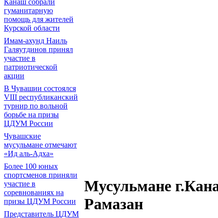
Канаш собрали
гуманитарную
помощь для жителей
Курской области
Имам-ахунд Наиль
Галяутдинов принял
участие в
патриотической
акции
В Чувашии состоялся
VIII республиканский
турнир по вольной
борьбе на призы
ЦДУМ России
Чувашские
мусульмане отмечают
«Ид аль-Адха»
Более 100 юных
спортсменов приняли
Мусульмане г.Кан
участие в
соревнованиях на
Рамазан
призы ЦДУМ России
Представитель ЦДУМ