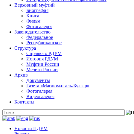
Верховный муфтий
Биография
Книга
Фильм
Фотогалерея
Законодательство
Федеральное
Республиканское
Структура
Справка о РДУМ
История РДУМ
Муфтии России
Мечети России
Архив
Документы
Газета «Маглюмат аль-Булгар»
Фотогалерея
Видеогалерея
Контакты
Новости ЦДУМ
России