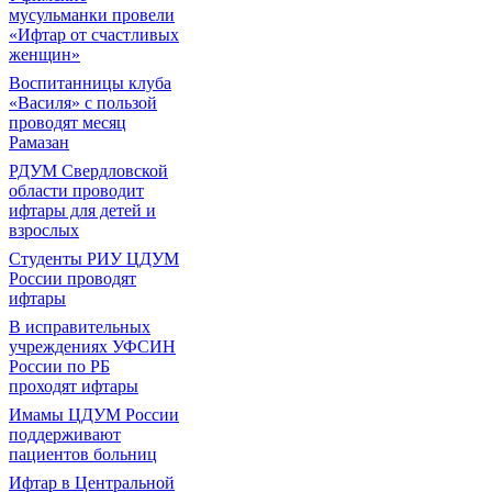
мусульманки провели
«Ифтар от счастливых
женщин»
Воспитанницы клуба
«Василя» с пользой
проводят месяц
Рамазан
РДУМ Свердловской
области проводит
ифтары для детей и
взрослых
Студенты РИУ ЦДУМ
России проводят
ифтары
В исправительных
учреждениях УФСИН
России по РБ
проходят ифтары
Имамы ЦДУМ России
поддерживают
пациентов больниц
Ифтар в Центральной