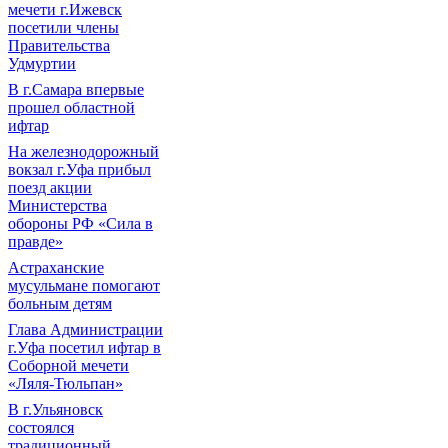
мечети г.Ижевск
посетили члены
Правительства
Удмуртии
В г.Самара впервые
прошел областной
ифтар
На железнодорожный
вокзал г.Уфа прибыл
поезд акции
Министерства
обороны РФ «Сила в
правде»
Астраханские
мусульмане помогают
больным детям
Глава Администрации
г.Уфа посетил ифтар в
Соборной мечети
«Ляля-Тюльпан»
В г.Ульяновск
состоялся
традиционный