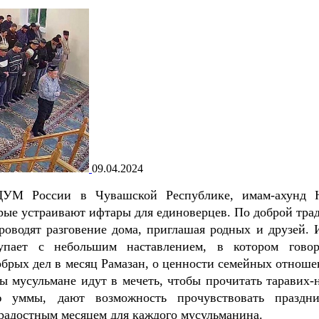
09.04.2024
ДУМ России в Чувашской Республике, имам-ахунд 
орые устраивают ифтары для единоверцев. По доброй тра
роводят разговение дома, приглашая родных и друзей. 
упает с небольшим наставлением, в котором гово
обрых дел в месяц Рамазан, о ценности семейных отноше
ы мусульмане идут в мечеть, чтобы прочитать таравих-н
 уммы, дают возможность прочувствовать праздн
радостным месяцем для каждого мусульманина.