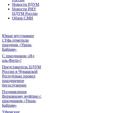
Новости РДУМ
Новости РИУ
ЦДУМ России
Обзор СМИ
Юные мусульмане
г.Уфа отметили
праздник «Ураза-
Байрам»
С праздником «Ид
аль-Фитр»!
Представитель ЦДУМ
России в Чувашской
Республике провел
праздничное
богослужение
Поздравления
Верховному муфтию с
праздником «Ураза-
Байрам»
Уфимские