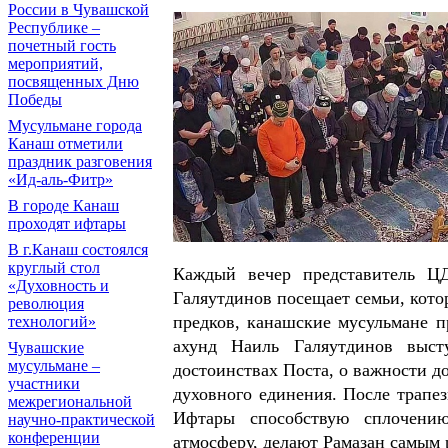
России в Чувашской
Республике –
почетный гость
мероприятий,
посвященных Дню
Победы
Мусульмане города
Канаш отметили
праздник разговения
«Ид-аль-Фитр»
В городе Канаш
проходят ифтары
В г.Канаш состоялся
круглый стол
Каждый вечер представитель Ц
«Духовность и
Галяутдинов посещает семьи, кот
революция
предков, канашские мусульмане п
технологий»
ахунд Наиль Галяутдинов выст
Чувашские
мусульмане –
достоинствах Поста, о важности д
участники
духовного единения. После трапез
межрегиональной
Ифтары способствую сплочению
научно-практической
конференции
атмосферу, делают Рамазан самым 