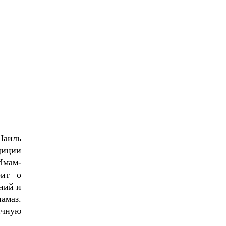
Наиль
диции
Имам-
рит о
ний и
амаз.
ичную