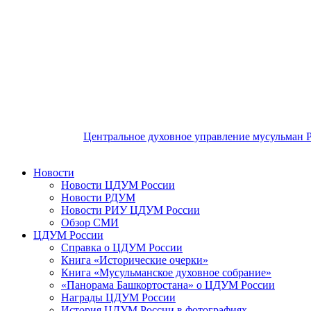
Центральное духовное управление мусульман 
Новости
Новости ЦДУМ России
Новости РДУМ
Новости РИУ ЦДУМ России
Обзор СМИ
ЦДУМ России
Справка о ЦДУМ России
Книга «Исторические очерки»
Книга «Мусульманское духовное собрание»
«Панорама Башкортостана» о ЦДУМ России
Награды ЦДУМ России
История ЦДУМ России в фотографиях