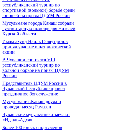
республиканский турнир по
спортивной (вольной) борьбе среди
юношей на призы ЦДУМ России
Мусульмане города Канаш собрали
гуманитарную помощь для жителей
Курской области
Имам-ахунд Наиль Галяутдинов
принял участие в патриотической
акции
В Чувашии состоялся VIII
республиканский турнир по
вольной борьбе на призы ЦДУМ
России
Представитель ЦДУМ России в
Чувашской Республике провел
праздничное богослужение
Мусульмане г.Канаш дружно
проводят месяц Рамазан
Чувашские мусульмане отмечают
«Ид аль-Адха»
Более 100 юных спортсменов