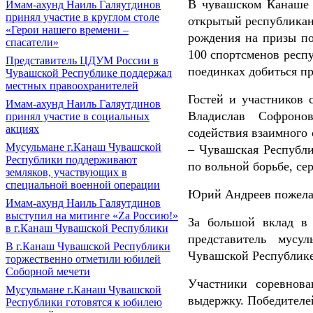
В чувашском Канаше 
Имам-ахунд Наиль Галяутдинов
принял участие в круглом столе
открытый республикан
«Герои нашего времени –
рождения на призы по
спасатели»
100 спортсменов респ
Представитель ЦДУМ России в
поединках добиться п
Чувашской Республике поддержал
местных правоохранителей
Гостей и участников 
Имам-ахунд Наиль Галяутдинов
Владислав Софронов
принял участие в социальных
акциях
содействия взаимного
Мусульмане г.Канаш Чувашской
– Чувашская Республи
Республики поддерживают
по вольной борьбе, с
земляков, участвующих в
специальной военной операции
Юрий Андреев пожелал
Имам-ахунд Наиль Галяутдинов
выступил на митинге «Zа Россию!»
За большой вклад в
в г.Канаш Чувашской Республики
представитель мусу
В г.Канаш Чувашской Республики
Чувашской Республике
торжественно отметили юбилей
Соборной мечети
Участники соревнов
Мусульмане г.Канаш Чувашской
выдержку. Победителе
Республики готовятся к юбилею