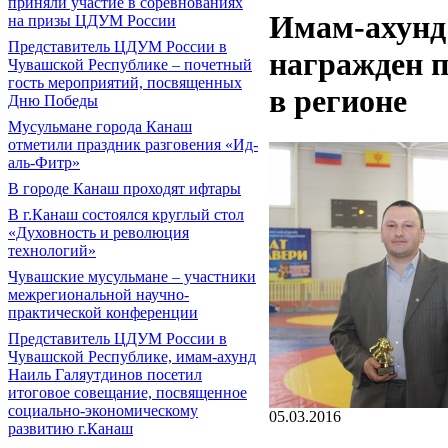
приняли участие в соревнованиях
Имам-ахунд
на призы ЦДУМ России
Представитель ЦДУМ России в
награжден п
Чувашской Республике – почетный
гость мероприятий, посвященных
в регионе
Дню Победы
Мусульмане города Канаш
отметили праздник разговения «Ид-
аль-Фитр»
В городе Канаш проходят ифтары
В г.Канаш состоялся круглый стол
«Духовность и революция
технологий»
Чувашские мусульмане – участники
межрегиональной научно-
практической конференции
Представитель ЦДУМ России в
Чувашской Республике, имам-ахунд
Наиль Галяутдинов посетил
итоговое совещание, посвященное
социально-экономическому
05.03.2016
развитию г.Канаш