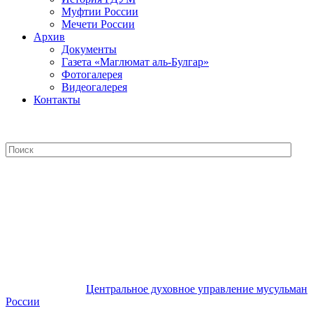
Муфтии России
Мечети России
Архив
Документы
Газета «Маглюмат аль-Булгар»
Фотогалерея
Видеогалерея
Контакты
Центральное духовное управление
мусульман России
Центральное духовное управление мусульман
России