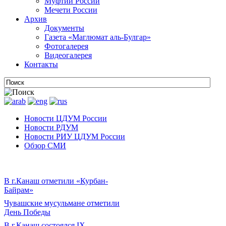
Муфтии России
Мечети России
Архив
Документы
Газета «Маглюмат аль-Булгар»
Фотогалерея
Видеогалерея
Контакты
Новости ЦДУМ России
Новости РДУМ
Новости РИУ ЦДУМ России
Обзор СМИ
В г.Канаш отметили «Курбан-
Байрам»
Чувашские мусульмане отметили
День Победы
В г.Канаш состоялся IX