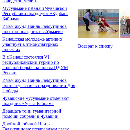
городской мечети
Мусульмане г.Канаш Чувашской
Республики празднуют «Курбан-
Байрам»
Имам-ахунд Наиль Галяутдинов
посетил праздник в с.Урмаево
Канашская молодежь активно
участвует в этнокультурных
Возврат к списку
проектах
В г.Канаш состоялся VI
республиканский турнир по
вольной борьбе на призы ЦДУМ
России
Имам-ахунд Наиль Галяутдинов
принял участие в праздновании Дня
Победы
Чувашские мусульмане отмечают
праздник «Ураза-Байрам»
Двадцать тонн гуманитарной
помощи собрали в Чувашии
Двойной юбилей Наиля
Галяутдинова: поздравляем главу