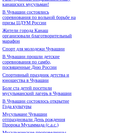
канашских мусульман!
В Чувашии состоялись
соревнования по вольной борьбе на
призы ЦДУМ России
Жители города Канаш
организовали благотворительный
марафон
Спорт для молодежи Чувашии
В Чувашии прошли детские
соревнования по самбо,
посвященные Дню России
Спортивный праздник детства и
юношества в Чувашии
Боле ста детей посетили
мусульманский лагерь в Чувашии
В Чувашии состоялось открытие
Года культуры
Мусульмане Чувашии
отпраздновали День рождения
Пророка Мухаммада (с.а.с.)
Мусульманские проповедницы