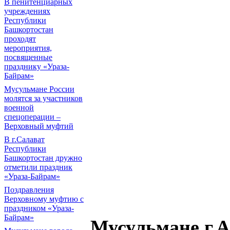
В пенитенциарных
учреждениях
Республики
Башкортостан
проходят
мероприятия,
посвященные
празднику «Ураза-
Байрам»
Мусульмане России
молятся за участников
военной
спецоперации –
Верховный муфтий
В г.Салават
Республики
Башкортостан дружно
отметили праздник
«Ураза-Байрам»
Поздравления
Верховному муфтию с
праздником «Ураза-
Байрам»
Мусульмане г.А