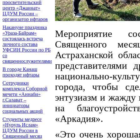
просветительский
центр «Джаннат»
ЦДУМ России –
организатор ифтаров
Накануне праздника
Мероприятие с
«Ураза-Байрам»
состоялась встреча
Священного мес
личного состава
УФСИН России по РБ
Астраханской обла
со
священнослужителями
представителями 
В городе Канаш
национально-культ
проходят ифтары
Сотрудники
города, чтобы сд
комплекса Соборной
мечети «Аннаби»
энтузиазм и жажду
г.Салават –
на благоустрой
инициаторы
социальных акций
«Аркадия».
Cтуденты медресе
«Нуруль Ислам»
ЦДУМ России в
«Это очень хороша
Священный месяц