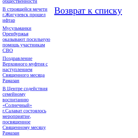
общественности
Возврат к списку
В строящейся мечети
г.Жигулевск прошел
ифтар
Мусульманки
Оренбуржья
оказывают посильную
помощь участникам
СВО
Поздравление
Верховного муфтия с
наступлением
Священного месяца
Рамазан
В Центре содействия
семейному
воспитанию
«Солнечный»
г.Салават состоялось
мероприятие,
посвященное
Священному месяцу
Рамазан