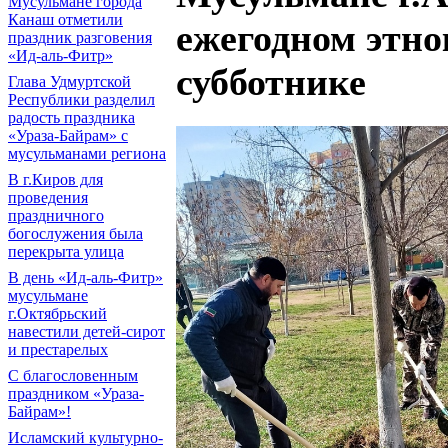
Мусульмане города
Канаш отметили
ежегодном этн
праздник разговения
«Ид-аль-Фитр»
субботнике
Глава Удмуртской
Республики разделил
радость праздника
«Ураза-Байрам» с
мусульманами региона
В г.Киров для
проведения
праздничного
богослужения была
перекрыта улица
В день «Ид-аль-Фитр»
мусульмане
г.Октябрьский
навестили детей-сирот
и престарелых
С благословенным
праздником «Ураза-
Байрам»!
Исламский культурно-