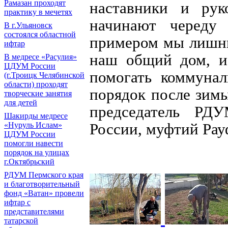
Рамазан проходят
наставники и рук
практику в мечетях
начинают череду 
В г.Ульяновск
состоялся областной
примером мы лишни
ифтар
наш общий дом, и 
В медресе «Расулия»
ЦДУМ России
помогать коммуна
(г.Троицк Челябинской
области) проходят
порядок после зим
творческие занятия
для детей
председатель РД
Шакирды медресе
России, муфтий Рау
«Нуруль Ислам»
ЦДУМ России
помогли навести
порядок на улицах
г.Октябрьский
РДУМ Пермского края
и благотворительный
фонд «Ватан» провели
ифтар с
представителями
татарской