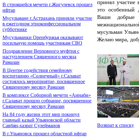
принял участие 
В строящейся мечети г.Жигулевск прошел
это особенный 
ифтар
Ваши добрые 
Мусульмане г.Астрахань приняли участие
в ежегодном этноконфессиональном
межнациональн
субботнике
мусульман Ульян
Мусульманки Оренбуржья оказывают
Желаю мира, доб
посильную помощь участникам СВО
Поздравление Верховного муфтия с
наступлением Священного месяца
Рамазан
В Центре содействия семейному
воспитанию «Солнечный» г.Салават
состоялось мероприятие, посвященное
Священному месяцу Рамазан
В комплексе Соборной мечети «Аннаби»
г.Салават прошло собрание, посвященное
Священному месяцу Рамазан
На 84 году жизни этот мир покинул
главный казый Ульяновской области
Возврат к списку
Савбян-хазрат Сулейманов
В г.Ульяновск прошел областной ифтар