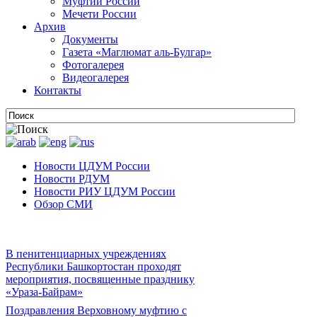
Муфтии России
Мечети России
Архив
Документы
Газета «Маглюмат аль-Булгар»
Фотогалерея
Видеогалерея
Контакты
Новости ЦДУМ России
Новости РДУМ
Новости РИУ ЦДУМ России
Обзор СМИ
В пенитенциарных учреждениях
Республики Башкортостан проходят
мероприятия, посвященные празднику
«Ураза-Байрам»
Поздравления Верховному муфтию с