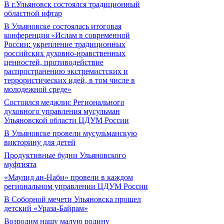
В г.Ульяновск состоялся традиционный
областной ифтар
В Ульяновске состоялась итоговая
конференция «Ислам в современной
России: укрепление традиционных
российских духовно-нравственных
ценностей, противодействие
распространению экстремистских и
террористических идей, в том числе в
молодежной среде»
Состоялся меджлис Регионального
духовного управления мусульман
Ульяновской области ЦДУМ России
В Ульяновске провели мусульманскую
викторину для детей
Продуктивные будни Ульяновского
муфтията
«Маулид ан-Наби» провели в каждом
региональном управлении ЦДУМ России
В Соборной мечети Ульяновска прошел
детский «Ураза-Байрам»
Возродим нашу малую родину