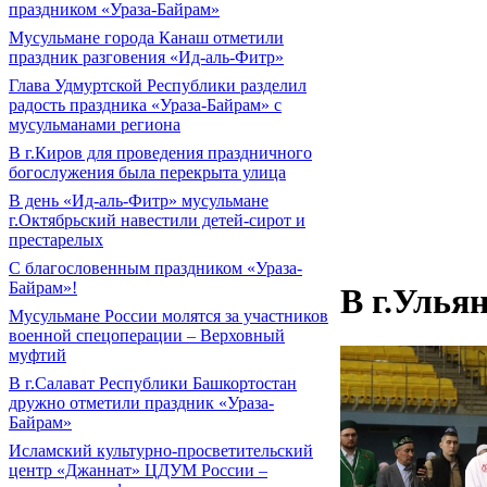
праздником «Ураза-Байрам»
Мусульмане города Канаш отметили
праздник разговения «Ид-аль-Фитр»
Глава Удмуртской Республики разделил
радость праздника «Ураза-Байрам» с
мусульманами региона
В г.Киров для проведения праздничного
богослужения была перекрыта улица
В день «Ид-аль-Фитр» мусульмане
г.Октябрьский навестили детей-сирот и
престарелых
С благословенным праздником «Ураза-
Байрам»!
В г.Улья
Мусульмане России молятся за участников
военной спецоперации – Верховный
муфтий
В г.Салават Республики Башкортостан
дружно отметили праздник «Ураза-
Байрам»
Исламский культурно-просветительский
центр «Джаннат» ЦДУМ России –