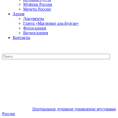
Муфтии России
Мечети России
Архив
Документы
Газета «Маглюмат аль-Булгар»
Фотогалерея
Видеогалерея
Контакты
Центральное духовное управление
мусульман России
Центральное духовное управление мусульман
России