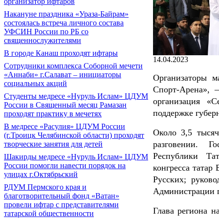
организатор ифтаров
Накануне праздника «Ураза-Байрам»
состоялась встреча личного состава
УФСИН России по РБ со
священнослужителями
В городе Канаш проходят ифтары
14.04.2023
Сотрудники комплекса Соборной мечети
«Аннаби» г.Салават – инициаторы
Организаторы м
социальных акций
Спорт-Арена», 
Cтуденты медресе «Нуруль Ислам» ЦДУМ
организация «С
России в Священный месяц Рамазан
поддержке губер
проходят практику в мечетях
В медресе «Расулия» ЦДУМ России
Около 3,5 тыся
(г.Троицк Челябинской области) проходят
разговении. Г
творческие занятия для детей
Республики Тат
Шакирды медресе «Нуруль Ислам» ЦДУМ
России помогли навести порядок на
конгресса татар
улицах г.Октябрьский
Русских; руков
РДУМ Пермского края и
Администрации г
благотворительный фонд «Ватан»
провели ифтар с представителями
Глава региона н
татарской общественности