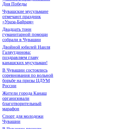
Дня Победы
Чувашские мусульмане
отмечают праздник
«Ураза-Байрам»
Двадцать тонн
гуманитарной помощи
собрали в Чувашии
Двойной юбилей Наиля
Галяутдинова:
поздравляем главу
канашских мусульман!
В Чувашии состоялись
соревнования по вольной
борьбе на призы ЦДУМ
России
Жители города Канаш
организовали
благотворительный
марафон
Спорт для молодежи
Чувашии
В Чувашии прошли