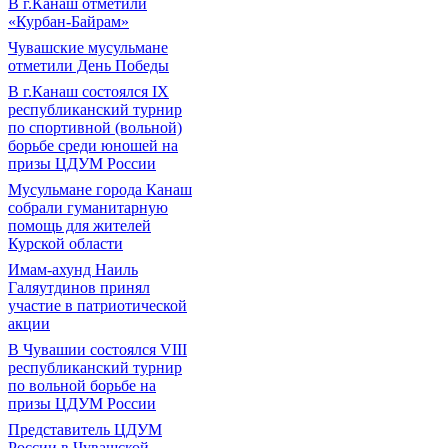
В г.Канаш отметили
«Курбан-Байрам»
Чувашские мусульмане
отметили День Победы
В г.Канаш состоялся IX
республиканский турнир
по спортивной (вольной)
борьбе среди юношей на
призы ЦДУМ России
Мусульмане города Канаш
собрали гуманитарную
помощь для жителей
Курской области
Имам-ахунд Наиль
Галяутдинов принял
участие в патриотической
акции
В Чувашии состоялся VIII
республиканский турнир
по вольной борьбе на
призы ЦДУМ России
Представитель ЦДУМ
России в Чувашской