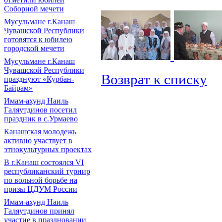
Соборной мечети
Мусульмане г.Канаш
Чувашской Республики
готовятся к юбилею
городской мечети
Мусульмане г.Канаш
Чувашской Республики
Возврат к списку
празднуют «Курбан-
Байрам»
Имам-ахунд Наиль
Галяутдинов посетил
праздник в с.Урмаево
Канашская молодежь
активно участвует в
этнокультурных проектах
В г.Канаш состоялся VI
республиканский турнир
по вольной борьбе на
призы ЦДУМ России
Имам-ахунд Наиль
Галяутдинов принял
участие в праздновании