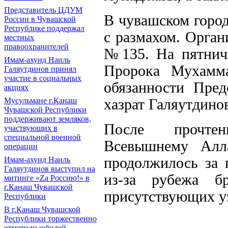
Представитель ЦДУМ
В чувашском горо
России в Чувашской
Республике поддержал
с размахом. Орга
местных
правоохранителей
№135. На пятнич
Имам-ахунд Наиль
Пророка Мухамма
Галяутдинов принял
участие в социальных
обязанности Пре
акциях
хазрат Галяутдино
Мусульмане г.Канаш
Чувашской Республики
поддерживают земляков,
После прочтен
участвующих в
специальной военной
Всевышнему Алл
операции
продолжилось за 
Имам-ахунд Наиль
Галяутдинов выступил на
из-за рубежа бр
митинге «Zа Россию!» в
г.Канаш Чувашской
присутствующих у
Республики
В г.Канаш Чувашской
Республики торжественно
отметили юбилей