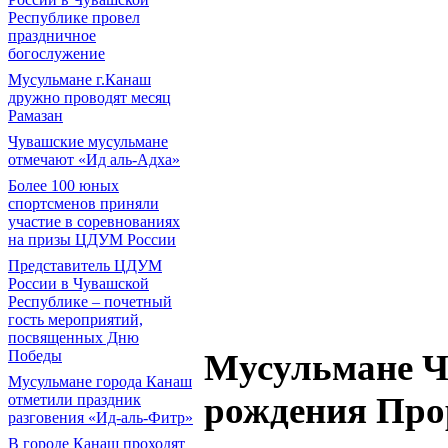
Республике провел
праздничное
богослужение
Мусульмане г.Канаш
дружно проводят месяц
Рамазан
Чувашские мусульмане
отмечают «Ид аль-Адха»
Более 100 юных
спортсменов приняли
участие в соревнованиях
на призы ЦДУМ России
Представитель ЦДУМ
России в Чувашской
Республике – почетный
гость мероприятий,
посвященных Дню
Победы
Мусульмане Ч
Мусульмане города Канаш
рождения Прор
отметили праздник
разговения «Ид-аль-Фитр»
В городе Канаш проходят