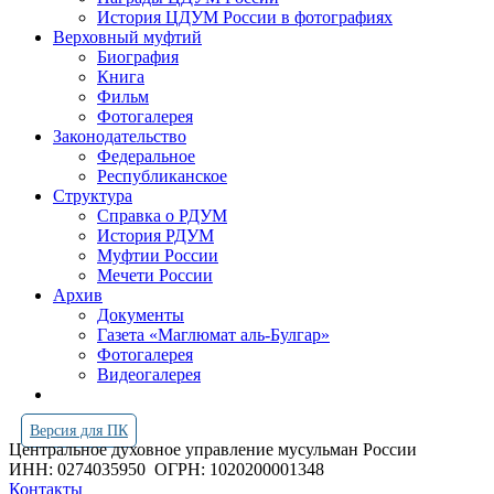
История ЦДУМ России в фотографиях
Верховный муфтий
Биография
Книга
Фильм
Фотогалерея
Законодательство
Федеральное
Республиканское
Структура
Справка о РДУМ
История РДУМ
Муфтии России
Мечети России
Архив
Документы
Газета «Маглюмат аль-Булгар»
Фотогалерея
Видеогалерея
Версия для ПК
Центральное духовное управление мусульман России
ИНН: 0274035950
ОГРН: 1020200001348
Контакты