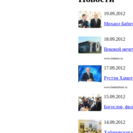
19.09.2012
Михаил Бабич
18.09.2012
Вековой мече
www.islamio.ru
17.09.2012
Рустэм Хамито
www.bashinform.ru
15.09.2012
Богослов, фи
14.09.2012
Хабаровская 