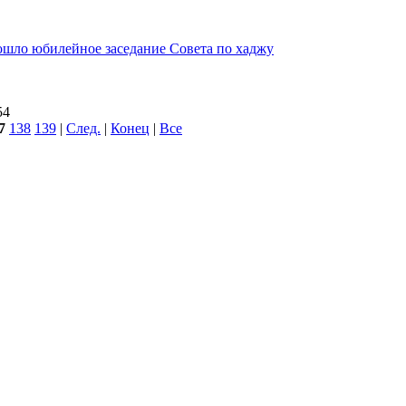
ошло юбилейное заседание Совета по хаджу
54
7
138
139
|
След.
|
Конец
|
Все