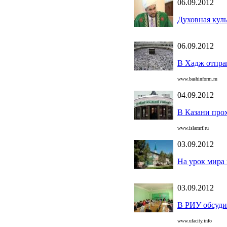
06.09.2012
Духовная куль
06.09.2012
В Хадж отпра
www.bashinform.ru
04.09.2012
В Казани про
www.islamrf.ru
03.09.2012
На урок мира
03.09.2012
В РИУ обсуди
www.ufacity.info