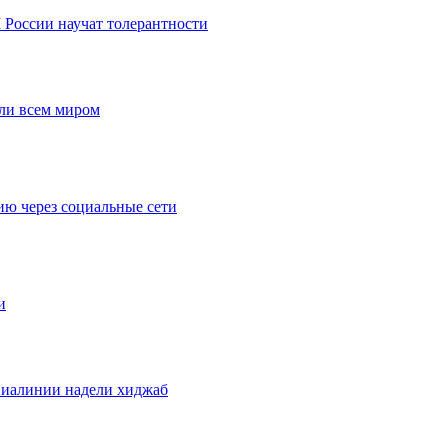
оссии научат толерантности
ли всем миром
ию через социальные сети
и
виалинии надели хиджаб