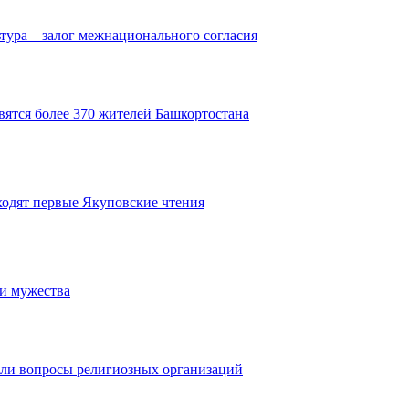
тура – залог межнационального согласия
вятся более 370 жителей Башкортостана
ходят первые Якуповские чтения
 и мужества
ли вопросы религиозных организаций