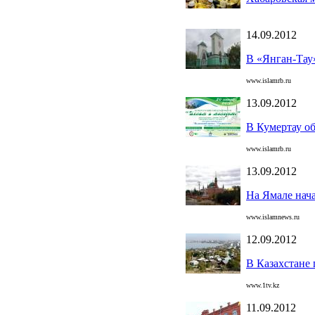
14.09.2012
В «Янган-Тау
www.islamrb.ru
13.09.2012
В Кумертау о
www.islamrb.ru
13.09.2012
На Ямале нача
www.islamnews.ru
12.09.2012
В Казахстане
www.1tv.kz
11.09.2012