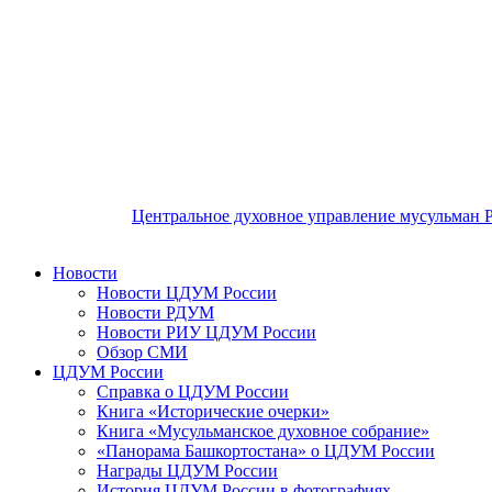
Центральное духовное управление мусульман 
Новости
Новости ЦДУМ России
Новости РДУМ
Новости РИУ ЦДУМ России
Обзор СМИ
ЦДУМ России
Справка о ЦДУМ России
Книга «Исторические очерки»
Книга «Мусульманское духовное собрание»
«Панорама Башкортостана» о ЦДУМ России
Награды ЦДУМ России
История ЦДУМ России в фотографиях