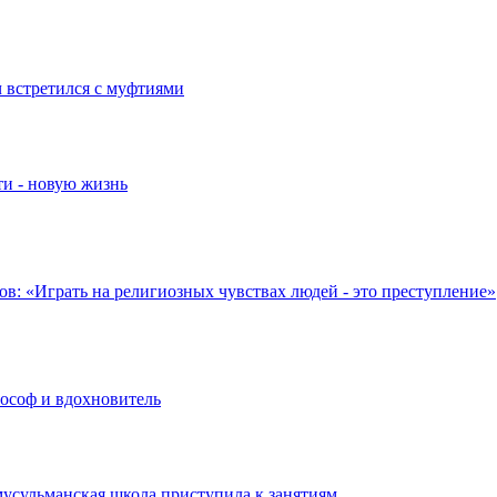
 встретился с муфтиями
ти - новую жизнь
в: «Играть на религиозных чувствах людей - это преступление»
лософ и вдохновитель
мусульманская школа приступила к занятиям