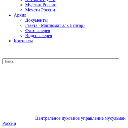
Муфтии России
Мечети России
Архив
Документы
Газета «Маглюмат аль-Булгар»
Фотогалерея
Видеогалерея
Контакты
Центральное духовное управление
мусульман России
Центральное духовное управление мусульман
России