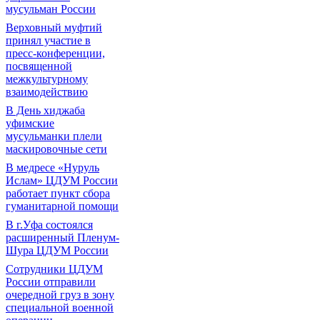
мусульман России
Верховный муфтий
принял участие в
пресс-конференции,
посвященной
межкультурному
взаимодействию
В День хиджаба
уфимские
мусульманки плели
маскировочные сети
В медресе «Нуруль
Ислам» ЦДУМ России
работает пункт сбора
гуманитарной помощи
В г.Уфа состоялся
расширенный Пленум-
Шура ЦДУМ России
Сотрудники ЦДУМ
России отправили
очередной груз в зону
специальной военной