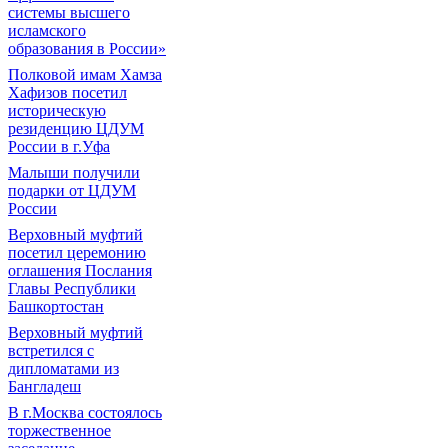
системы высшего
исламского
образования в России»
Полковой имам Хамза
Хафизов посетил
историческую
резиденцию ЦДУМ
России в г.Уфа
Малыши получили
подарки от ЦДУМ
России
Верховный муфтий
посетил церемонию
оглашения Послания
Главы Республики
Башкортостан
Верховный муфтий
встретился с
дипломатами из
Бангладеш
В г.Москва состоялось
торжественное