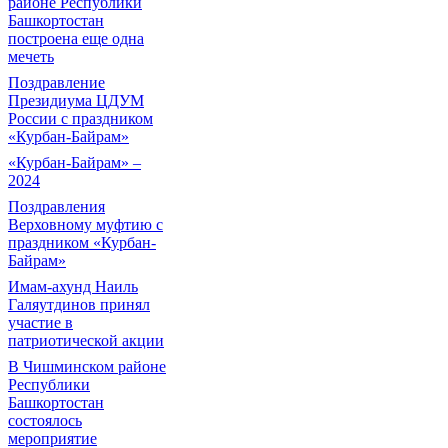
районе Республики
Башкортостан
построена еще одна
мечеть
Поздравление
Президиума ЦДУМ
России с праздником
«Курбан-Байрам»
«Курбан-Байрам» –
2024
Поздравления
Верховному муфтию с
праздником «Курбан-
Байрам»
Имам-ахунд Наиль
Галяутдинов принял
участие в
патриотической акции
В Чишминском районе
Республики
Башкортостан
состоялось
мероприятие