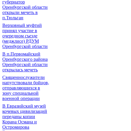
губернатор
Оренбургской области
открыли мечеть в
п.Тюльган
Верховный муфтий
принял участие в
очередном съезде
(меджлисе) РДУМ
Оренбургской области
В п.Первомайский
Оренбургского района
Оренбургской области
открылась мечеть
Священнослужители
напутствовали бойцов,
отправляющихся в
зону специальной
военной операции
В Евразийский музей
кочевых цивилизаций
переданы копии
Корана Османа и
Остромирова