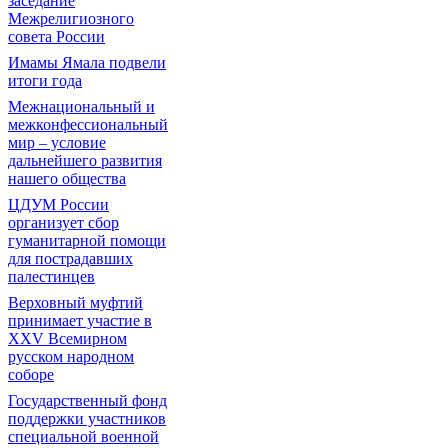
заседание
Межрелигиозного
совета России
Имамы Ямала подвели
итоги года
Межнациональный и
межконфессиональный
мир – условие
дальнейшего развития
нашего общества
ЦДУМ России
организует сбор
гуманитарной помощи
для пострадавших
палестинцев
Верховный муфтий
принимает участие в
XXV Всемирном
русском народном
соборе
Государственный фонд
поддержки участников
специальной военной