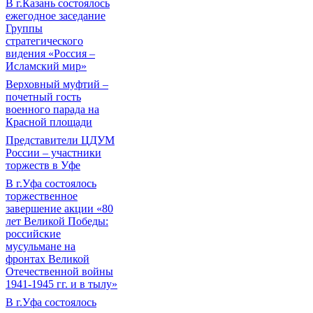
В г.Казань состоялось
ежегодное заседание
Группы
стратегического
видения «Россия –
Исламский мир»
Верховный муфтий –
почетный гость
военного парада на
Красной площади
Представители ЦДУМ
России – участники
торжеств в Уфе
В г.Уфа состоялось
торжественное
завершение акции «80
лет Великой Победы:
российские
мусульмане на
фронтах Великой
Отечественной войны
1941-1945 гг. и в тылу»
В г.Уфа состоялось