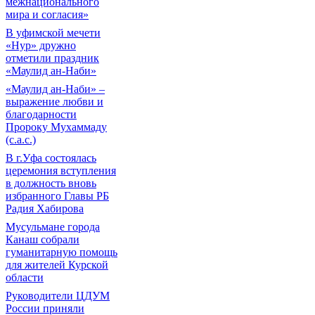
межнационального
мира и согласия»
В уфимской мечети
«Нур» дружно
отметили праздник
«Маулид ан-Наби»
«Маулид ан-Наби» –
выражение любви и
благодарности
Пророку Мухаммаду
(с.а.с.)
В г.Уфа состоялась
церемония вступления
в должность вновь
избранного Главы РБ
Радия Хабирова
Мусульмане города
Канаш собрали
гуманитарную помощь
для жителей Курской
области
Руководители ЦДУМ
России приняли