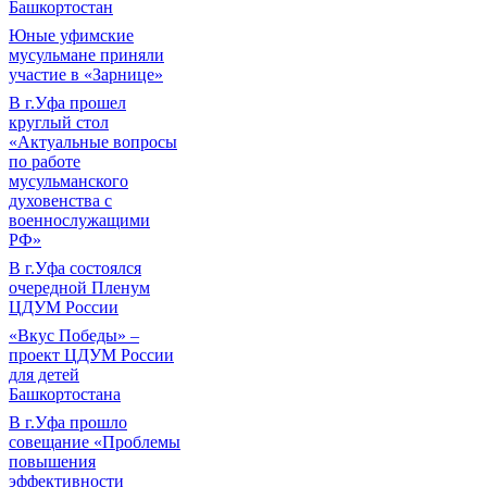
Башкортостан
Юные уфимские
мусульмане приняли
участие в «Зарнице»
В г.Уфа прошел
круглый стол
«Актуальные вопросы
по работе
мусульманского
духовенства с
военнослужащими
РФ»
В г.Уфа состоялся
очередной Пленум
ЦДУМ России
«Вкус Победы» –
проект ЦДУМ России
для детей
Башкортостана
В г.Уфа прошло
совещание «Проблемы
повышения
эффективности