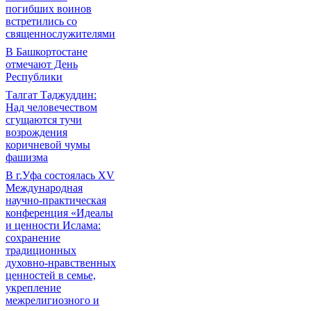
погибших воинов
встретились со
священнослужителями
В Башкортостане
отмечают День
Республики
Талгат Таджуддин:
Над человечеством
сгущаются тучи
возрождения
коричневой чумы
фашизма
В г.Уфа состоялась XV
Международная
научно-практическая
конференция «Идеалы
и ценности Ислама:
сохранение
традиционных
духовно-нравственных
ценностей в семье,
укрепление
межрелигиозного и