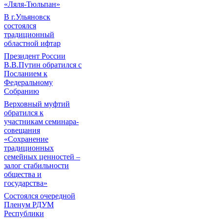
«Ляля-Тюльпан»
В г.Ульяновск
состоялся
традиционный
областной ифтар
Президент России
В.В.Путин обратился с
Посланием к
Федеральному
Собранию
Верховный муфтий
обратился к
участникам семинара-
совещания
«Сохранение
традиционных
семейных ценностей –
залог стабильности
общества и
государства»
Состоялся очередной
Пленум РДУМ
Республики