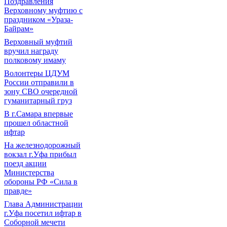
Поздравления
Верховному муфтию с
праздником «Ураза-
Байрам»
Верховный муфтий
вручил награду
полковому имаму
Волонтеры ЦДУМ
России отправили в
зону СВО очередной
гуманитарный груз
В г.Самара впервые
прошел областной
ифтар
На железнодорожный
вокзал г.Уфа прибыл
поезд акции
Министерства
обороны РФ «Сила в
правде»
Глава Администрации
г.Уфа посетил ифтар в
Соборной мечети