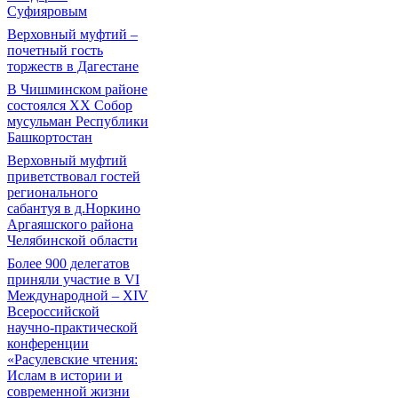
Суфияровым
Верховный муфтий –
почетный гость
торжеств в Дагестане
В Чишминском районе
состоялся XX Собор
мусульман Республики
Башкортостан
Верховный муфтий
приветствовал гостей
регионального
сабантуя в д.Норкино
Аргаяшского района
Челябинской области
Более 900 делегатов
приняли участие в VI
Международной – ХIV
Всероссийской
научно-практической
конференции
«Расулевские чтения:
Ислам в истории и
современной жизни