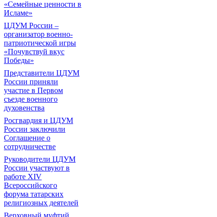
«Семейные ценности в
Исламе»
ЦДУМ России –
организатор военно-
патриотической игры
«Почувствуй вкус
Победы»
Представители ЦДУМ
России приняли
участие в Первом
съезде военного
духовенства
Росгвардия и ЦДУМ
России заключили
Соглашение о
сотрудничестве
Руководители ЦДУМ
России участвуют в
работе XIV
Всероссийского
форума татарских
религиозных деятелей
Верховный муфтий