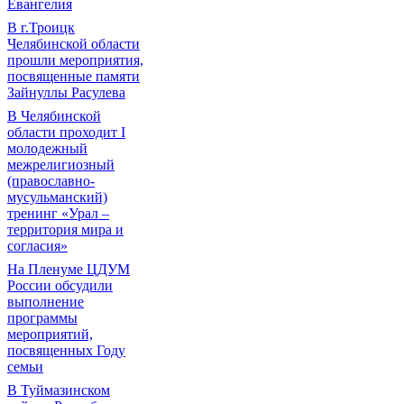
Евангелия
В г.Троицк
Челябинской области
прошли мероприятия,
посвященные памяти
Зайнуллы Расулева
В Челябинской
области проходит I
молодежный
межрелигиозный
(православно-
мусульманский)
тренинг «Урал –
территория мира и
согласия»
На Пленуме ЦДУМ
России обсудили
выполнение
программы
мероприятий,
посвященных Году
семьи
В Туймазинском