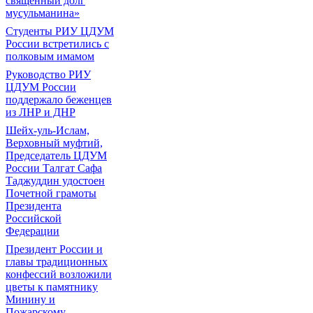
священный долг
мусульманина»
Студенты РИУ ЦДУМ
России встретились с
полковым имамом
Руководство РИУ
ЦДУМ России
поддержало беженцев
из ЛНР и ДНР
Шейх-уль-Ислам,
Верховный муфтий,
Председатель ЦДУМ
России Талгат Сафа
Таджуддин удостоен
Почетной грамоты
Президента
Российской
Федерации
Президент России и
главы традиционных
конфессий возложили
цветы к памятнику
Минину и
Пожарскому