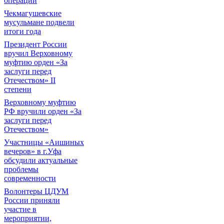
операции
Чекмагушевские
мусульмане подвели
итоги года
Президент России
вручил Верховному
муфтию орден «За
заслуги перед
Отечеством» II
степени
Верховному муфтию
РФ вручили орден «За
заслуги перед
Отечеством»
Участницы «Аишиных
вечеров» в г.Уфа
обсудили актуальные
проблемы
современности
Волонтеры ЦДУМ
России приняли
участие в
мероприятии,