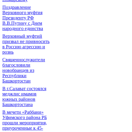
Поздравление
Верховного муфтия
Президенту РФ
В.В.Путину с Днем
народного единства
Верховный муфтий
призвал не привносить
в Россию агрессию и
рознь
Священнослужители
благословили
новобранцев из
Республики
Башкортостан
В г.Салават состоялся
меджлис имамов
южных районов
Башкортостана
В мечети «Раббани»
Уфимского района РБ
прошли мероприятия,
приуроченные к 45-