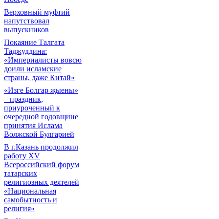
Верховный муфтий
напутствовал
выпускников
Покаяние Талгата
Таджуддина:
«Империалисты вовсю
доили исламские
страны, даже Китай»
«Изге Болгар җыены»
– праздник,
приуроченный к
очередной годовщине
принятия Ислама
Волжской Булгарией
В г.Казань продолжил
работу XV
Всероссийский форум
татарских
религиозных деятелей
«Национальная
самобытность и
религия»