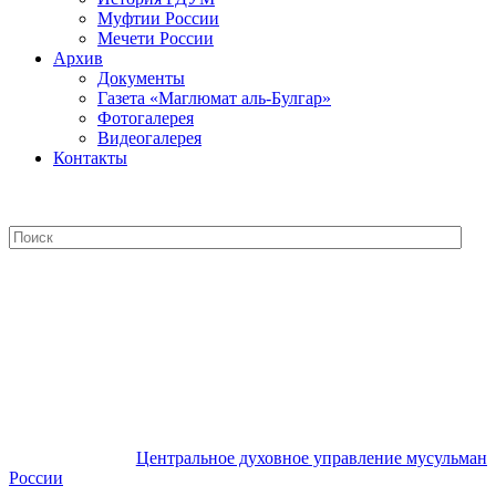
Муфтии России
Мечети России
Архив
Документы
Газета «Маглюмат аль-Булгар»
Фотогалерея
Видеогалерея
Контакты
Центральное духовное управление
мусульман России
Центральное духовное управление мусульман
России