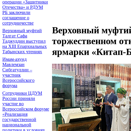
операции «Защитники
Отечества» и РДУМ
РБ заключили
соглашение о
сотрудничестве
Верховный муфтий
Верховный муфтий
Талгат Сафа
торжественном о
Таджуддин выступил
на ХIII Епархиальных
ярмарки «Китап-
Табынских чтениях
Имам-ахунд
Мавлемзан
Сибгатуллин –
участник
Всероссийского
форума
Сотрудники ЦДУМ
России приняли
участие во
Всероссийском форуме
«Реализация
государственной
национальной
политики в условиях