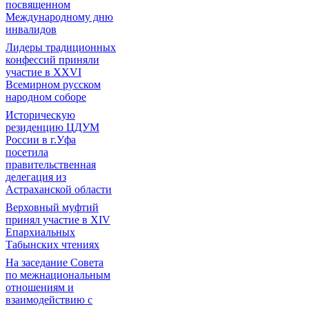
посвященном
Международному дню
инвалидов
Лидеры традиционных
конфессий приняли
участие в XXVI
Всемирном русском
народном соборе
Историческую
резиденцию ЦДУМ
России в г.Уфа
посетила
правительственная
делегация из
Астраханской области
Верховный муфтий
принял участие в ХIV
Епархиальных
Табынских чтениях
На заседание Совета
по межнациональным
отношениям и
взаимодействию с