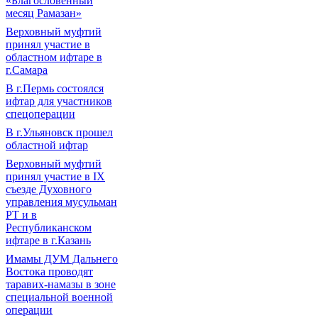
«Благословенный
месяц Рамазан»
Верховный муфтий
принял участие в
областном ифтаре в
г.Самара
В г.Пермь состоялся
ифтар для участников
спецоперации
В г.Ульяновск прошел
областной ифтар
Верховный муфтий
принял участие в IХ
съезде Духовного
управления мусульман
РТ и в
Республиканском
ифтаре в г.Казань
Имамы ДУМ Дальнего
Востока проводят
таравих-намазы в зоне
специальной военной
операции