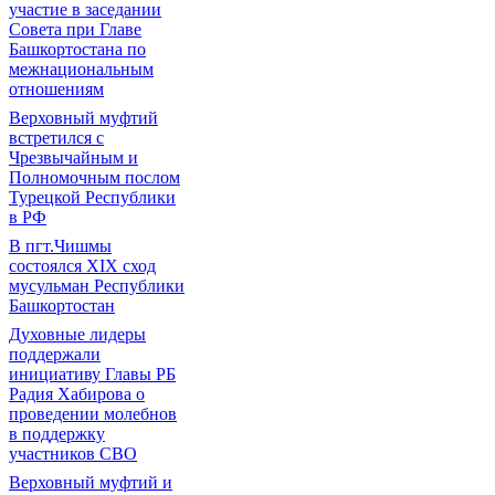
участие в заседании
Совета при Главе
Башкортостана по
межнациональным
отношениям
Верховный муфтий
встретился с
Чрезвычайным и
Полномочным послом
Турецкой Республики
в РФ
В пгт.Чишмы
состоялся XIX сход
мусульман Республики
Башкортостан
Духовные лидеры
поддержали
инициативу Главы РБ
Радия Хабирова о
проведении молебнов
в поддержку
участников СВО
Верховный муфтий и