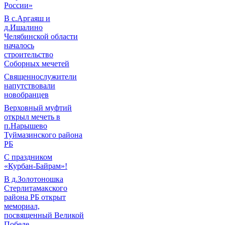
России»
В с.Аргаяш и
д.Ишалино
Челябинской области
началось
строительство
Соборных мечетей
Священнослужители
напутствовали
новобранцев
Верховный муфтий
открыл мечеть в
п.Нарышево
Туймазинского района
РБ
С праздником
«Курбан-Байрам»!
В д.Золотоношка
Стерлитамакского
района РБ открыт
мемориал,
посвященный Великой
Победе