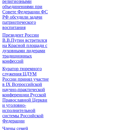
религиозными
объединениями при
Совете Федерации ФС
РФ обсудили задачи
патриотического
воспитания
Президент России
В.В.Путин встретился
на Красной площади с
духовными лидерами
традиционных
конфессий
Куратор тюремного
служения ЦДУМ
России принял участие
в IX Всероссийской
научно-практической
конференции Русской
Православной Церкви
и уголовно-
исполнительной
системы Российской
Федерации
Члены семей