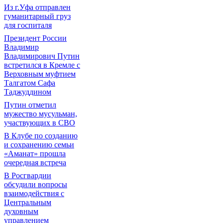
Из г.Уфа отправлен
гуманитарный груз
для госпиталя
Президент России
Владимир
Владимирович Путин
встретился в Кремле с
Верховным муфтием
Талгатом Сафа
Таджуддином
Путин отметил
мужество мусульман,
участвующих в СВО
В Клубе по созданию
и сохранению семьи
«Аманат» прошла
очередная встреча
В Росгвардии
обсудили вопросы
взаимодействия с
Центральным
духовным
управлением