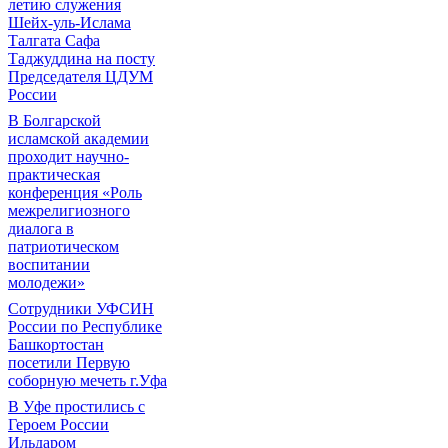
летию служения
Шейх-уль-Ислама
Талгата Сафа
Таджуддина на посту
Председателя ЦДУМ
России
В Болгарской
исламской академии
проходит научно-
практическая
конференция «Роль
межрелигиозного
диалога в
патриотическом
воспитании
молодежи»
Сотрудники УФСИН
России по Республике
Башкортостан
посетили Первую
соборную мечеть г.Уфа
В Уфе простились с
Героем России
Ильдаром