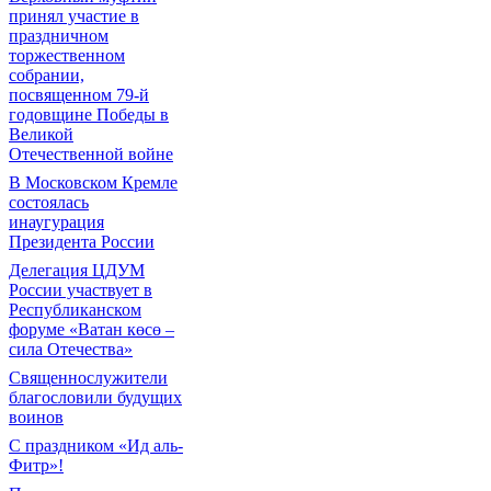
принял участие в
праздничном
торжественном
собрании,
посвященном 79-й
годовщине Победы в
Великой
Отечественной войне
В Московском Кремле
состоялась
инаугурация
Президента России
Делегация ЦДУМ
России участвует в
Республиканском
форуме «Ватан көсө –
сила Отечества»
Священнослужители
благословили будущих
воинов
С праздником «Ид аль-
Фитр»!