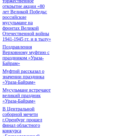
торжественное
открытие акции «80
лет Великой Победы:
российские
мусульмане на
фронтах Великой
Отечественной войны
1941-1945 гг. и в тылу»
Поздравления
Верховному муфтию с
праздником «Ураза-
Байрам»
Муфтий рассказал о
значении праздника
«Ураза-Байрам»
Мусульмане встречают
великий праздник
«Ураза-Байрам»
В Центральной
соборной мечети
г.Оренбург прошел
финал областного
конкурса