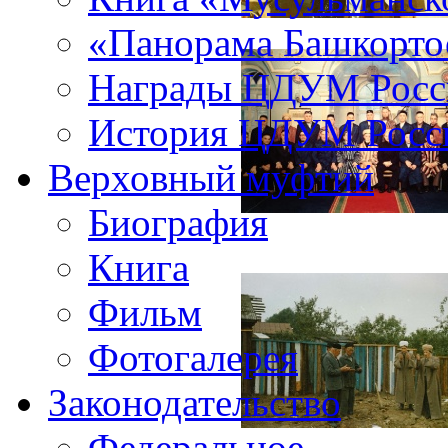
«Панорама Башкорто
Награды ЦДУМ Росс
История ЦДУМ Росси
Верховный муфтий
Биография
Книга
Фильм
Фотогалерея
Законодательство
Федеральное