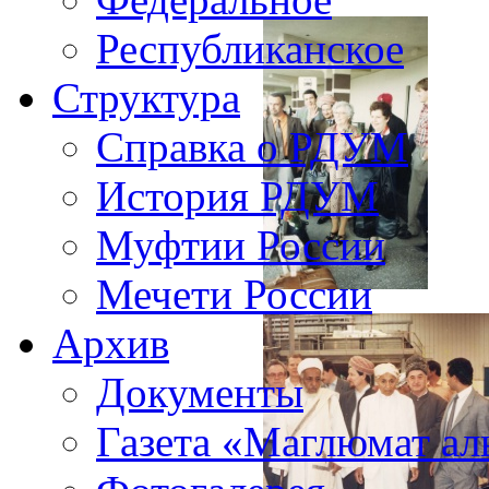
Республиканское
Структура
Справка о РДУМ
История РДУМ
Муфтии России
Мечети России
Архив
Документы
Газета «Маглюмат ал