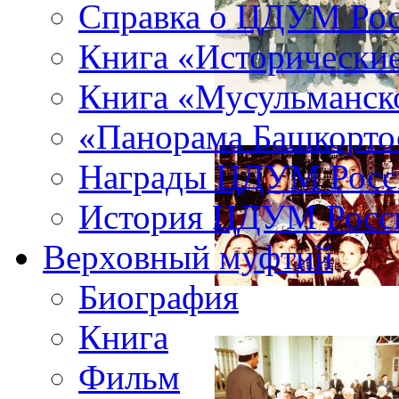
Справка о ЦДУМ Ро
Книга «Исторические
Книга «Мусульманско
«Панорама Башкорто
Награды ЦДУМ Росс
История ЦДУМ Росси
Верховный муфтий
Биография
Книга
Фильм