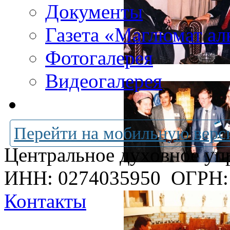
Документы
Газета «Маглюмат ал
Фотогалерея
Видеогалерея
Перейти на мобильную верс
Центральное духовное уп
ИНН: 0274035950
ОГРН:
Контакты