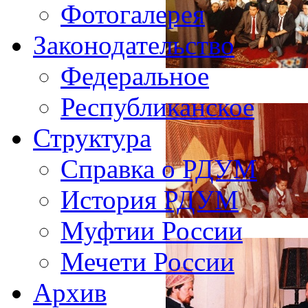
Фотогалерея
Законодательство
Федеральное
Республиканское
Структура
Справка о РДУМ
История РДУМ
Муфтии России
Мечети России
Архив