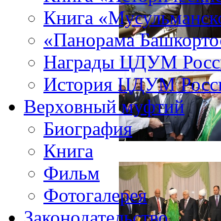
Книга «Мусульманско
«Панорама Башкорто
Награды ЦДУМ Росс
История ЦДУМ Росси
Верховный муфтий
Биография
Книга
Фильм
Фотогалерея
Законодательство