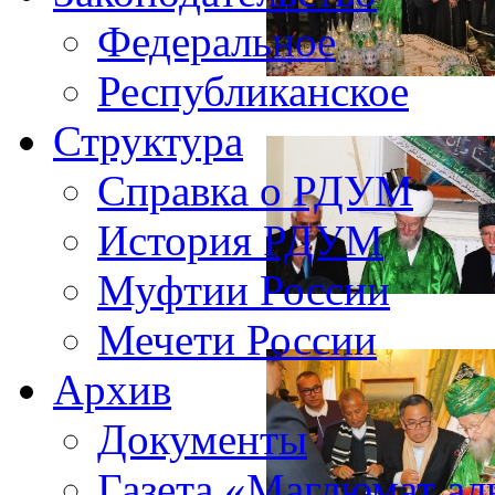
Федеральное
Республиканское
Структура
Справка о РДУМ
История РДУМ
Муфтии России
Мечети России
Архив
Документы
Газета «Маглюмат ал