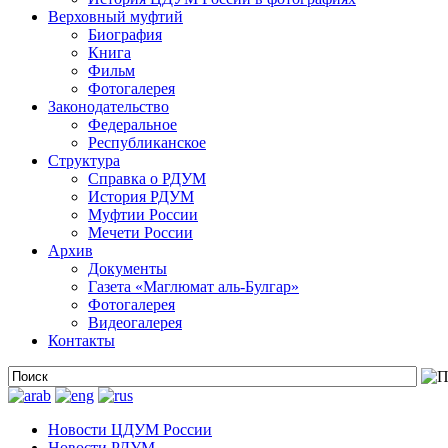
Верховный муфтий
Биография
Книга
Фильм
Фотогалерея
Законодательство
Федеральное
Республиканское
Структура
Справка о РДУМ
История РДУМ
Муфтии России
Мечети России
Архив
Документы
Газета «Маглюмат аль-Булгар»
Фотогалерея
Видеогалерея
Контакты
Новости ЦДУМ России
Новости РДУМ