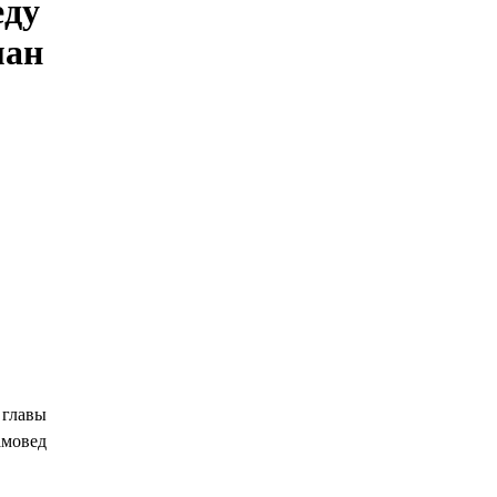
еду
ман
 главы
амовед