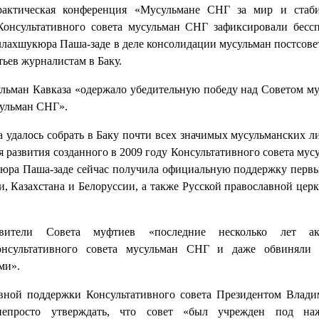
рактическая конференция «Мусульмане СНГ за мир и стаби
 Консультативного совета мусульман СНГ зафиксировали бесс
лахшукюра Паша-заде в деле консолидации мусульман постсове
тьев журналистам в Баку.
ульман Кавказа «одержало убедительную победу над Советом м
сульман СНГ».
 удалось собрать в Баку почти всех значимых мусульманских л
я развития созданного в 2009 году Консультативного совета мус
юра Паша-заде сейчас получила официальную поддержку перв
, Казахстана и Белоруссии, а также Русской православной церк
вители Совета муфтиев «последние несколько лет ак
Консультативного совета мусульман СНГ и даже обвиняли 
ми».
ивной поддержки Консультативного совета Президентом Влад
епросто утверждать, что совет «был учрежден под на