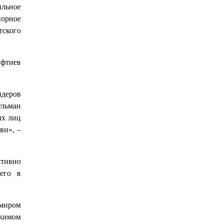
льное
порное
тского
уфтиев
идеров
ульман
ых лиц
ви», –
тивно
его в
имиром
жимом