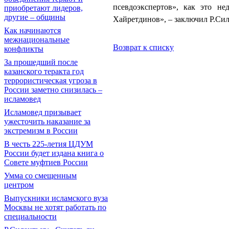
псевдоэкспертов», как это не
приобретают лидеров,
другие – общины
Хайретдинов», – заключил Р.Сил
Как начинаются
межнациональные
Возврат к списку
конфликты
За прошедший после
казанского теракта год
террористическая угроза в
России заметно снизилась –
исламовед
Исламовед призывает
ужесточить наказание за
экстремизм в России
В честь 225-летия ЦДУМ
России будет издана книга о
Совете муфтиев России
Умма со смещенным
центром
Выпускники исламского вуза
Москвы не хотят работать по
специальности