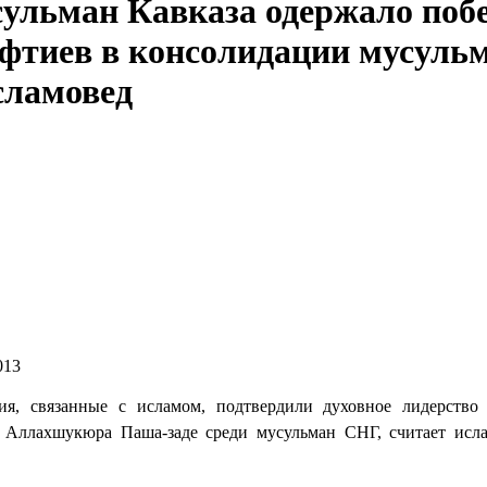
ульман Кавказа одержало поб
уфтиев в консолидации мусуль
сламовед
013
я, связанные с исламом, подтвердили духовное лидерство
 Аллахшукюра Паша-заде среди мусульман СНГ, считает исл