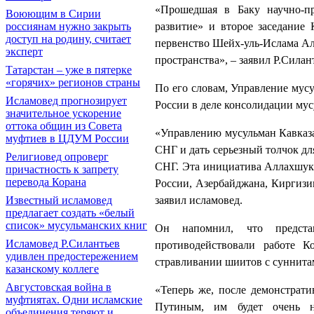
«Прошедшая в Баку научно-п
Воюющим в Сирии
развитие» и второе заседание
россиянам нужно закрыть
доступ на родину, считает
первенство Шейх-уль-Ислама Ал
эксперт
пространства», – заявил Р.Силан
Татарстан – уже в пятерке
«горячих» регионов страны
По его словам, Управление мус
Исламовед прогнозирует
России в деле консолидации му
значительное ускорение
оттока общин из Совета
«Управлению мусульман Кавказа
муфтиев в ЦДУМ России
СНГ и дать серьезный толчок дл
Религиовед опроверг
СНГ. Эта инициатива Аллахшук
причастность к запрету
перевода Корана
России, Азербайджана, Киргизии
заявил исламовед.
Известный исламовед
предлагает создать «белый
список» мусульманских книг
Он напомнил, что предста
Исламовед Р.Силантьев
противодействовали работе 
удивлен предостережением
стравливании шиитов с суннита
казанскому коллеге
Августовская война в
«Теперь же, после демонстрат
муфтиятах. Одни исламские
Путиным, им будет очень н
объединения теряют и