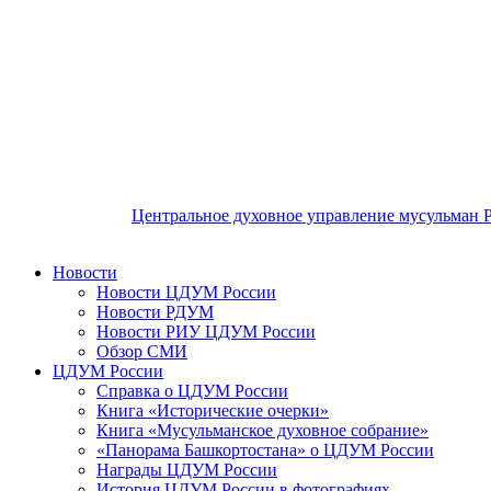
Центральное духовное управление мусульман 
Новости
Новости ЦДУМ России
Новости РДУМ
Новости РИУ ЦДУМ России
Обзор СМИ
ЦДУМ России
Справка о ЦДУМ России
Книга «Исторические очерки»
Книга «Мусульманское духовное собрание»
«Панорама Башкортостана» о ЦДУМ России
Награды ЦДУМ России
История ЦДУМ России в фотографиях