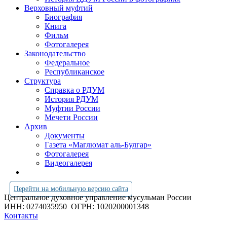
Верховный муфтий
Биография
Книга
Фильм
Фотогалерея
Законодательство
Федеральное
Республиканское
Структура
Справка о РДУМ
История РДУМ
Муфтии России
Мечети России
Архив
Документы
Газета «Маглюмат аль-Булгар»
Фотогалерея
Видеогалерея
Перейти на мобильную версию сайта
Центральное духовное управление мусульман России
ИНН: 0274035950
ОГРН: 1020200001348
Контакты