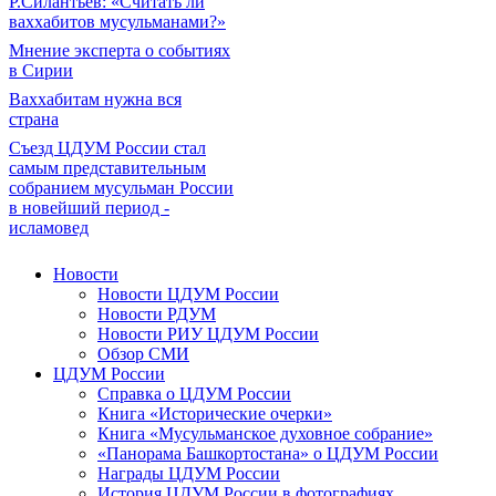
Р.Силантьев: «Считать ли
ваххабитов мусульманами?»
Мнение эксперта о событиях
в Сирии
Ваххабитам нужна вся
страна
Съезд ЦДУМ России стал
самым представительным
собранием мусульман России
в новейший период -
исламовед
Новости
Новости ЦДУМ России
Новости РДУМ
Новости РИУ ЦДУМ России
Обзор СМИ
ЦДУМ России
Справка о ЦДУМ России
Книга «Исторические очерки»
Книга «Мусульманское духовное собрание»
«Панорама Башкортостана» о ЦДУМ России
Награды ЦДУМ России
История ЦДУМ России в фотографиях