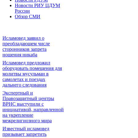
Новости РИУ ЦДУМ
России
Обзор СМИ
Исламовед заявил о
преобладающем числе
сторонников запрета
ношения никаба
Исламовед предложил
оборудовать помещения для
молитвы мусульман в
самолетах и поездах
дальнего следования
Экспертный и
Правозащитный центры
ВРНС выступили с
инициативой, направленной
на укрепление
межрелигиозного мира
Известный исламовед
призывает запретить