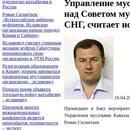
Управление мус
идеологию ваххабизма в
России
над Советом м
Роман Силантьев:
«Всероссийские амбиции
СНГ, считает и
муфтиятов. Исламские
организации начали передел
Крыма и Сибири»
Исламовед считает странным
желание муфтия Гайнутдина
переименовать свою
организацию в ДУМ России
Религиозным образованием
в Крыму должны заниматься
проверенные мусульманские
организации – исламовед
Пришло время объявить
тотальную войну ваххабизму
16.04.2
– исламовед
Причиной многих
Прошедшие в Баку мероприяти
межнациональных
Управления мусульман Кавказа
конфликтов является
Роман Силантьев.
переизбыток толерантности
– эксперт