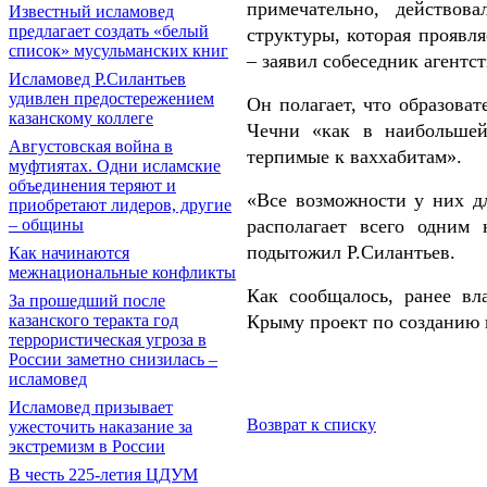
примечательно, действов
Известный исламовед
предлагает создать «белый
структуры, которая проявл
список» мусульманских книг
‒ заявил собеседник агентст
Исламовед Р.Силантьев
удивлен предостережением
Он полагает, что образов
казанскому коллеге
Чечни «как в наибольшей
Августовская война в
терпимые к ваххабитам».
муфтиятах. Одни исламские
объединения теряют и
«Все возможности у них дл
приобретают лидеров, другие
– общины
располагает всего одним
подытожил Р.Силантьев.
Как начинаются
межнациональные конфликты
Как сообщалось, ранее вл
За прошедший после
казанского теракта год
Крыму проект по созданию и
террористическая угроза в
России заметно снизилась –
исламовед
Исламовед призывает
Возврат к списку
ужесточить наказание за
экстремизм в России
В честь 225-летия ЦДУМ