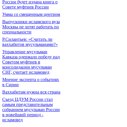
России будет издана книга о
Совете муфтиев России
Умма со смещенным центром
Выпускники исламского вуза
Москвы не хотят работать по
специальности
Р.Силантьев: «Считать ли
ваххабитов мусульманами?»
Управление мусульман
Кавказа одержало победу над
Советом муфтиев в
консолидации мусульман
СНГ, считает исламовед
Мнение эксперта о событиях
в Сирии
Ваххабитам нужна вся страна
Съезд ЦДУМ России стал
самым представительным
собранием мусульман России
в новейший период -
исламовед