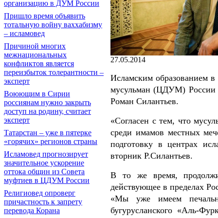
организацию в ДУМ России
Пришло время объявить
тотальную войну ваххабизму
– исламовед
Причиной многих
межнациональных
27.05.2014
конфликтов является
переизбыток толерантности –
Исламским образованием в
эксперт
мусульман (ЦДУМ) России 
Воюющим в Сирии
Роман Силантьев.
россиянам нужно закрыть
доступ на родину, считает
эксперт
«Согласен с тем, что мусу
среди имамов местных меч
Татарстан – уже в пятерке
«горячих» регионов страны
подготовку в центрах исл
Исламовед прогнозирует
вторник Р.Силантьев.
значительное ускорение
оттока общин из Совета
В то же время, продолжи
муфтиев в ЦДУМ России
действующее в пределах Ро
Религиовед опроверг
«Мы уже имеем печальн
причастность к запрету
бугурусланского «Аль-Фур
перевода Корана