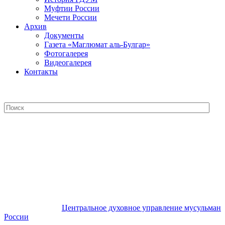
Муфтии России
Мечети России
Архив
Документы
Газета «Маглюмат аль-Булгар»
Фотогалерея
Видеогалерея
Контакты
Центральное духовное управление
мусульман России
Центральное духовное управление мусульман
России