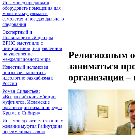
Исламовед предложил
оборудовать помещения для
молитвы мусульман в
самолетах и поездах дальнего
следования
Экспертный и
Правозащитный центры
ВРНС выступили с
инициативой, направленной
Религиозным 
на укрепление
межрелигиозного мира
заниматься пр
Известный исламовед
призывает запретить
организации –
идеологию ваххабизма в
России
Роман Силантьев:
«Всероссийские амбиции
муфтиятов. Исламские
организации начали передел
Крыма и Сибири»
Исламовед считает странным
желание муфтия Гайнутдина
переименовать свою