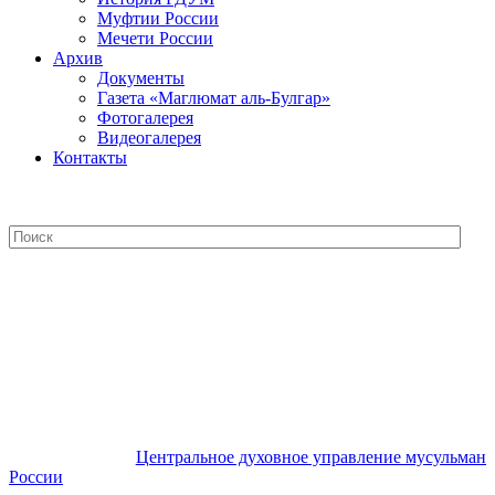
Муфтии России
Мечети России
Архив
Документы
Газета «Маглюмат аль-Булгар»
Фотогалерея
Видеогалерея
Контакты
Центральное духовное управление
мусульман России
Центральное духовное управление мусульман
России