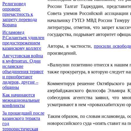
Религиовед
России Талгат Таджуддин, представит
опроверг
Совета улемов Российской ассоциации 
причастность к
запрету перевода
начальнику ГУПЭ МВД России Тимуру Ва
Корана
литературы, отметив, что запрет класс
Исламовед
государства, подрывает авторитет офиц
Р.Силантьев удивлен
предостережением
Авторы, в частности,
просили освободи
казанскому коллеге
произведений.
Августовская война
в муфтиятах. Одни
«Валиулин позитивно отнесся к нашим п
исламские
объединения теряют
также прокуратура, в которую следует н
и приобретают
лидеров, другие –
Комментируя решение Октябрьского ра
общины
азербайджанского философа Эльмира К
Как начинаются
собеседник агентства заявил, что мн
межнациональные
усматривают в нем «проваххабитскую о
конфликты
За прошедший после
Таким образом, по словам исламоведа, о
казанского теракта
новороссийского суда «опять ставит на п
год
террористическая