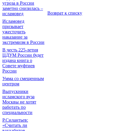
угроза в России
заметно снизилась –
Возврат к списку
исламовед
Исламовед
призывает
ужесточить
наказание за
экстремизм в России
В честь 225-летия
ЦДУМ России будет
издана книга о
Совете муфтиев
России
Умма со смещенным
центром
Выпускники
исламского вуза
Москвы не хотят
работать по
специальности
Р.Силантьев:
«Считать ли
ваххабитов