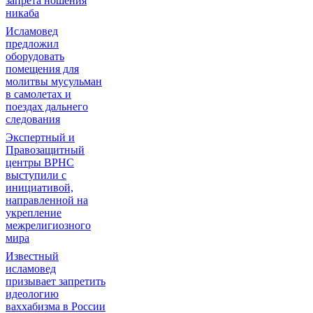
запрета ношения
никаба
Исламовед
предложил
оборудовать
помещения для
молитвы мусульман
в самолетах и
поездах дальнего
следования
Экспертный и
Правозащитный
центры ВРНС
выступили с
инициативой,
направленной на
укрепление
межрелигиозного
мира
Известный
исламовед
призывает запретить
идеологию
ваххабизма в России