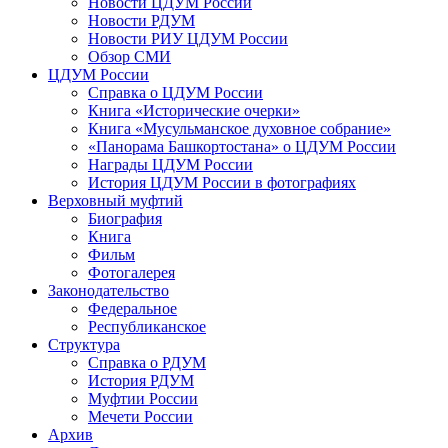
Новости ЦДУМ России
Новости РДУМ
Новости РИУ ЦДУМ России
Обзор СМИ
ЦДУМ России
Справка о ЦДУМ России
Книга «Исторические очерки»
Книга «Мусульманское духовное собрание»
«Панорама Башкортостана» о ЦДУМ России
Награды ЦДУМ России
История ЦДУМ России в фотографиях
Верховный муфтий
Биография
Книга
Фильм
Фотогалерея
Законодательство
Федеральное
Республиканское
Структура
Справка о РДУМ
История РДУМ
Муфтии России
Мечети России
Архив