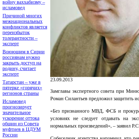
войну ваххабизму –
исламовед
Причиной многих
межнациональных
конфликтов является
переизбыток
толерантности –
эксперт
Воюющим в Сирии
россиянам нужно
закрыть доступ на
родину, считает
эксперт
23.09.2013
Татарстан – уже в
пятерке «горячих»
Замглавы экспертного совета при Миню
регионов страны
Роман Силантьев предложил защитить ис
Исламовед
прогнозирует
«Без признанного МВД, ФСБ и прокура
значительное
ускорение оттока
условиях не следует отдавать на экс
общин из Совета
нормальных произведений», – заявил Р.
муфтиев в ЦДУМ
России
Собеседник агентства напомнил, что ра