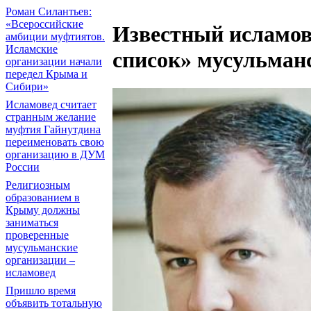
Роман Силантьев:
«Всероссийские
Известный исламов
амбиции муфтиятов.
Исламские
список» мусульман
организации начали
передел Крыма и
Сибири»
Исламовед считает
странным желание
муфтия Гайнутдина
переименовать свою
организацию в ДУМ
России
Религиозным
образованием в
Крыму должны
заниматься
проверенные
мусульманские
организации –
исламовед
Пришло время
объявить тотальную