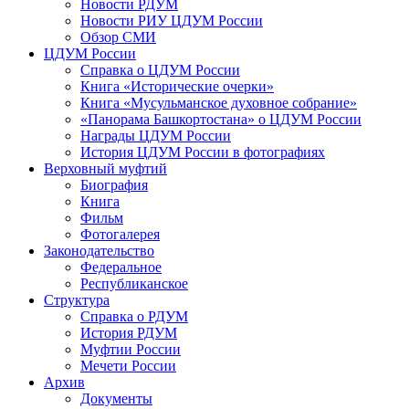
Новости РДУМ
Новости РИУ ЦДУМ России
Обзор СМИ
ЦДУМ России
Справка о ЦДУМ России
Книга «Исторические очерки»
Книга «Мусульманское духовное собрание»
«Панорама Башкортостана» о ЦДУМ России
Награды ЦДУМ России
История ЦДУМ России в фотографиях
Верховный муфтий
Биография
Книга
Фильм
Фотогалерея
Законодательство
Федеральное
Республиканское
Структура
Справка о РДУМ
История РДУМ
Муфтии России
Мечети России
Архив
Документы