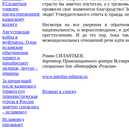
Р.Силантьев
страсти бы заметно поутихли, а у трезвом
удивлен
проявили свое знаменитое благородство! 
предостережением
люди! Утвердительного ответа я, правда, н
казанскому
коллеге
Несмотря на все уверения в обратно
национальность, и вероисповедание, и д
Августовская
преступлениях. И до тех пор, пока так
война в
межнациональных отношений речи идти н
муфтиятах. Одни
исламские
объединения
Роман СИЛАНТЬЕВ,
теряют и
директор Правозащитного центра Всемирно
приобретают
специально для «Интерфакс-Религия»
лидеров, другие –
общины
www.interfax-religion.ru
За прошедший
после казанского
теракта год
Возврат к списку
террористическая
угроза в России
заметно снизилась
– исламовед
Исламовед
призывает