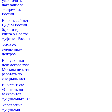
ужесточить
наказание за
экстремизм в
России
В честь 225-летия
ЦДУМ России
будет издана
книга о Совете
муфтиев России
Умма со
смещенным
центром
Выпускники
исламского вуза
Москвы не хотят
работать по
специальности
Р.Силантьев:
«Считать ли
ваххабитов
мусульманами?»
Управление
мусульман