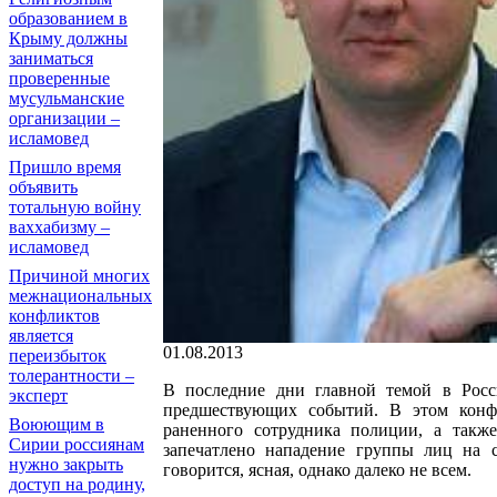
образованием в
Крыму должны
заниматься
проверенные
мусульманские
организации –
исламовед
Пришло время
объявить
тотальную войну
ваххабизму –
исламовед
Причиной многих
межнациональных
конфликтов
является
01.08.2013
переизбыток
толерантности –
В последние дни главной темой в Рос
эксперт
предшествующих событий. В этом конф
Воюющим в
раненного сотрудника полиции, а также
Сирии россиянам
запечатлено нападение группы лиц на 
нужно закрыть
говорится, ясная, однако далеко не всем.
доступ на родину,