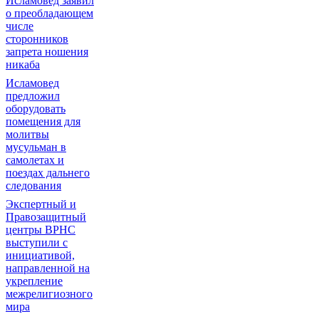
Исламовед заявил
о преобладающем
числе
сторонников
запрета ношения
никаба
Исламовед
предложил
оборудовать
помещения для
молитвы
мусульман в
самолетах и
поездах дальнего
следования
Экспертный и
Правозащитный
центры ВРНС
выступили с
инициативой,
направленной на
укрепление
межрелигиозного
мира