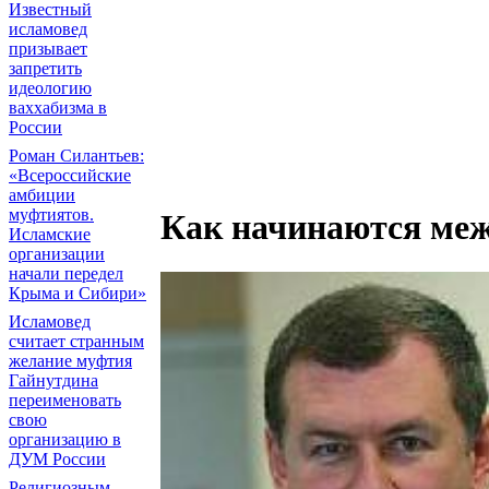
Известный
исламовед
призывает
запретить
идеологию
ваххабизма в
России
Роман Силантьев:
«Всероссийские
амбиции
муфтиятов.
Как начинаются ме
Исламские
организации
начали передел
Крыма и Сибири»
Исламовед
считает странным
желание муфтия
Гайнутдина
переименовать
свою
организацию в
ДУМ России
Религиозным