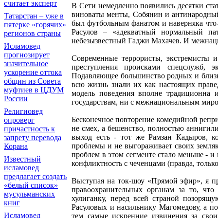
считает эксперт
В Сети немедленно появились десятки стат
виноваты менты, Собянин и антинародный
Татарстан – уже в
был футбольным фанатом и наверняка что-
пятерке «горячих»
Расулов – «адекватный нормальный пат
регионов страны
небезызвестный Гаджи Махачев. И межнаци
Исламовед
прогнозирует
Современные террористы, экстремисты и
значительное
преступления происками спецслужб, 
ускорение оттока
Подавляющее большинство родных и близки
общин из Совета
всю жизнь знали их как настоящих правед
муфтиев в ЦДУМ
модель поведения вполне традиционна 
России
государствам, ни с межнациональным миро
Религиовед
Бесконечное повторение комедийной репри
опроверг
не смех, а бешенство, полностью аннигили
причастность к
выход есть - тот же Рамзан Кадыров, к
запрету перевода
проблемы и не выгораживает своих земляк
Корана
проблем в этом сегменте стало меньше - и
Известный
конфликтность с чеченцами (правда, тольк
исламовед
предлагает создать
Выступая на ток-шоу «Прямой эфир», я п
«белый список»
правоохранительных органам за то, что
мусульманских
хулиганку, перед всей страной позорящу
книг
Расуловых и насильнику Магомедову, а по
Исламовед
тем самые искренние извинения за свои