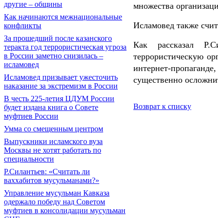
другие – общины
множества организаци
Как начинаются межнациональные
Исламовед также счит
конфликты
За прошедший после казанского
Как рассказал Р.
теракта год террористическая угроза
террористическую ор
в России заметно снизилась –
исламовед
интернет-пропаганде
Исламовед призывает ужесточить
существенно осложнит
наказание за экстремизм в России
В честь 225-летия ЦДУМ России
Возврат к списку
будет издана книга о Совете
муфтиев России
Умма со смещенным центром
Выпускники исламского вуза
Москвы не хотят работать по
специальности
Р.Силантьев: «Считать ли
ваххабитов мусульманами?»
Управление мусульман Кавказа
одержало победу над Советом
муфтиев в консолидации мусульман