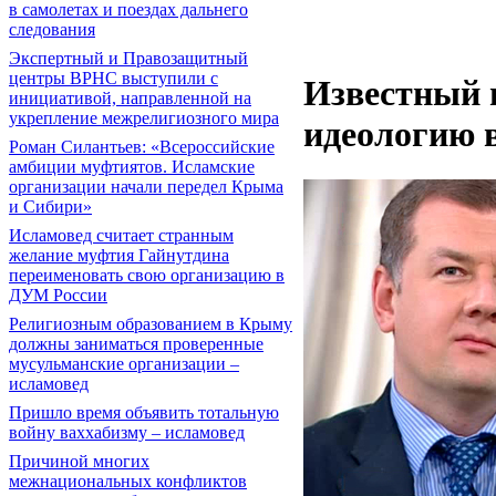
в самолетах и поездах дальнего
следования
Экспертный и Правозащитный
центры ВРНС выступили с
Известный 
инициативой, направленной на
укрепление межрелигиозного мира
идеологию 
Роман Силантьев: «Всероссийские
амбиции муфтиятов. Исламские
организации начали передел Крыма
и Сибири»
Исламовед считает странным
желание муфтия Гайнутдина
переименовать свою организацию в
ДУМ России
Религиозным образованием в Крыму
должны заниматься проверенные
мусульманские организации –
исламовед
Пришло время объявить тотальную
войну ваххабизму – исламовед
Причиной многих
межнациональных конфликтов