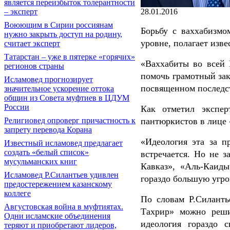
является переизбыток толерантности
28.01.2016
– эксперт
Воюющим в Сирии россиянам
Борьбу с ваххабизмо
нужно закрыть доступ на родину,
уровне, полагает изв
считает эксперт
Татарстан – уже в пятерке «горячих»
«Ваххабиты во всей 
регионов страны
помочь грамотный зак
Исламовед прогнозирует
посвященном последс
значительное ускорение оттока
общин из Совета муфтиев в ЦДУМ
России
Как отметил экспер
пантюркистов в лице 
Религиовед опроверг причастность к
запрету перевода Корана
«Идеология эта за п
Известный исламовед предлагает
создать «белый список»
встречается. Но не з
мусульманских книг
Кавказ», «Аль-Каиды
Исламовед Р.Силантьев удивлен
гораздо большую угроз
предостережением казанскому
коллеге
По словам Р.Силанть
Августовская война в муфтиятах.
Тахрир» можно реши
Одни исламские объединения
идеология гораздо 
теряют и приобретают лидеров,