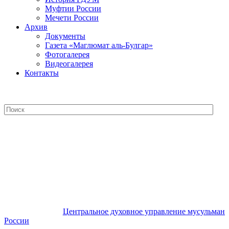
Муфтии России
Мечети России
Архив
Документы
Газета «Маглюмат аль-Булгар»
Фотогалерея
Видеогалерея
Контакты
Центральное духовное управление
мусульман России
Центральное духовное управление мусульман
России