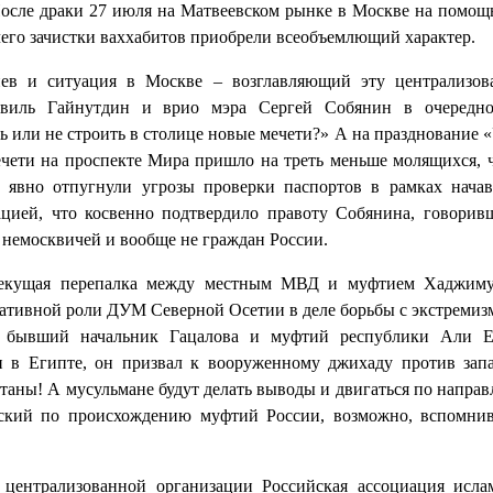
После драки 27 июля на Матвеевском рынке в Москве на помо
чего зачистки ваххабитов приобрели всеобъемлющий характер.
ев и ситуация в Москве – возглавляющий эту централизо
виль Гайнутдин и врио мэра Сергей Собянин в очередно
 или не строить в столице новые мечети?» А на празднование «
ечети на проспекте Мира пришло на треть меньше молящихся, 
 явно отпугнули угрозы проверки паспортов в рамках нача
цией, что косвенно подтвердило правоту Собянина, говорив
 немосквичей и вообще не граждан России.
текущая перепалка между местным МВД и муфтием Хаджиму
ативной роли ДУМ Северной Осетии в деле борьбы с экстремиз
бывший начальник Гацалова и муфтий республики Али Ев
 в Египте, он призвал к вооруженному джихаду против зап
атаны! А мусульмане будут делать выводы и двигаться по напра
сский по происхождению муфтий России, возможно, вспомни
централизованной организации Российская ассоциация исла