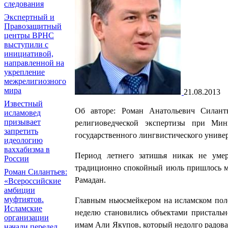
следования
Экспертный и
Правозащитный
центры ВРНС
выступили с
инициативой,
направленной на
укрепление
межрелигиозного
мира
21.08.2013
Известный
Об авторе: Роман Анатольевич Силант
исламовед
призывает
религиоведческой экспертизы при Мин
запретить
государственного лингвистического универ
идеологию
ваххабизма в
Период летнего затишья никак не уме
России
традиционно спокойный июль пришлось м
Роман Силантьев:
Рамадан.
«Всероссийские
амбиции
муфтиятов.
Главным ньюсмейкером на исламском пол
Исламские
неделю становились объектами пристальн
организации
имам Али Якупов, который недолго радова
начали передел