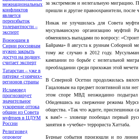
за экстремизм и нелегальную миграцию. 
межнациональных
конфликтов
пришли и другие правоохранители, после 
является
переизбыток
Никак не улучшилась для Совета муфти
толерантности –
мусульманскую организацию муфтий Ра
эксперт
обменялись выпадами по вопросу: «Строить
Воюющим в
Байрама» 8 августа к руинам Соборной м
Сирии россиянам
нужно закрыть
тому же случаю в 2012 году. Мусульман
доступ на родину,
кампании по борьбе с нелегальной мигра
считает эксперт
преобладании среди прихожан этой мечети
Татарстан – уже в
пятерке «горячих»
В Северной Осетии продолжилась вяло
регионов страны
Гацаловым на предмет позитивной или нег
Исламовед
этом споре МВД неожиданно подыграл 
прогнозирует
значительное
Обидевшись на свержение режима Мурси
ускорение оттока
общества. «Так что ждите, приспешники с
общин из Совета
к вам!» – зловеще пообещал первый ру
муфтиев в ЦДУМ
России
занятия в «учебке» террориста Хаттаба.
Религиовед
Бурные события произошли и по линии 
опроверг