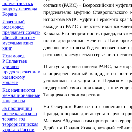
причастность к
согласия (РАИС) – Всероссийский муфтият
запрету перевода
председателю муфтию Ставропольского 
Корана
исполкома РАИС муфтий Пермского края М
Известный
выходе из РАИС с перспективой вхожден
исламовед
предлагает создать
Кавказа. Его неприятности, правда, на это
«белый список»
почти достроенные мечети в Пятигорске
мусульманских
довершение ко всем бедам неизвестные п
книг
расправы, к чему весьма серьезно отнесли
Исламовед
Р.Силантьев
11 августа прошел пленум РАИС, на котор
удивлен
предостережением
и определен единый кандидат на пост е
казанскому
успокоилась ситуация и в Пермском кр
коллеге
поддержкой своих прихожан, а претендо
Как начинаются
Тавдиряков покинул регион.
межнациональные
конфликты
На Северном Кавказе по сравнению с пр
За прошедший
Правда, в первые дни августа от рук тер
после казанского
теракта год
Магомед Абдуллаев сам пристрелил террори
террористическая
Дербента Овадия Исаков, который сейчас 
угроза в России