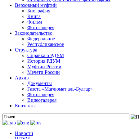
Верховный муфтий
Биография
Книга
Фильм
Фотогалерея
Законодательство
Федеральное
Республиканское
Структура
Справка о РДУМ
История РДУМ
Муфтии России
Мечети России
Архив
Документы
Газета «Маглюмат аль-Булгар»
Фотогалерея
Видеогалерея
Контакты
Новости
ЦДУМ