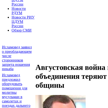
России
Новости
РДУМ
Новости РИУ
ЦДУМ
России
Обзор СМИ
Исламовед заявил
о преобладающем
числе
сторонников
запрета ношения
Августовская война
никаба
объединения теряют 
Исламовед
предложил
общины
оборудовать
помещения для
молитвы
мусульман в
самолетах и
поездах дальнего