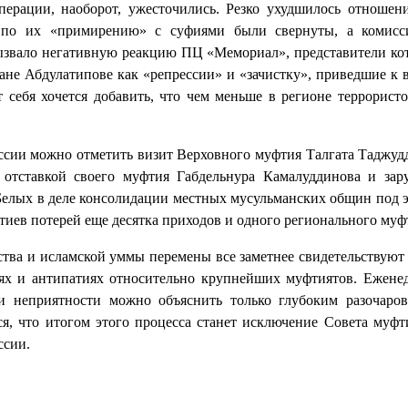
операции, наоборот, ужесточились. Резко ухудшилось отношен
ы по их «примирению» с суфиями были свернуты, а комисс
вызвало негативную реакцию ПЦ «Мемориал», представители ко
ане Абдулатипове как «репрессии» и «зачистку», приведшие к 
т себя хочется добавить, что чем меньше в регионе террористо
ии можно отметить визит Верховного муфтия Талгата Таджуд
 отставкой своего муфтия Габдельнура Камалуддинова и зар
Белых в деле консолидации местных мусульманских общин под 
иев потерей еще десятка приходов и одного регионального муф
тва и исламской уммы перемены все заметнее свидетельствуют 
иях и антипатиях относительно крупнейших муфтиятов. Ежене
и неприятности можно объяснить только глубоким разочаро
ся, что итогом этого процесса станет исключение Совета муфт
ссии.