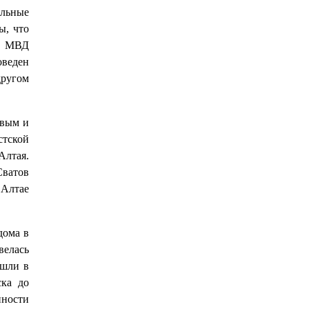
ельные
ы, что
 В МВД
оведен
другом
овым и
тской
лтая.
Сватов
лтае
дома в
велась
ошли в
ска до
нности