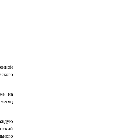
енной
ского
же на
 месяц
каждую
енский
льного