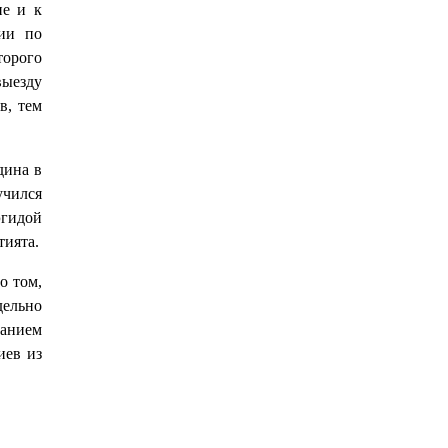
ие и к
ии по
торого
выезду
в, тем
дина в
учился
эгидой
тията.
о том,
дельно
ванием
иев из