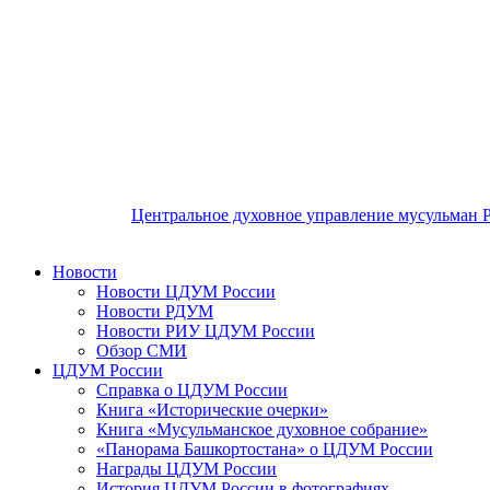
Центральное духовное управление мусульман 
Новости
Новости ЦДУМ России
Новости РДУМ
Новости РИУ ЦДУМ России
Обзор СМИ
ЦДУМ России
Справка о ЦДУМ России
Книга «Исторические очерки»
Книга «Мусульманское духовное собрание»
«Панорама Башкортостана» о ЦДУМ России
Награды ЦДУМ России
История ЦДУМ России в фотографиях