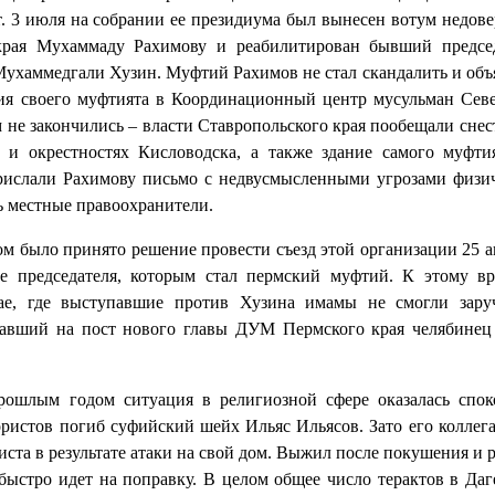
. 3 июля на собрании ее президиума был вынесен вотум недове
края Мухаммаду Рахимову и реабилитирован бывший предсе
ухаммедгали Хузин. Муфтий Рахимов не стал скандалить и объ
ия своего муфтията в Координационный центр мусульман Сев
м не закончились – власти Ставропольского края пообещали снес
 и окрестностях Кисловодска, а также здание самого муфти
рислали Рахимову письмо с недвусмысленными угрозами физи
сь местные правоохранители.
ом было принято решение провести съезд этой организации 25 а
е председателя, которым стал пермский муфтий. К этому в
ае, где выступавшие против Хузина имамы не смогли зару
вавший на пост нового главы ДУМ Пермского края челябинец
ошлым годом ситуация в религиозной сфере оказалась спок
рористов погиб суфийский шейх Ильяс Ильясов. Зато его коллег
ста в результате атаки на свой дом. Выжил после покушения и 
быстро идет на поправку. В целом общее число терактов в Даг