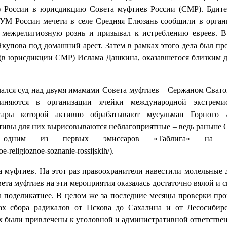
) России в юрисдикцию Совета муфтиев России (СМР). Бдит
М России мечети в селе Средняя Елюзань сообщили в орган
л межрелигиозную рознь и призывал к истреблению евреев.
Якупова под домашний арест. Затем в рамках этого дела был пр
 (в юрисдикции СМР) Ислама Дашкина, оказавшегося близким 
чался суд над двумя имамами Совета муфтиев – Сержаном Сват
няются в организации ячейки международной экстремис
сары которой активно обрабатывают мусульман Горного А
тивы для них вырисовываются неблагоприятные – ведь раньше 
я одним из первых эмиссаров «Таблига» на А
e-religioznoe-soznanie-rossijskih/).
 муфтиев. На этот раз правоохранители навестили молельные 
ета муфтиев на эти мероприятия оказалась достаточно вялой и с
 поделикатнее. В целом же за последние месяцы проверки пр
ах сбора радикалов от Пскова до Сахалина и от Лесосибир
ых были привлечены к уголовной и административной ответстве