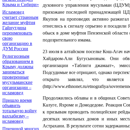
Крыма и Сибири»
духовного управления мусульман (ЦДУМ
прихожане последней принадлежащей ЦДУ
Исламовед
считает странным
Якупов на проповедях активно разжига
желание муфтия
отнеслись к сигналу серьезно и посадили 
Гайнутдина
обыск в доме муфтия Пензенской области
переименовать
свою
подозрительного имама.
организацию в
ДУМ России
23 июля в алтайском поселке Кош-Агач на
Религиозным
Хайдаром-Али Бугусыновым. Они обви
образованием в
организации «Таблиги джамаат», эмис
Крыму должны
заниматься
Подсудимые все отрицают, однако перспек
проверенные
открыто заявлял, что являетс
мусульманские
(http://www.ethnonet.ru/etnografiya/sovremenno
организации –
исламовед
Продолжились облавы и в общинах Совета
Пришло время
Калуге, Яхроме и Домодедове. Реакция Сов
объявить
тотальную войну
к призывам проводить полицейские рейды
ваххабизму –
десятках молельных домов и иных мест
исламовед
Астрахани. В результате сотни задержанн
Причиной многих