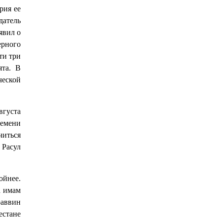
рия ее
датель
явил о
ерного
ти три
ята. В
ческой
вгуста
ремени
читься
 Расул
ойнее.
а имам
раввин
естане