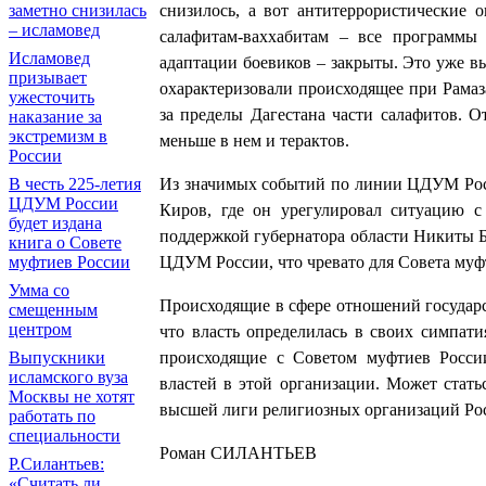
снизилось, а вот антитеррористические 
заметно снизилась
– исламовед
салафитам-ваххабитам – все программ
Исламовед
адаптации боевиков – закрыты. Это уже 
призывает
охарактеризовали происходящее при Рамаз
ужесточить
за пределы Дагестана части салафитов. О
наказание за
экстремизм в
меньше в нем и терактов.
России
Из значимых событий по линии ЦДУМ Росс
В честь 225-летия
ЦДУМ России
Киров, где он урегулировал ситуацию с
будет издана
поддержкой губернатора области Никиты 
книга о Совете
ЦДУМ России, что чревато для Совета муфт
муфтиев России
Умма со
Происходящие в сфере отношений государс
смещенным
центром
что власть определилась в своих симпат
происходящие с Советом муфтиев Росси
Выпускники
исламского вуза
властей в этой организации. Может стать
Москвы не хотят
высшей лиги религиозных организаций Ро
работать по
специальности
Роман СИЛАНТЬЕВ
Р.Силантьев:
«Считать ли