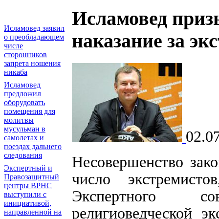
Исламовед приз
Исламовед заявил
наказание за эк
о преобладающем
числе
сторонников
запрета ношения
никаба
Исламовед
предложил
оборудовать
помещения для
молитвы
мусульман в
02.0
самолетах и
поездах дальнего
следования
Несовершенство зако
Экспертный и
число экстремисто
Правозащитный
центры ВРНС
Экспертного со
выступили с
инициативой,
религиоведческой э
направленной на