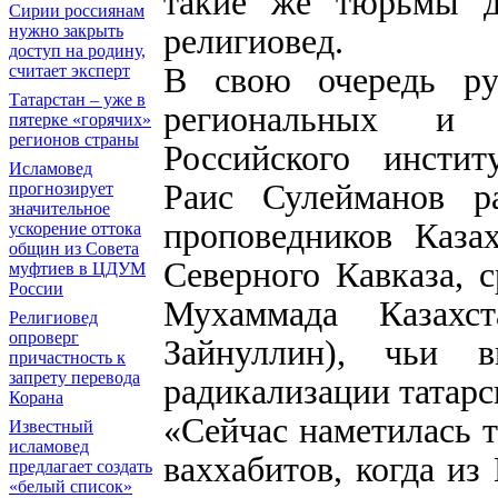
такие же тюрьмы д
Сирии россиянам
нужно закрыть
религиовед.
доступ на родину,
В свою очередь ру
считает эксперт
Татарстан – уже в
региональных и э
пятерке «горячих»
регионов страны
Российского инстит
Исламовед
Раис Сулейманов р
прогнозирует
значительное
проповедников Каза
ускорение оттока
общин из Совета
Северного Кавказа, 
муфтиев в ЦДУМ
России
Мухаммада Казахс
Религиовед
опроверг
Зайнуллин), чьи 
причастность к
запрету перевода
радикализации татарс
Корана
«Сейчас наметилась 
Известный
исламовед
ваххабитов, когда из
предлагает создать
«белый список»