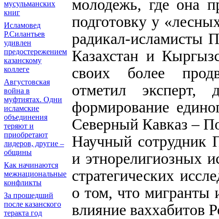
молодежь, где она п
мусульманских
книг
подготовку у «лесных
Исламовед
Р.Силантьев
радикал-исламисты П
удивлен
Казахстан и Кыргызс
предостережением
казанскому
своих более прод
коллеге
Августовская
отметил эксперт, 
война в
муфтиятах. Одни
формирование единог
исламские
объединения
Северный Кавказ – П
теряют и
приобретают
Научный сотрудник П
лидеров, другие –
общины
и этнорелигиозных и
Как начинаются
стратегических иссл
межнациональные
конфликты
о том, что мигранты
За прошедший
после казанского
влияние ваххабитов Р
теракта год