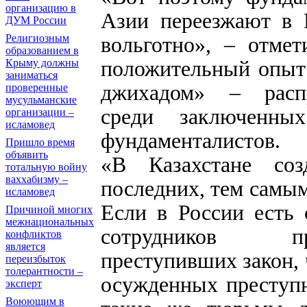
организацию в
Азии переезжают в Р
ДУМ России
Религиозным
вольготно», – отмет
образованием в
положительный опыт 
Крыму должны
заниматься
джихадом» – распр
проверенные
мусульманские
среди заключенны
организации –
исламовед
фундаменталистов.
Пришло время
объявить
«В Казахстане со
тотальную войну
ваххабизму –
последних, тем самым
исламовед
Если в России есть
Причиной многих
межнациональных
сотрудников пр
конфликтов
является
преступивших закон, 
переизбыток
толерантности –
осужденных преступн
эксперт
Воюющим в