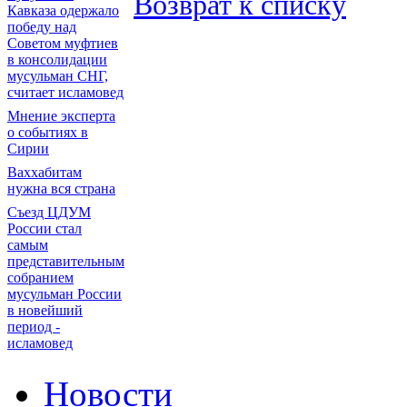
Возврат к списку
Кавказа одержало
победу над
Советом муфтиев
в консолидации
мусульман СНГ,
считает исламовед
Мнение эксперта
о событиях в
Сирии
Ваххабитам
нужна вся страна
Съезд ЦДУМ
России стал
самым
представительным
собранием
мусульман России
в новейший
период -
исламовед
Новости