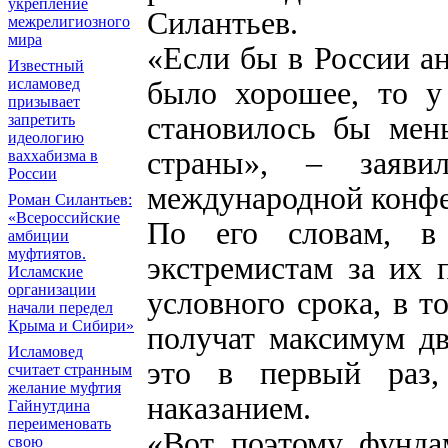
укрепление
Силантьев.
межрелигиозного
мира
«Если бы в России ан
Известный
исламовед
было хорошее, то у
призывает
становилось бы мен
запретить
идеологию
страны», – заяви
ваххабизма в
России
международной конфе
Роман Силантьев:
«Всероссийские
По его словам, в 
амбиции
муфтиятов.
экстремистам за их 
Исламские
организации
условного срока, в т
начали передел
Крыма и Сибири»
получат максимум дв
Исламовед
это в первый раз,
считает странным
желание муфтия
наказанием.
Гайнутдина
переименовать
«Вот поэтому фунда
свою