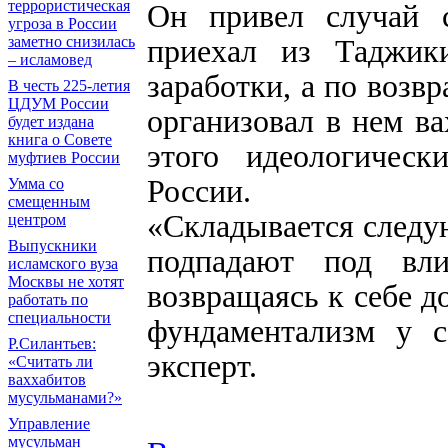
террористическая
Он привел случай 
угроза в России
заметно снизилась
приехал из Таджик
– исламовед
заработки, а по возв
В честь 225-летия
ЦДУМ России
организовал в нем ва
будет издана
книга о Совете
этого идеологичес
муфтиев России
России.
Умма со
смещенным
«Складывается следу
центром
Выпускники
подпадают под вли
исламского вуза
Москвы не хотят
возвращаясь к себе д
работать по
специальности
фундаментализм у с
Р.Силантьев:
эксперт.
«Считать ли
ваххабитов
мусульманами?»
Управление
мусульман