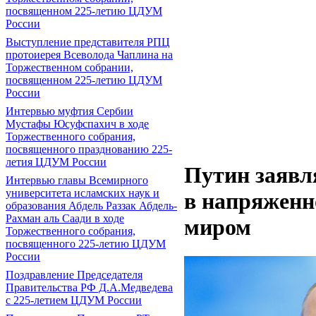
посвященном 225-летию ЦДУМ
России
Выступление представителя РПЦ
протоиерея Всеволода Чаплина на
Торжественном собрании,
посвященном 225-летию ЦДУМ
России
Интервью муфтия Сербии
Мустафы Юсуфспахич в ходе
Торжественного собрания,
посвященного празднованию 225-
летия ЦДУМ России
Путин заявля
Интервью главы Всемирного
университета исламских наук и
в напряженн
образования Абдель Раззак Абдель-
Рахман аль Саади в ходе
миром
Торжественного собрания,
посвященного 225-летию ЦДУМ
России
Поздравление Председателя
Правительства РФ Д.А.Медведева
с 225-летием ЦДУМ России