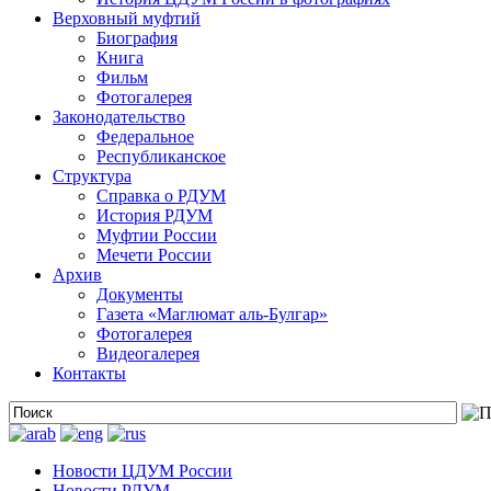
Верховный муфтий
Биография
Книга
Фильм
Фотогалерея
Законодательство
Федеральное
Республиканское
Структура
Справка о РДУМ
История РДУМ
Муфтии России
Мечети России
Архив
Документы
Газета «Маглюмат аль-Булгар»
Фотогалерея
Видеогалерея
Контакты
Новости ЦДУМ России
Новости РДУМ