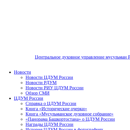
Центральное духовное управление мусульман 
Новости
Новости ЦДУМ России
Новости РДУМ
Новости РИУ ЦДУМ России
Обзор СМИ
ЦДУМ России
Справка о ЦДУМ России
Книга «Исторические очерки»
Книга «Мусульманское духовное собрание»
«Панорама Башкортостана» о ЦДУМ России
Награды ЦДУМ России
История ЦДУМ России в фотографиях