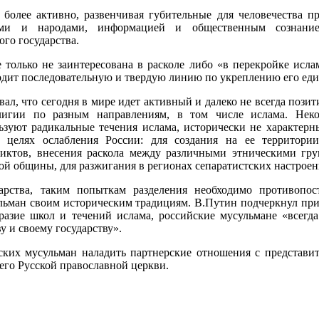
более активно, развенчивая губительные для человечества п
ами и народами, информацией и общественным сознание
ого государства.
е только не заинтересована в расколе либо «в перекройке исла
водит последовательную и твердую линию по укреплению его еди
ал, что сегодня в мире идет активный и далеко не всегда пози
лигии по разным направлениям, в том числе ислама. Нек
зуют радикальные течения ислама, исторически не характерн
в целях ослабления России: для создания на ее территори
иктов, внесения раскола между различными этническими гр
ой общины, для разжигания в регионах сепаратистских настроен
арства, таким попыткам разделения необходимо противопос
льман своим историческим традициям. В.Путин подчеркнул при
разие школ и течений ислама, российские мусульмане «всегд
 и своему государству».
ских мусульман наладить партнерские отношения с представи
его Русской православной церкви.