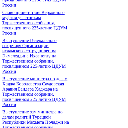
России
Слово приветствия Верховного
муфтия участникам
Торжественного собрания,
посвященного 225-летию ЦДУМ
России
Выступление Генерального
секретаря Организации
исламского сотрудничества
Экмеледдина Ихсаноглу на
Торжественном собрании,
посвященном 225-летию ЦДУМ
России
Выступление министра по делам
Хаджа Королевства Саудовская
Аравия Бандара Хаджара на
Торжественном собрании,
посвященном 225-летию ЦДУМ
России
Выступление зам.министра по
делам религий Турецкой
Республики Мехмета Почаджи на
Торжественном собрании,