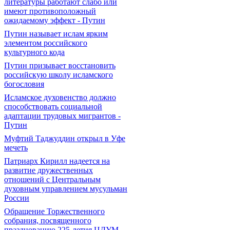
литературы работают слабо или
имеют противоположный
ожидаемому эффект - Путин
Путин называет ислам ярким
элементом российского
культурного кода
Путин призывает восстановить
российскую школу исламского
богословия
Исламское духовенство должно
способствовать социальной
адаптации трудовых мигрантов -
Путин
Муфтий Таджуддин открыл в Уфе
мечеть
Патриарх Кирилл надеется на
развитие дружественных
отношений с Центральным
духовным управлением мусульман
России
Обращение Торжественного
собрания, посвященного
празднованию 225-летия ЦДУМ