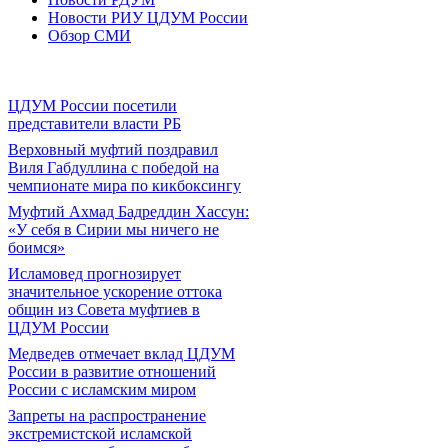
Новости РИУ ЦДУМ России
Обзор СМИ
ЦДУМ России посетили
представители власти РБ
Верховный муфтий поздравил
Виля Габдуллина с победой на
чемпионате мира по кикбоксингу
Муфтий Ахмад Бадреддин Хассун:
«У себя в Сирии мы ничего не
боимся»
Исламовед прогнозирует
значительное ускорение оттока
общин из Совета муфтиев в
ЦДУМ России
Медведев отмечает вклад ЦДУМ
России в развитие отношений
России с исламским миром
Запреты на распространение
экстремистской исламской