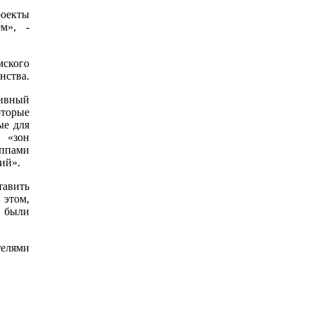
роекты
м», -
мского
нства.
тивный
оторые
ые для
и «зон
уппами
ий».
тавить
 этом,
а были
телями