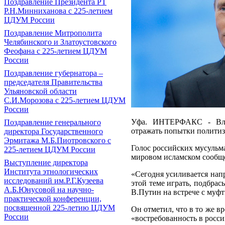
Поздравление Президента РТ
Р.Н.Минниханова с 225-летием
ЦДУМ России
Поздравление Митрополита
Челябинского и Златоустовского
Феофана с 225-летием ЦДУМ
России
Поздравление губернатора ‒
председателя Правительства
Ульяновской области
С.И.Морозова с 225-летием ЦДУМ
России
Уфа. ИНТЕРФАКС - Влас
Поздравление генерального
отражать попытки политиз
директора Государственного
Эрмитажа М.Б.Пиотровского с
Голос российских мусульма
225-летием ЦДУМ России
мировом исламском сообще
Выступление директора
Института этнологических
«Сегодня усиливается нап
исследований им.Р.Г.Кузеева
этой теме играть, подбрас
А.Б.Юнусовой на научно-
В.Путин на встрече с муфт
практической конференции,
посвященной 225-летию ЦДУМ
Он отметил, что в то же в
России
«востребованность в росс