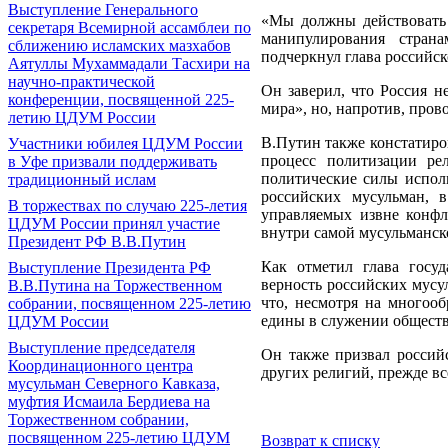
Выступление Генерального
«Мы должны действовать 
секретаря Всемирной ассамблеи по
манипулирования стран
сближению исламских мазхабов
подчеркнул глава российск
Аятуллы Мухаммадали Тасхири на
научно-практической
Он заверил, что Россия н
конференции, посвященной 225-
мира», но, напротив, про
летию ЦДУМ России
В.Путин также констатиров
Участники юбилея ЦДУМ России
процесс политизации ре
в Уфе призвали поддерживать
политические силы исполь
традиционный ислам
российских мусульман, 
В торжествах по случаю 225-летия
управляемых извне конфл
ЦДУМ России принял участие
внутри самой мусульманск
Президент РФ В.В.Путин
Как отметил глава госуд
Выступление Президента РФ
верность российских мусу
В.В.Путина на Торжественном
что, несмотря на многооб
собрании, посвященном 225-летию
едины в служении обществу
ЦДУМ России
Выступление председателя
Он также призвал россий
Координационного центра
других религий, прежде вс
мусульман Северного Кавказа,
муфтия Исмаила Бердиева на
Торжественном собрании,
посвященном 225-летию ЦДУМ
Возврат к списку