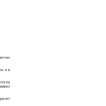
естно
е, и в
тся на
заявил
растет