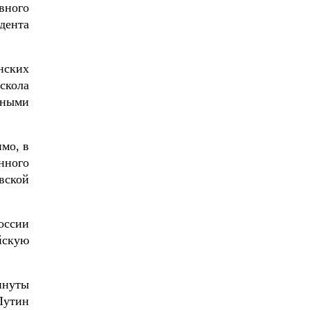
вного
дента
нских
скола
нными
мо, в
нного
вской
оссии
йскую
инуты
Путин