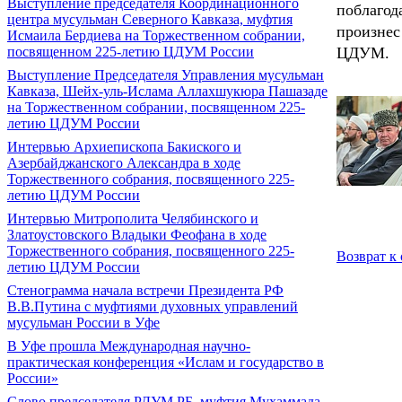
Выступление председателя Координационного
поблагод
центра мусульман Северного Кавказа, муфтия
произне
Исмаила Бердиева на Торжественном собрании,
ЦДУМ.
посвященном 225-летию ЦДУМ России
Выступление Председателя Управления мусульман
Кавказа, Шейх-уль-Ислама Аллахшукюра Пашазаде
на Торжественном собрании, посвященном 225-
летию ЦДУМ России
Интервью Архиепископа Бакиского и
Азербайджанского Александра в ходе
Торжественного собрания, посвященного 225-
летию ЦДУМ России
Интервью Митрополита Челябинского и
Златоустовского Владыки Феофана в ходе
Торжественного собрания, посвященного 225-
Возврат к
летию ЦДУМ России
Стенограмма начала встречи Президента РФ
В.В.Путина с муфтиями духовных управлений
мусульман России в Уфе
В Уфе прошла Международная научно-
практическая конференция «Ислам и государство в
России»
Слово председателя РДУМ РБ, муфтия Мухаммада