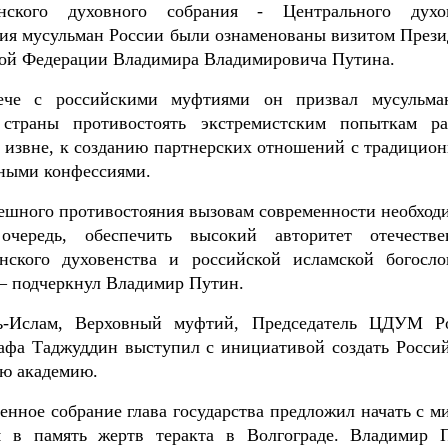
анского духовного собрания - Центрального духо
ия мусульман России были ознаменованы визитом Прези
ой Федерации Владимира Владимировича Путина.
ече с российскими муфтиями он призвал мусульма
 страны противостоять экстремистским попыткам ра
 извне, к созданию партнерских отношений с традицио
ными конфессиями.
ешного противостояния вызовам современности необходи
очередь, обеспечить высокий авторитет отечестве
нского духовенства и российской исламской богосло
– подчеркнул Владимир Путин.
ь-Ислам, Верховный муфтий, Председатель ЦДУМ Р
афа Таджуддин выступил с инициативой создать Росси
ю академию.
енное собрание глава государства предложил начать с м
я в память жертв теракта в Волгограде. Владимир 