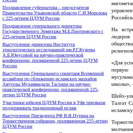
магомет
Поздравление губернатора ‒ председателя
управлен
Правительства Ульяновской области С.И.Морозова
Российск
с 225-летием ЦДУМ России
Поздравление генерального директора
На встр
Государственного Эрмитажа М.Б.Пиотровского с
лидеров
225-летием ЦДУМ России
общества
Выступление директора Института
этнологических исследований им.Р.Г.Кузеева
религиоз
А.Б.Юнусовой на научно-практической
конференции, посвященной 225-летию ЦДУМ
«Для усп
России
первую 
Выступление Генерального секретаря Всемирной
мусульма
ассамблеи по сближению исламских мазхабов
школы», 
Аятуллы Мухаммадали Тасхири на научно-
практической конференции, посвященной 225-
летию ЦДУМ России
Шейх-ул
Талгат С
Участники юбилея ЦДУМ России в Уфе призвали
поддерживать традиционный ислам
исламску
Выступление Президента РФ В.В.Путина на
Торжественном собрании, посвященном 225-летию
Торжеств
ЦДУМ России
молчани