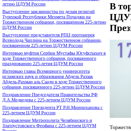
В то
летию ЦДУМ России
Выступление зам.министра по делам религий
ЦДУМ
Турецкой Республики Мехмета Почаджи на
Торжественном собрании, посвященном 225-летию
През
ЦДУМ России
Выступление представителя РПЦ протоиерея
Всеволода Чаплина на Торжественном собрании,
посвященном 225-летию ЦДУМ России
Интервью муфтия Сербии Мустафы Юсуфспахич в
ходе Торжественного собрания, посвященного
празднованию 225-летия ЦДУМ России
Интервью главы Всемирного университета
исламских наук и образования Абдель Раззак
Абдель-Рахман аль Саади в ходе Торжественного
собрания, посвященного 225-летию ЦДУМ России
Поздравление Председателя Правительства РФ
Д.А.Медведева с 225-летием ЦДУМ России
Поздравление Президента РТ Р.Н.Минниханова с
225-летием ЦДУМ России
Поздравление Митрополита Челябинского и
Златоустовского Феофана с 225-летием ЦДУМ
Торжест
России