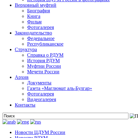
Верховный муфтий
Биография
Книга
Фильм
Фотогалерея
Законодательство
Федеральное
Республиканское
Структура
Справка о РДУМ
История РДУМ
Муфтии России
Мечети России
Архив
Документы
Газета «Маглюмат аль-Булгар»
Фотогалерея
Видеогалерея
Контакты
Новости ЦДУМ России
Новости РДУМ