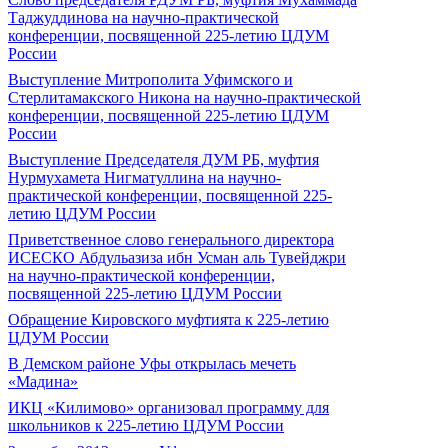
Таджуддинова на научно-практической
конференции, посвященной 225-летию ЦДУМ
России
Выступление Митрополита Уфимского и
Стерлитамакского Никона на научно-практической
конференции, посвященной 225-летию ЦДУМ
России
Выступление Председателя ДУМ РБ, муфтия
Нурмухамета Нигматуллина на научно-
практической конференции, посвященной 225-
летию ЦДУМ России
Приветственное слово генерального директора
ИСЕСКО Абдульазиза ибн Усман аль Тувейджри
на научно-практической конференции,
посвященной 225-летию ЦДУМ России
Обращение Кировского муфтията к 225-летию
ЦДУМ России
В Демском районе Уфы открылась мечеть
«Мадина»
ИКЦ «Килимово» организовал программу для
школьников к 225-летию ЦДУМ России