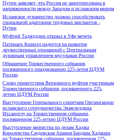
Путин заявляет, что Россия не заинтересована в
напряженности между Западом и исламским миром
Исламское духовенство должно способствовать
социальной адаптации трудовых мигрантов -
Путин
Муфтий Таджуддин открыл в Уфе мечеть
Патриарх Кирилл надеется на развитие
дружественных отношений с Центральным
духовным управлением мусульман России
Обращение Торжественного собрания,
посвященного празднованию 225-летия ЦДУМ
России
Слово приветствия Верховного муфтия участникам
Торжественного собрания, посвященного 225-
летию ЦДУМ России
Выступление Генерального секретаря Организации
исламского сотрудничества Экмеледдина
Ихсаноглу на Торжественном собрании,
посвященном 225-летию ЦДУМ России
Выступление министра по делам Хаджа
Королевства Саудовская Аравия Бандара Хаджара
на Торжественном собрании, посвященном 225-