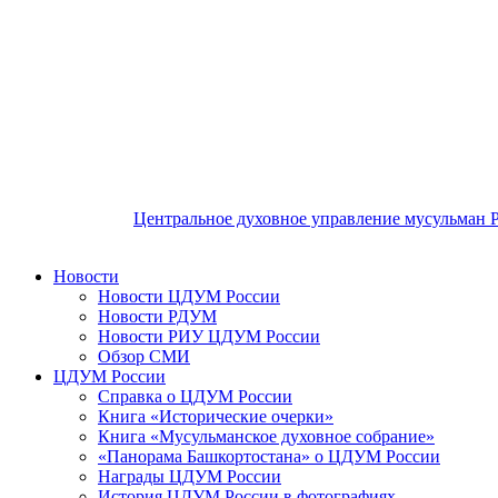
Центральное духовное управление мусульман 
Новости
Новости ЦДУМ России
Новости РДУМ
Новости РИУ ЦДУМ России
Обзор СМИ
ЦДУМ России
Справка о ЦДУМ России
Книга «Исторические очерки»
Книга «Мусульманское духовное собрание»
«Панорама Башкортостана» о ЦДУМ России
Награды ЦДУМ России
История ЦДУМ России в фотографиях