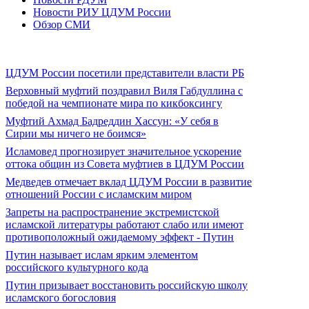
Новости РИУ ЦДУМ России
Обзор СМИ
ЦДУМ России посетили представители власти РБ
Верховный муфтий поздравил Виля Габдуллина с
победой на чемпионате мира по кикбоксингу
Муфтий Ахмад Бадреддин Хассун: «У себя в
Сирии мы ничего не боимся»
Исламовед прогнозирует значительное ускорение
оттока общин из Совета муфтиев в ЦДУМ России
Медведев отмечает вклад ЦДУМ России в развитие
отношений России с исламским миром
Запреты на распространение экстремистской
исламской литературы работают слабо или имеют
противоположный ожидаемому эффект - Путин
Путин называет ислам ярким элементом
российского культурного кода
Путин призывает восстановить российскую школу
исламского богословия