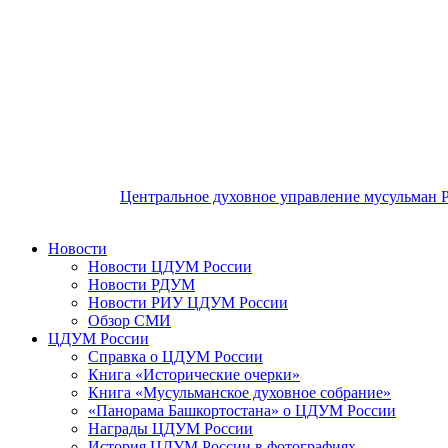
Центральное духовное управление мусульман 
Новости
Новости ЦДУМ России
Новости РДУМ
Новости РИУ ЦДУМ России
Обзор СМИ
ЦДУМ России
Справка о ЦДУМ России
Книга «Исторические очерки»
Книга «Мусульманское духовное собрание»
«Панорама Башкортостана» о ЦДУМ России
Награды ЦДУМ России
История ЦДУМ России в фотографиях