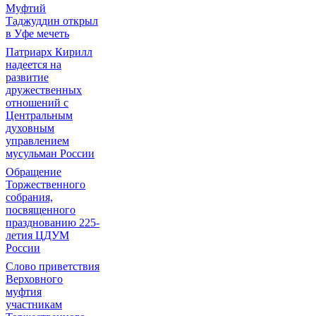
Муфтий
Таджуддин открыл
в Уфе мечеть
Патриарх Кирилл
надеется на
развитие
дружественных
отношений с
Центральным
духовным
управлением
мусульман России
Обращение
Торжественного
собрания,
посвященного
празднованию 225-
летия ЦДУМ
России
Слово приветствия
Верховного
муфтия
участникам