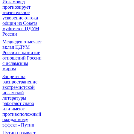
Исламовед
прогнозирует
значительное
ускорение оттока
общин из Совета
муфтиев в ЦДУМ
России
Медведев отмечает
вклад ЦДУМ
России в развитие
отношений России
с исламским
миром
Запреты на
распространение
экстремистской
исламской
литературы
работают слабо
или имеют
противоположный
ожидаемому
эффект - Путин
Путин называет