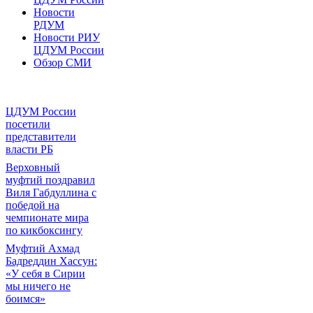
Новости
РДУМ
Новости РИУ
ЦДУМ России
Обзор СМИ
ЦДУМ России
посетили
представители
власти РБ
Верховный
муфтий поздравил
Виля Габдуллина с
победой на
чемпионате мира
по кикбоксингу
Муфтий Ахмад
Бадреддин Хассун:
«У себя в Сирии
мы ничего не
боимся»