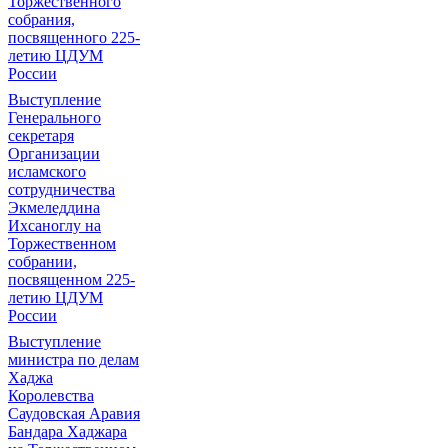
Торжественного
собрания,
посвященного 225-
летию ЦДУМ
России
Выступление
Генерального
секретаря
Организации
исламского
сотрудничества
Экмеледдина
Ихсаноглу на
Торжественном
собрании,
посвященном 225-
летию ЦДУМ
России
Выступление
министра по делам
Хаджа
Королевства
Саудовская Аравия
Бандара Хаджара