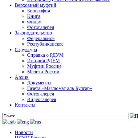
Верховный муфтий
Биография
Книга
Фильм
Фотогалерея
Законодательство
Федеральное
Республиканское
Структура
Справка о РДУМ
История РДУМ
Муфтии России
Мечети России
Архив
Документы
Газета «Маглюмат аль-Булгар»
Фотогалерея
Видеогалерея
Контакты
Новости
ЦДУМ России