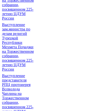
на Торжественном
собрании,
посвященном 225-
летию ЦДУМ
России
Выступление
зам.министра по
делам религий
Турецкой
Республики
Мехмета Почаджи
на Торжественном
собрании,
посвященном 225-
летию ЦДУМ
России
Выступление
представителя
РПЦ протоиерея
Всеволода
Чаплина на
Торжественном
собрании,
посвященном 225-