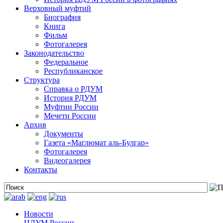
Верховный муфтий
Биография
Книга
Фильм
Фотогалерея
Законодательство
Федеральное
Республиканское
Структура
Справка о РДУМ
История РДУМ
Муфтии России
Мечети России
Архив
Документы
Газета «Маглюмат аль-Булгар»
Фотогалерея
Видеогалерея
Контакты
Новости
ЦДУМ России