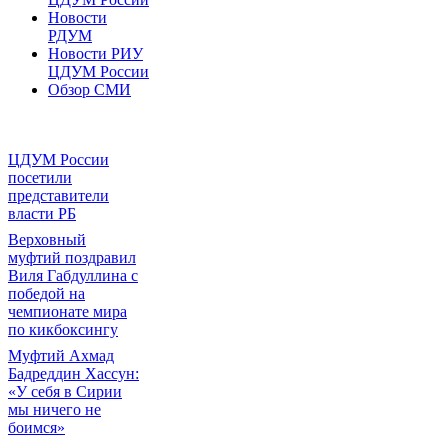
Новости
РДУМ
Новости РИУ
ЦДУМ России
Обзор СМИ
ЦДУМ России
посетили
представители
власти РБ
Верховный
муфтий поздравил
Виля Габдуллина с
победой на
чемпионате мира
по кикбоксингу
Муфтий Ахмад
Бадреддин Хассун:
«У себя в Сирии
мы ничего не
боимся»