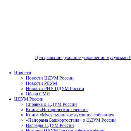
Центральное духовное управление мусульман 
Новости
Новости ЦДУМ России
Новости РДУМ
Новости РИУ ЦДУМ России
Обзор СМИ
ЦДУМ России
Справка о ЦДУМ России
Книга «Исторические очерки»
Книга «Мусульманское духовное собрание»
«Панорама Башкортостана» о ЦДУМ России
Награды ЦДУМ России
История ЦДУМ России в фотографиях