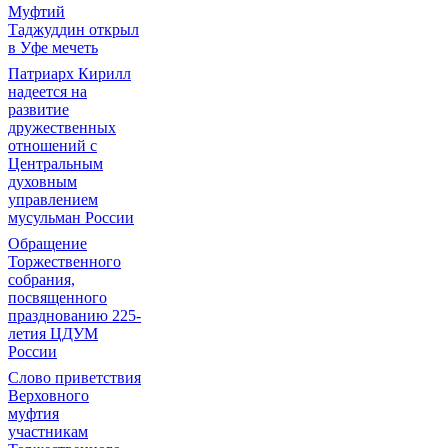
Муфтий
Таджуддин открыл
в Уфе мечеть
Патриарх Кирилл
надеется на
развитие
дружественных
отношений с
Центральным
духовным
управлением
мусульман России
Обращение
Торжественного
собрания,
посвященного
празднованию 225-
летия ЦДУМ
России
Слово приветствия
Верховного
муфтия
участникам