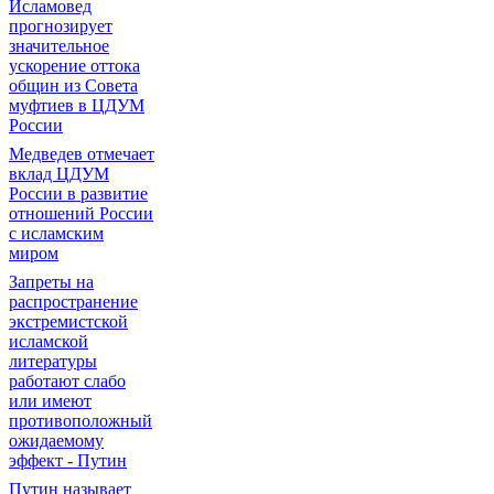
Исламовед
прогнозирует
значительное
ускорение оттока
общин из Совета
муфтиев в ЦДУМ
России
Медведев отмечает
вклад ЦДУМ
России в развитие
отношений России
с исламским
миром
Запреты на
распространение
экстремистской
исламской
литературы
работают слабо
или имеют
противоположный
ожидаемому
эффект - Путин
Путин называет