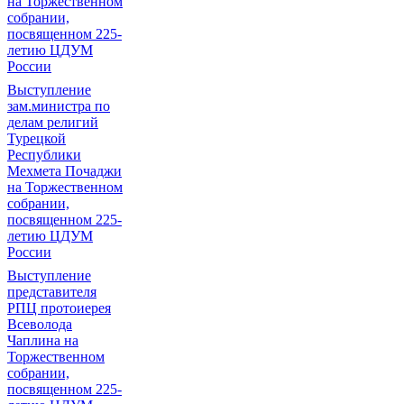
на Торжественном
собрании,
посвященном 225-
летию ЦДУМ
России
Выступление
зам.министра по
делам религий
Турецкой
Республики
Мехмета Почаджи
на Торжественном
собрании,
посвященном 225-
летию ЦДУМ
России
Выступление
представителя
РПЦ протоиерея
Всеволода
Чаплина на
Торжественном
собрании,
посвященном 225-