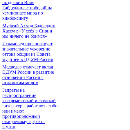
поздравил Виля
Габдуллина с победой на
чемпионате мира по
кикбоксингу
Муфтий Ахмад Бадреддин
Хассун: «У себя в Сирии
мы ничего не боимся»
Исламовед прогнозирует
значительное ускорение
оттока общин из Совета
муфтиев в ЦДУМ России
Медведев отмечает вклад
ЦДУМ России в развитие
отношений России с
исламским миром
Запреты на
распространение
экстремистской исламской
литературы работают слабо
или имеют
противоположный
ожидаемому эффект -
Путин