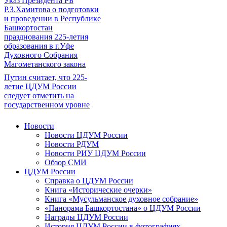
Указ Президента РБ
Р.З.Хамитова о подготовки
и проведении в Республике
Башкортостан
празднования 225-летия
образования в г.Уфе
Духовного Собрания
Магометанского закона
Путин считает, что 225-
летие ЦДУМ России
следует отметить на
государственном уровне
Новости
Новости ЦДУМ России
Новости РДУМ
Новости РИУ ЦДУМ России
Обзор СМИ
ЦДУМ России
Справка о ЦДУМ России
Книга «Исторические очерки»
Книга «Мусульманское духовное собрание»
«Панорама Башкортостана» о ЦДУМ России
Награды ЦДУМ России
История ЦДУМ России в фотографиях