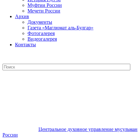
Муфтии России
Мечети России
Архив
Документы
Газета «Маглюмат аль-Булгар»
Фотогалерея
Видеогалерея
Контакты
Центральное духовное управление
мусульман России
Центральное духовное управление мусульман
России