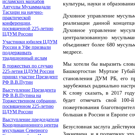
исламских мазхабов
культуры, науки и образовани
Аятуллы Мухаммадали
Тасхири на научно-
Духовное управление мусуль
практической
реализации данной концепц
конференции,
посвященной 225-летию
Духовное управление мусул
ЦДУМ России
централизованную мусульм
Участники юбилея ЦДУМ
объединяет более 680 мусуль
России в Уфе призвали
медресе.
поддерживать
традиционный ислам
Мы хотели бы выразить слов
В торжествах по случаю
Башкортостан Муртазе Губай
225-летия ЦДУМ России
принял участие Президент
становления ДУМ РБ, его п
РФ В.В.Путин
зарубежных радикально настр
Выступление Президента
К слову сказать, в 2017 го
РФ В.В.Путина на
будет отмечать свой 100-
Торжественном собрании,
посвященном 225-летию
пожертвования благотворител
ЦДУМ России
большая в России и Европе со
Выступление председателя
Координационного центра
Безусловная заслуга действу
мусульман Северного
Закиевича, и я подчеркну эт