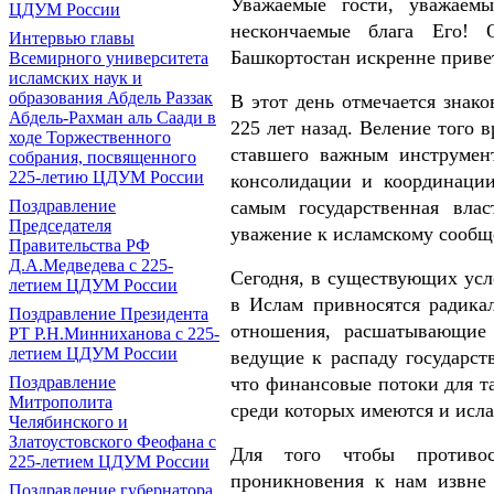
Уважаемые гости, уважаем
ЦДУМ России
нескончаемые блага Его! 
Интервью главы
Башкортостан искренне приве
Всемирного университета
исламских наук и
образования Абдель Раззак
В этот день отмечается знак
Абдель-Рахман аль Саади в
225 лет назад. Веление того 
ходе Торжественного
ставшего важным инструмент
собрания, посвященного
225-летию ЦДУМ России
консолидации и координации
самым государственная вла
Поздравление
Председателя
уважение к исламскому сообщ
Правительства РФ
Д.А.Медведева с 225-
Сегодня, в существующих усл
летием ЦДУМ России
в Ислам привносятся радика
Поздравление Президента
отношения, расшатывающие
РТ Р.Н.Минниханова с 225-
летием ЦДУМ России
ведущие к распаду государст
что финансовые потоки для т
Поздравление
Митрополита
среди которых имеются и исл
Челябинского и
Златоустовского Феофана с
Для того чтобы противос
225-летием ЦДУМ России
проникновения к нам извне 
Поздравление губернатора