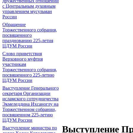
дружественных отношений
с Центральным духовным
управлением мусульман
России
Обращение
Торжественного собрания,
посвященного
празднованию 225-летия
ЦДУМ России
Слово приветствия
Верховного муфтия
участникам
Торжественного собрания,
посвященного 225-летию
ЦДУМ России
Выступление Генерального
секретаря Организации
исламского сотрудничества
Экмеледдина Ихсаноглу на
Торжественном собрании,
посвященном 225-летию
ЦДУМ России
Выступление Пр
Выступление министра по