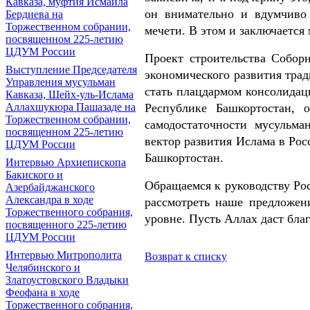
Кавказа, муфтия Исмаила
он внимательно и вдумчиво
Бердиева на
Торжественном собрании,
мечети. В этом и заключается
посвященном 225-летию
ЦДУМ России
Проект строительства Собор
Выступление Председателя
экономического развития тра
Управления мусульман
стать плацдармом консолида
Кавказа, Шейх-уль-Ислама
Республике Башкортостан, 
Аллахшукюра Пашазаде на
Торжественном собрании,
самодостаточности мусульм
посвященном 225-летию
вектор развития Ислама в Ро
ЦДУМ России
Башкортостан.
Интервью Архиепископа
Бакиского и
Обращаемся к руководству Ро
Азербайджанского
Александра в ходе
рассмотреть наше предложен
Торжественного собрания,
уровне. Пусть Аллах даст бла
посвященного 225-летию
ЦДУМ России
Интервью Митрополита
Возврат к списку
Челябинского и
Златоустовского Владыки
Феофана в ходе
Торжественного собрания,