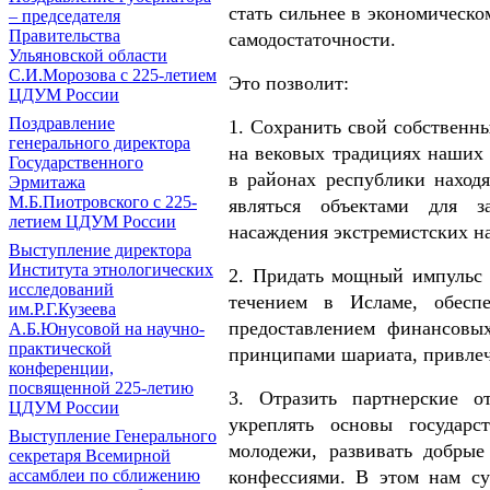
стать сильнее в экономическ
‒ председателя
Правительства
самодостаточности.
Ульяновской области
С.И.Морозова с 225-летием
Это позволит:
ЦДУМ России
Поздравление
1. Сохранить свой собственн
генерального директора
на вековых традициях наших 
Государственного
в районах республики наход
Эрмитажа
М.Б.Пиотровского с 225-
являться объектами для з
летием ЦДУМ России
насаждения экстремистских н
Выступление директора
Института этнологических
2. Придать мощный импульс 
исследований
течением в Исламе, обеспе
им.Р.Г.Кузеева
предоставлением финансовых
А.Б.Юнусовой на научно-
практической
принципами шариата, привлеч
конференции,
посвященной 225-летию
3. Отразить партнерские о
ЦДУМ России
укреплять основы государс
Выступление Генерального
молодежи, развивать добры
секретаря Всемирной
конфессиями. В этом нам с
ассамблеи по сближению