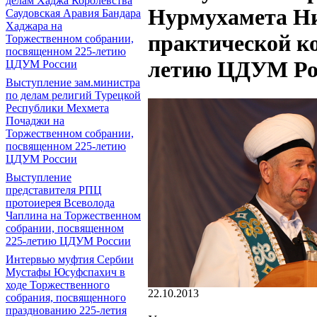
делам Хаджа Королевства
Нурмухамета Ни
Саудовская Аравия Бандара
Хаджара на
практической к
Торжественном собрании,
посвященном 225-летию
летию ЦДУМ Ро
ЦДУМ России
Выступление зам.министра
по делам религий Турецкой
Республики Мехмета
Почаджи на
Торжественном собрании,
посвященном 225-летию
ЦДУМ России
Выступление
представителя РПЦ
протоиерея Всеволода
Чаплина на Торжественном
собрании, посвященном
225-летию ЦДУМ России
Интервью муфтия Сербии
Мустафы Юсуфспахич в
ходе Торжественного
22.10.2013
собрания, посвященного
празднованию 225-летия