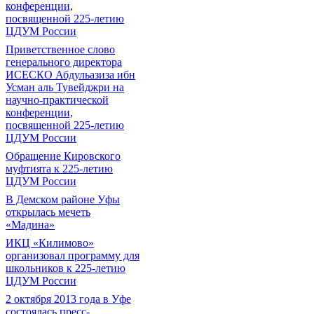
конференции,
посвященной 225-летию
ЦДУМ России
Приветственное слово
генерального директора
ИСЕСКО Абдульазиза ибн
Усман аль Тувейджри на
научно-практической
конференции,
посвященной 225-летию
ЦДУМ России
Обращение Кировского
муфтията к 225-летию
ЦДУМ России
В Демском районе Уфы
открылась мечеть
«Мадина»
ИКЦ «Килимово»
организовал программу для
школьников к 225-летию
ЦДУМ России
2 октября 2013 года в Уфе
состоялась пресс-