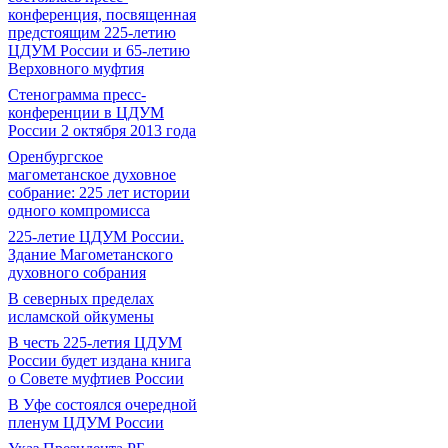
конференция, посвященная
предстоящим 225-летию
ЦДУМ России и 65-летию
Верховного муфтия
Стенограмма пресс-
конференции в ЦДУМ
России 2 октября 2013 года
Оренбургское
магометанское духовное
собрание: 225 лет истории
одного компромисса
225-летие ЦДУМ России.
Здание Магометанского
духовного собрания
В северных пределах
исламской ойкумены
В честь 225-летия ЦДУМ
России будет издана книга
о Совете муфтиев России
В Уфе состоялся очередной
пленум ЦДУМ России