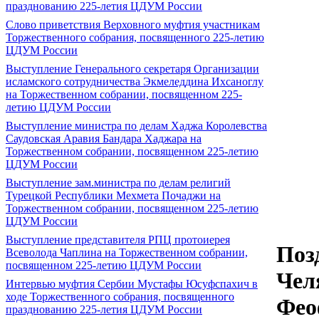
празднованию 225-летия ЦДУМ России
Слово приветствия Верховного муфтия участникам
Торжественного собрания, посвященного 225-летию
ЦДУМ России
Выступление Генерального секретаря Организации
исламского сотрудничества Экмеледдина Ихсаноглу
на Торжественном собрании, посвященном 225-
летию ЦДУМ России
Выступление министра по делам Хаджа Королевства
Саудовская Аравия Бандара Хаджара на
Торжественном собрании, посвященном 225-летию
ЦДУМ России
Выступление зам.министра по делам религий
Турецкой Республики Мехмета Почаджи на
Торжественном собрании, посвященном 225-летию
ЦДУМ России
Выступление представителя РПЦ протоиерея
Поз
Всеволода Чаплина на Торжественном собрании,
посвященном 225-летию ЦДУМ России
Чел
Интервью муфтия Сербии Мустафы Юсуфспахич в
ходе Торжественного собрания, посвященного
Фео
празднованию 225-летия ЦДУМ России