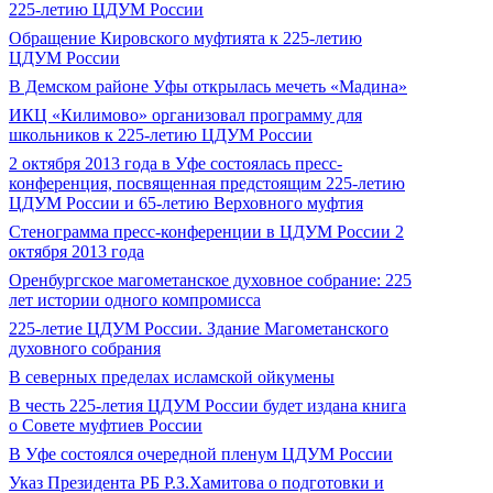
225-летию ЦДУМ России
Обращение Кировского муфтията к 225-летию
ЦДУМ России
В Демском районе Уфы открылась мечеть «Мадина»
ИКЦ «Килимово» организовал программу для
школьников к 225-летию ЦДУМ России
2 октября 2013 года в Уфе состоялась пресс-
конференция, посвященная предстоящим 225-летию
ЦДУМ России и 65-летию Верховного муфтия
Стенограмма пресс-конференции в ЦДУМ России 2
октября 2013 года
Оренбургское магометанское духовное собрание: 225
лет истории одного компромисса
225-летие ЦДУМ России. Здание Магометанского
духовного собрания
В северных пределах исламской ойкумены
В честь 225-летия ЦДУМ России будет издана книга
о Совете муфтиев России
В Уфе состоялся очередной пленум ЦДУМ России
Указ Президента РБ Р.З.Хамитова о подготовки и