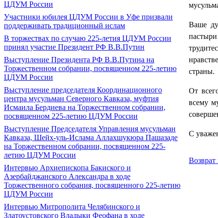
ЦДУМ России
мусульм
Участники юбилея ЦДУМ России в Уфе призвали
Ваше ду
поддерживать традиционный ислам
пастыр
В торжествах по случаю 225-летия ЦДУМ России
принял участие Президент РФ В.В.Путин
трудите
Выступление Президента РФ В.В.Путина на
нравств
Торжественном собрании, посвященном 225-летию
страны.
ЦДУМ России
Выступление председателя Координационного
От всег
центра мусульман Северного Кавказа, муфтия
всему м
Исмаила Бердиева на Торжественном собрании,
соверше
посвященном 225-летию ЦДУМ России
Выступление Председателя Управления мусульман
С уваже
Кавказа, Шейх-уль-Ислама Аллахшукюра Пашазаде
на Торжественном собрании, посвященном 225-
летию ЦДУМ России
Возврат 
Интервью Архиепископа Бакиского и
Азербайджанского Александра в ходе
Торжественного собрания, посвященного 225-летию
ЦДУМ России
Интервью Митрополита Челябинского и
Златоустовского Владыки Феофана в ходе