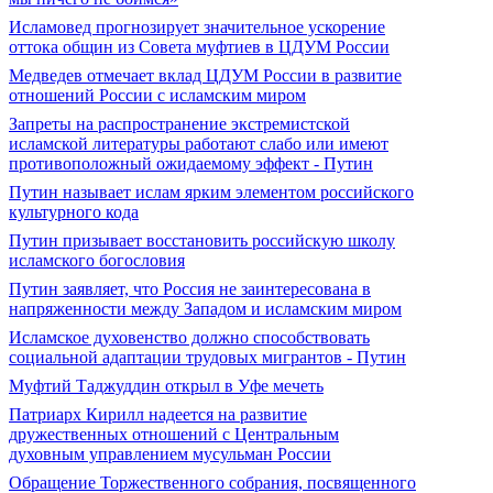
Исламовед прогнозирует значительное ускорение
оттока общин из Совета муфтиев в ЦДУМ России
Медведев отмечает вклад ЦДУМ России в развитие
отношений России с исламским миром
Запреты на распространение экстремистской
исламской литературы работают слабо или имеют
противоположный ожидаемому эффект - Путин
Путин называет ислам ярким элементом российского
культурного кода
Путин призывает восстановить российскую школу
исламского богословия
Путин заявляет, что Россия не заинтересована в
напряженности между Западом и исламским миром
Исламское духовенство должно способствовать
социальной адаптации трудовых мигрантов - Путин
Муфтий Таджуддин открыл в Уфе мечеть
Патриарх Кирилл надеется на развитие
дружественных отношений с Центральным
духовным управлением мусульман России
Обращение Торжественного собрания, посвященного