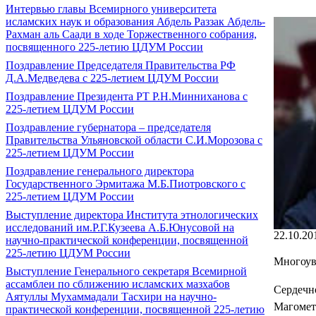
Интервью главы Всемирного университета
исламских наук и образования Абдель Раззак Абдель-
Рахман аль Саади в ходе Торжественного собрания,
посвященного 225-летию ЦДУМ России
Поздравление Председателя Правительства РФ
Д.А.Медведева с 225-летием ЦДУМ России
Поздравление Президента РТ Р.Н.Минниханова с
225-летием ЦДУМ России
Поздравление губернатора ‒ председателя
Правительства Ульяновской области С.И.Морозова с
225-летием ЦДУМ России
Поздравление генерального директора
Государственного Эрмитажа М.Б.Пиотровского с
225-летием ЦДУМ России
Выступление директора Института этнологических
исследований им.Р.Г.Кузеева А.Б.Юнусовой на
22.10.20
научно-практической конференции, посвященной
225-летию ЦДУМ России
Многоув
Выступление Генерального секретаря Всемирной
ассамблеи по сближению исламских мазхабов
Сердечн
Аятуллы Мухаммадали Тасхири на научно-
Магомет
практической конференции, посвященной 225-летию