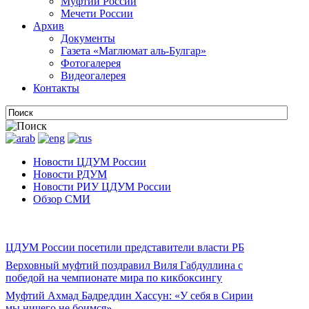
Муфтии России
Мечети России
Архив
Документы
Газета «Маглюмат аль-Булгар»
Фотогалерея
Видеогалерея
Контакты
Новости ЦДУМ России
Новости РДУМ
Новости РИУ ЦДУМ России
Обзор СМИ
ЦДУМ России посетили представители власти РБ
Верховный муфтий поздравил Виля Габдуллина с
победой на чемпионате мира по кикбоксингу
Муфтий Ахмад Бадреддин Хассун: «У себя в Сирии
мы ничего не боимся»