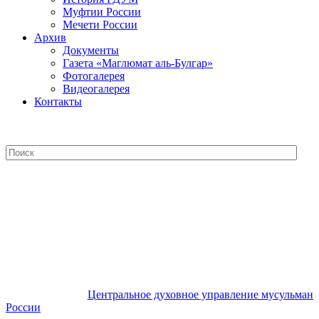
Муфтии России
Мечети России
Архив
Документы
Газета «Маглюмат аль-Булгар»
Фотогалерея
Видеогалерея
Контакты
Центральное духовное управление
мусульман России
Центральное духовное управление мусульман
России