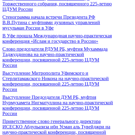
Торжественного собрания, посвященного 225-летию
ЦДУМ России
Стенограмма начала встречи Президента РФ
В.В.Путина с муфтиями духовных управлений
мусульман России в Уфе
В Уфе прошла Международная научно-практическая
конференция «Ислам и государство в России»
Слово председателя РДУМ РБ, муфтия Мухаммада
Таджуддинова на научно-практической
конференции, посвященной 225-летию ЦДУМ
России
Выступление Митрополита Уфимского и
Стерлитамакского Никона на научно-практической
конференции, посвященной 225-летию ЦДУМ
России
Выступление Председателя ДУМ РБ, муфтия
Нурмухамета Нигматуллина на научно-практической
конференции, посвященной 225-летию ЦДУМ
России
Приветственное слово генерального директора
ИСЕСКО Абдульазиза ибн Усман аль Тувейджри на
научно-практической конференции, посвященной