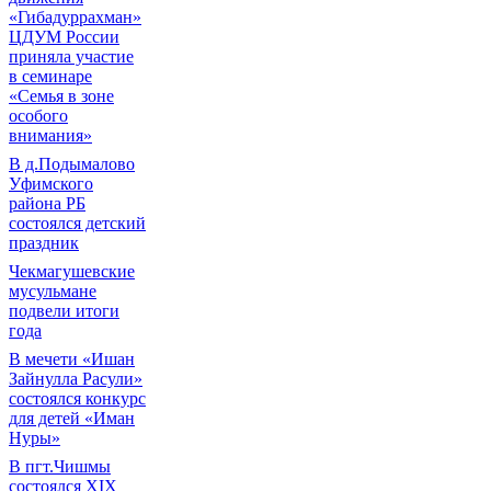
«Гибадуррахман»
ЦДУМ России
приняла участие
в семинаре
«Семья в зоне
особого
внимания»
В д.Подымалово
Уфимского
района РБ
состоялся детский
праздник
Чекмагушевские
мусульмане
подвели итоги
года
В мечети «Ишан
Зайнулла Расули»
состоялся конкурс
для детей «Иман
Нуры»
В пгт.Чишмы
состоялся XIX