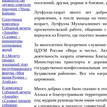
Башкортостан
поселений, друзья, родные и близкие, 
дружно отметили
праздник «Ураза-
Лутфулла-хазрат много лет добро
Байрам»
управлении, а после выхода на пен
Сотрудники
возраст, Лутфулла Муллагалиевич эн
комплекса
Соборной мечети
просветительской работе, общению 
«Аннаби»
вернулся из Египта, где посетил знам
г.Салават –
инициаторы
За многолетнее безупречное служени
социальных
акций
ЦДУМ России «Вера и честь». Акти
деятельность хазрата отмечены Благ
В г.Мелеуз
прошел
Министерства транспорта и дорожн
зональный этап
государственно-конфессиональным от
республиканского
Буздякским районом». Все эти нагр
форума «Моя
малая Родина –
церемонии.
Атайсал»
В комплексе
Много добрых слов было сказано в эт
Соборной мечети
Аллаха и благоустраивали территорию,
«Аннаби»
под мудрым руководством имам-хатыба
г.Салават прошло
собрание,
и сдружились в процессе совместной 