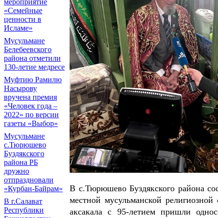
мероприятие
«Семейные
ценности в
Исламе»
Мусульмане
Белебеевского
района отметили
130-летие медресе
Муфтию Рамилю
Насырову
вручена премия
«Человек года –
2022» по версии
газеты «Выбор»
Мусульмане
с.Тюрюшево
Буздякского
района РБ
дружно
отпраздновали
В с.Тюрюшево Буздякского района со
«Курбан-Байрам»
местной мусульманской религиозной 
В г.Салават
Республики
аксакала с 95-летием пришли однос