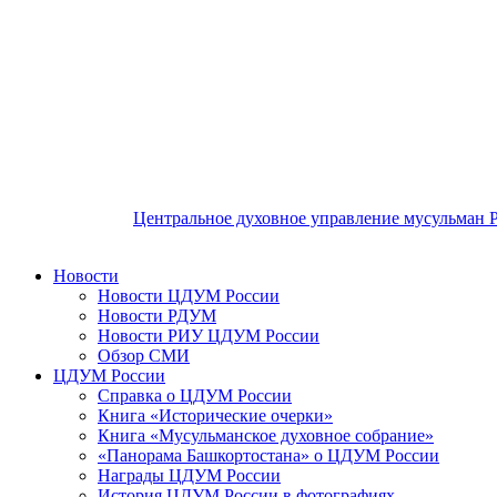
Центральное духовное управление мусульман 
Новости
Новости ЦДУМ России
Новости РДУМ
Новости РИУ ЦДУМ России
Обзор СМИ
ЦДУМ России
Справка о ЦДУМ России
Книга «Исторические очерки»
Книга «Мусульманское духовное собрание»
«Панорама Башкортостана» о ЦДУМ России
Награды ЦДУМ России
История ЦДУМ России в фотографиях