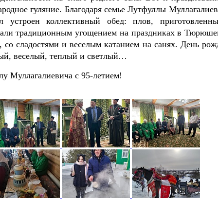
ародное гуляние. Благодаря семье Лутфуллы Муллагалиев
л устроен коллективный обед: плов, приготовленн
стали традиционным угощением на праздниках в Тюрюше
, со сладостями и веселым катанием на санях. День рож
ый, веселый, теплый и светлый…
у Муллагалиевича с 95-летием!