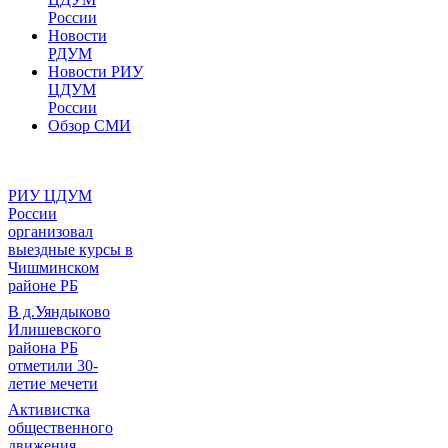
России
Новости
РДУМ
Новости РИУ
ЦДУМ
России
Обзор СМИ
РИУ ЦДУМ
России
организовал
выездные курсы в
Чишминском
районе РБ
В д.Уяндыково
Илишевского
района РБ
отметили 30-
летие мечети
Активистка
общественного
движения