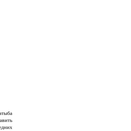
атыба
авить
едних