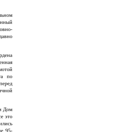
льном
енный
овно-
давно
рдена
енная
мотой
та по
перед
ичной
и Дом
е это
ились
е 95-