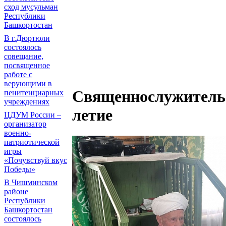
сход мусульман
Республики
Башкортостан
В г.Дюртюли
состоялось
совещание,
посвященное
работе с
верующими в
Священнослужитель 
пенитенциарных
учреждениях
летие
ЦДУМ России –
организатор
военно-
патриотической
игры
«Почувствуй вкус
Победы»
В Чишминском
районе
Республики
Башкортостан
состоялось