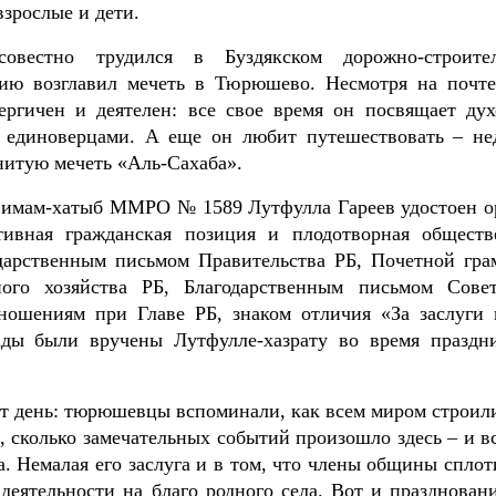
взрослые и дети.
совестно трудился в Буздякском дорожно-строите
сию возглавил мечеть в Тюрюшево. Несмотря на почт
ергичен и деятелен: все свое время он посвящает дух
с единоверцами. А еще он любит путешествовать – не
енитую мечеть «Аль-Сахаба».
е имам-хатыб ММРО № 1589 Лутфулла Гареев удостоен о
вная гражданская позиция и плодотворная обществ
одарственным письмом Правительства РБ, Почетной гра
ого хозяйства РБ, Благодарственным письмом Сове
ношениям при Главе РБ, знаком отличия «За заслуги 
ады были вручены Лутфулле-хазрату во время праздн
от день: тюрюшевцы вспоминали, как всем миром строил
 сколько замечательных событий произошло здесь – и вс
. Немалая его заслуга и в том, что члены общины сплот
деятельности на благо родного села. Вот и праздновани