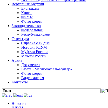
Верховный муфтий
Биография
Книга
Фильм
Фотогалерея
Законодательство
Федеральное
Республиканское
Структура
Справка о РДУМ
История РДУМ
Муфтии России
Мечети России
Архив
Документы
Газета «Маглюмат аль-Булгар»
Фотогалерея
Видеогалерея
Контакты
Новости
ЦДУМ