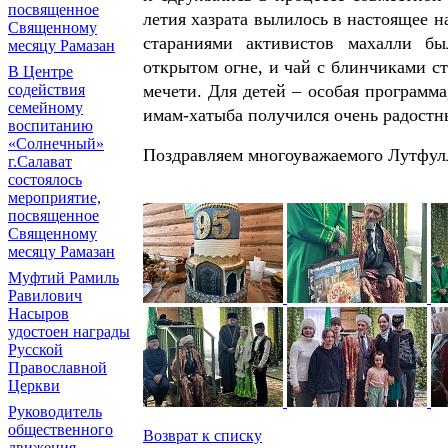
посвященное
летия хазрата вылилось в настоящее н
Священному
стараниями активистов махалли бы
месяцу Рамазан
открытом огне, и чай с блинчиками 
В Центре
мечети. Для детей – особая программа
содействия
семейному
имам-хатыба получился очень радостн
воспитанию
«Солнечный»
Поздравляем многоуважаемого Лутфулл
г.Салават
состоялось
мероприятие,
посвященное
Священному
месяцу Рамазан
Муфтий Рамиль
Равилович
Насыров
удостоен награды
Русской
Православной
Церкви
Руководитель
общественного
Возврат к списку
движения