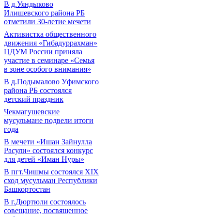
В д.Уяндыково
Илишевского района РБ
отметили 30-летие мечети
Активистка общественного
движения «Гибадуррахман»
ЦДУМ России приняла
участие в семинаре «Семья
в зоне особого внимания»
В д.Подымалово Уфимского
района РБ состоялся
детский праздник
Чекмагушевские
мусульмане подвели итоги
года
В мечети «Ишан Зайнулла
Расули» состоялся конкурс
для детей «Иман Нуры»
В пгт.Чишмы состоялся XIX
сход мусульман Республики
Башкортостан
В г.Дюртюли состоялось
совещание, посвященное