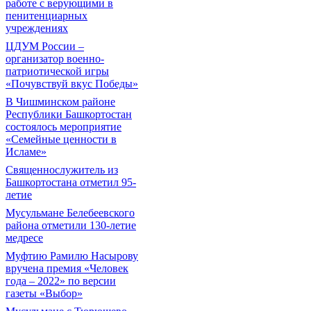
работе с верующими в
пенитенциарных
учреждениях
ЦДУМ России –
организатор военно-
патриотической игры
«Почувствуй вкус Победы»
В Чишминском районе
Республики Башкортостан
состоялось мероприятие
«Семейные ценности в
Исламе»
Священнослужитель из
Башкортостана отметил 95-
летие
Мусульмане Белебеевского
района отметили 130-летие
медресе
Муфтию Рамилю Насырову
вручена премия «Человек
года – 2022» по версии
газеты «Выбор»