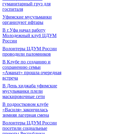
гуманитарный груз для
госпиталя
Уфимские мусульманки
организуют ифтары
В г.Уфа начал работу
Молодежный клуб ЦДУМ
России
Волонтеры ЦДУМ России
проводили паломников
В Клубе по созданию и
сохранению семьи
«Аманат» прошла очередная
встреча
В День хиджаба уфимские
мусульманки плели
маскировочные сети
В подростковом клубе
«Василя» закончилась
зимняя лагерная смена
Волонтеры ЦДУМ России
посетили социальные
приюты Республики