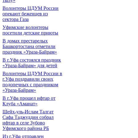
тылу»
Волонтеры ЦДУМ России
опекают беженцев из
сектора Газа
Уфимские волонтеры
посетили детские приюты
В домах престарелых
Башкортостана отметили
праздник «Ураза-Байрам»
В г.Уфа состоялся праздник
«Ураза-Байрам» для детей
Волонтеры ЦДУМ России в
г.Уфа поздравили своих
подопечных с праздником
«Ураза-Байрам»
В г.Уфа прошел ифтар от
Клуба «Аманат»
Шейх-уль-Ислам Талгат
Сафа Таджуддин собрал
ифтар в селе Зубово
Уфимского района РБ
Из г.Уфа отправлен