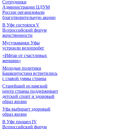
Сотрудники
Администрации ЦДУМ
России организовали
благотворительную акцию
В Уфе состоялся V
Всероссийский форум
женственности
Мусульманки Уфы
устроили велопробег
«Ифтар от счастливых
женщин»
Молодые политики
Башкортостана встретились
с главой уммы страны
Старейший исламский
центр страны поддерживает
детский спорт и здоровый
образ жизни
Уфа выбирает здоровый
образ жизни
В Уфе прошел IV
Всероссийский форум