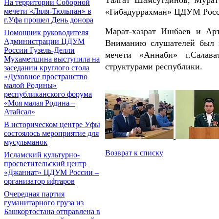
На территории Соборной
«Гибадуррахман» ЦДУМ Росси
мечети «Ляля-Тюльпан» в
г.Уфа прошел День донора
Марат-хазрат Ишбаев и Ар
Помощник руководителя
Администрации ЦДУМ
Вниманию слушателей был п
России Гузель-Делли
мечети «Аннаби» г.Салав
Мухаметшина выступила на
структурами республики.
заседании круглого стола
«Духовное пространство
малой Родины»
республиканского форума
«Моя малая Родина –
Атайсал»
В историческом центре Уфы
состоялось мероприятие для
мусульманок
Возврат к списку
Исламский культурно-
просветительский центр
«Джаннат» ЦДУМ России –
организатор ифтаров
Очередная партия
гуманитарного груза из
Башкортостана отправлена в