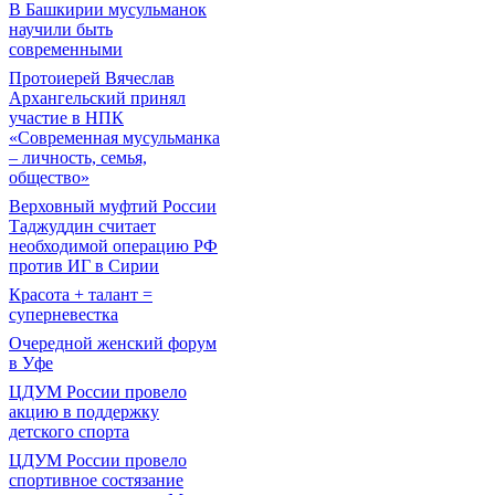
В Башкирии мусульманок
научили быть
современными
Протоиерей Вячеслав
Архангельский принял
участие в НПК
«Современная мусульманка
– личность, семья,
общество»
Верховный муфтий России
Таджуддин считает
необходимой операцию РФ
против ИГ в Сирии
Красота + талант =
суперневестка
Очередной женский форум
в Уфе
ЦДУМ России провело
акцию в поддержку
детского спорта
ЦДУМ России провело
спортивное состязание