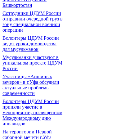
Башкортостан
Сотрудники ЦДУМ России
отправили очередной груз в
зону специальной военной
операции
Волонтеры ЦДУМ России
ведут уроки домоводства
для мусульманок
Мусульманки участвуют в
уникальном проекте ЦДУМ
России
Участницы «Аишиных
вечеров» в г.Уфа обсудили
актуальные проблемы
современности
Волонтеры ЦДУМ России
приняли участие в
мероприятии, посвященном
Международному дню
инвалидов
На территории Первой
соборной мечети г.Уфа