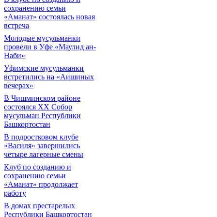
сохранению семьи
«Аманат» состоялась новая
встреча
Молодые мусульманки
провели в Уфе «Маулид ан-
Наби»
Уфимские мусульманки
встретились на «Аишиных
вечерах»
В Чишминском районе
состоялся XX Собор
мусульман Республики
Башкортостан
В подростковом клубе
«Василя» завершились
четыре лагерные смены
Клуб по созданию и
сохранению семьи
«Аманат» продолжает
работу
В домах престарелых
Республики Башкортостан