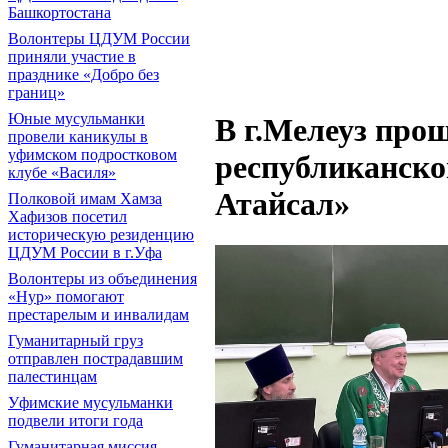
Башкортостана
Волонтеры ЦДУМ России
приняли участие в
празднике «Добро без
границ»
Юные мусульманки
В г.Мелеуз про
провели каникулы в
уфимском подростковом
республиканско
клубе «Василя»
Атайсал»
Полковой имам Хамза
Хафизов посетил
историческую резиденцию
ЦДУМ России в г.Уфа
Волонтеры из объединения
«Нур» помогают
престарелым и инвалидам
Гуманитарный груз
отправлен пострадавшим
палестинцам
Уфимские мусульманки
подвели итоги года
Гуманитарная миссия