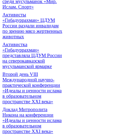
среди мусульманок «Мир.
Ислам. Спорт»
Активисты
«Гибадуррахман» ЦДУМ
России раздали инвалидам
по зрению мясо жертвенных
животных
Активистка
«Гибадуррахман»
представляла ЦДУМ России
на северокавказской
мусульманской ярмарке
Второй день VIII
Международной научно-
практической конференции
«Идеалы и ценности ислама
в образовательном
пространстве XXI века»
Доклад Митрополита
Никона на конференции
«Идеалы и ценности ислама
в образовательном
пространстве XXI века»