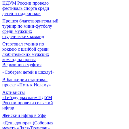
ЦДУМ России провело
фестиваль спорта среди
детей и подростков
Прошел благотворительный
турнир по мини-футболу
среди мужских
студенческих команд
Cтартовал турнир по
хоккею с шайбой среди
любительских мужских
команд на призы
Верховного муфтия
«Соберем детей в школу!»
В Башкирии стартовал
проект «Путь к Исламу»
Активисты
«Гибадуррахман» ЦДУМ
России провели сельский
ифтар
Женский ифтар в Уфе
«День донора» (Соборная
мечеть «Ляля-Тюльпан»