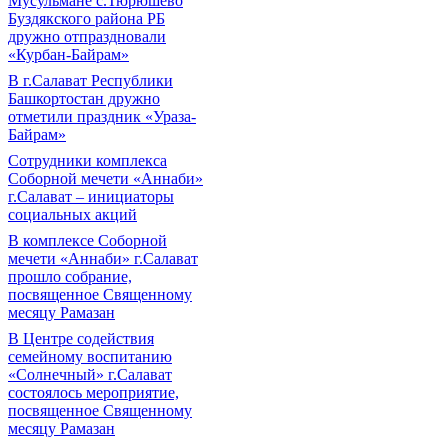
Мусульмане с.Тюрюшево
Буздякского района РБ
дружно отпраздновали
«Курбан-Байрам»
В г.Салават Республики
Башкортостан дружно
отметили праздник «Ураза-
Байрам»
Сотрудники комплекса
Соборной мечети «Аннаби»
г.Салават – инициаторы
социальных акций
В комплексе Соборной
мечети «Аннаби» г.Салават
прошло собрание,
посвященное Священному
месяцу Рамазан
В Центре содействия
семейному воспитанию
«Солнечный» г.Салават
состоялось мероприятие,
посвященное Священному
месяцу Рамазан