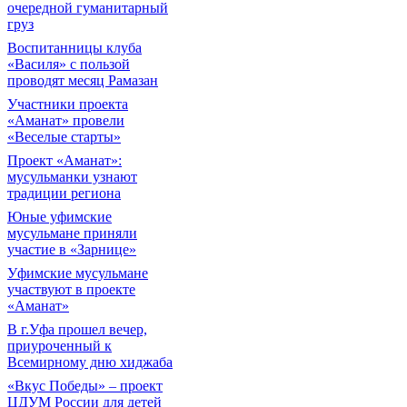
очередной гуманитарный
груз
Воспитанницы клуба
«Василя» с пользой
проводят месяц Рамазан
Участники проекта
«Аманат» провели
«Веселые старты»
Проект «Аманат»:
мусульманки узнают
традиции региона
Юные уфимские
мусульмане приняли
участие в «Зарнице»
Уфимские мусульмане
участвуют в проекте
«Аманат»
В г.Уфа прошел вечер,
приуроченный к
Всемирному дню хиджаба
«Вкус Победы» – проект
ЦДУМ России для детей