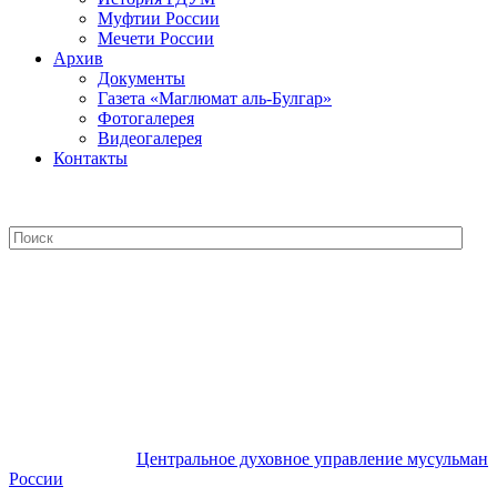
Муфтии России
Мечети России
Архив
Документы
Газета «Маглюмат аль-Булгар»
Фотогалерея
Видеогалерея
Контакты
Центральное духовное управление
мусульман России
Центральное духовное управление мусульман
России