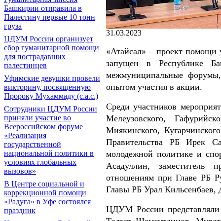
Башкирии отправила в
Палестину первые 10 тонн
груза
31.03.2023
ЦДУМ России организует
сбор гуманитарной помощи
«Атайсал» – проект помощи 
для пострадавших
запущен в Республике Ба
палестинцев
межмуниципальные форумы,
Уфимские девушки провели
опытом участия в акции.
викторину, посвященную
Пророку Мухаммаду (с.а.с.)
Среди участников мероприяти
Сотрудники ЦДУМ России
Мелеузовского, Гафурийско
приняли участие во
Всероссийском форуме
Миякинского, Кугарчинског
«Реализация
Правительства РБ Ирек Саг
государственной
молодежной политике и спор
национальной политики в
условиях глобальных
Асадуллин, заместитель п
вызовов»
отношениям при Главе РБ Р
В Центре социальной и
Главы РБ Урал Кильсенбаев, 
коррекционной помощи
«Радуга» в Уфе состоялся
ЦДУМ России представляли
праздник
Талгат Шамсутдинов, Мурат