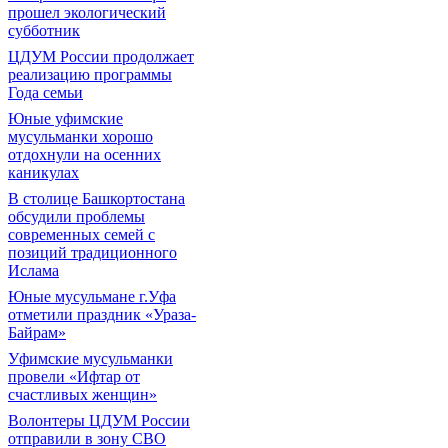
прошел экологический
субботник
ЦДУМ России продолжает
реализацию программы
Года семьи
Юные уфимские
мусульманки хорошо
отдохнули на осенних
каникулах
В столице Башкортостана
обсудили проблемы
современных семей с
позиций традиционного
Ислама
Юные мусульмане г.Уфа
отметили праздник «Ураза-
Байрам»
Уфимские мусульманки
провели «Ифтар от
счастливых женщин»
Волонтеры ЦДУМ России
отправили в зону СВО