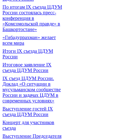
По итогам IX съезда ЦДУМ
России состоялась пресс-
конференция в
«Комсомольской правде» в
Башкортостане»
«Гибадуррахман» желает
всем мира
Итоги IX cъезда ЦДУМ
России
Итоговое заявление IX
съезда ЦДУМ России
IX съезд ЦДУМ России.
Доклад «О ситуации в
мусульманском сообществе
России и задачах ЦДУМ в
современных условиях»
Выступление гостей IX
съезда ЦДУМ России
Концерт для участников
съезда
Выступление Председателя