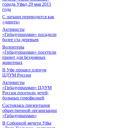
города Уфы) 29 мая 2015
года
С латыни переводится как
«дарить»
Активисты
«Гибадуррахман» посадили
более ста деревьев
Волонтеры
«Гибадуррахман» посетили
приют для бездомных
животных
В Уфе прошел пленум
ЦДУМ России
Активисты
«Гибадуррахман» ЦДУМ
России посетили детей,
больных гемофилией
Состоялась презентация
общественной организации
«Гибадуррахман»
В Соборной мечети Уфы