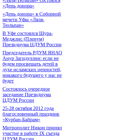
«Ляля-Тюльпан» состоялся
«День донора»
«День донора» в Соборной
мечети Уфы «Ляля-
Тюльпан»
В Уфе состоялся Шура-
Меджлис (Пленум)
Президиума ЦДУМ России
Председатель РДУМ ЯНАО
Анур Загидуллин: если не
будем просвещать детей в
духе исламских ценностей,
никакого будущего у нас не
будет
Состоялось очередное
заседание Президиума
ЦДУМ России
25-28 октября 2012 года
благословенный праздник
«Курбан-Байрам»
Митрополит Никон принял
участие в работе IX съезда
ЦДУМ России