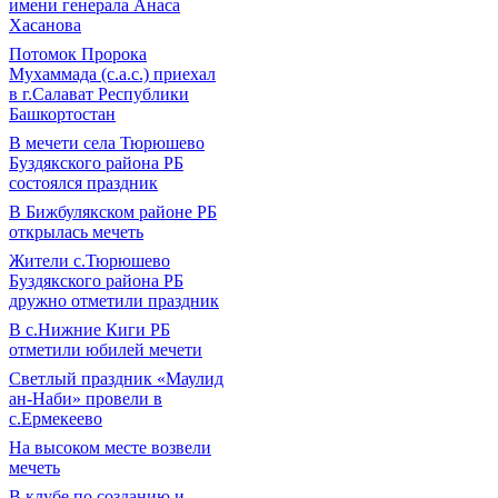
имени генерала Анаса
Хасанова
Потомок Пророка
Мухаммада (с.а.с.) приехал
в г.Салават Республики
Башкортостан
В мечети села Тюрюшево
Буздякского района РБ
состоялся праздник
В Бижбулякском районе РБ
открылась мечеть
Жители с.Тюрюшево
Буздякского района РБ
дружно отметили праздник
В с.Нижние Киги РБ
отметили юбилей мечети
Светлый праздник «Маулид
ан-Наби» провели в
с.Ермекеево
На высоком месте возвели
мечеть
В клубе по созданию и