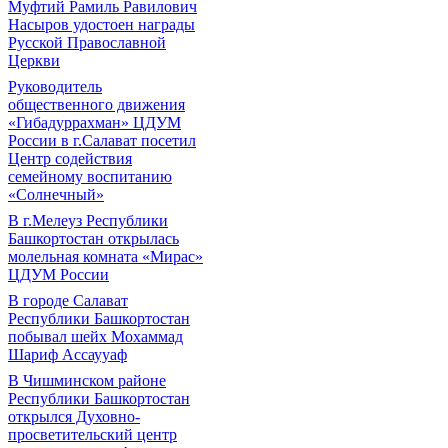
Муфтий Рамиль Равилович
Насыров удостоен награды
Русской Православной
Церкви
Руководитель
общественного движения
«Гибадуррахман» ЦДУМ
России в г.Салават посетил
Центр содействия
семейному воспитанию
«Солнечный»
В г.Мелеуз Республики
Башкортостан открылась
молельная комната «Мирас»
ЦДУМ России
В городе Салават
Республики Башкортостан
побывал шейх Мохаммад
Шариф Ассаууаф
В Чишминском районе
Республики Башкортостан
открылся Духовно-
просветительский центр