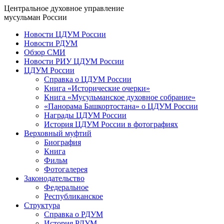
Центральное духовное управление
мусульман России
Новости ЦДУМ России
Новости РДУМ
Обзор СМИ
Новости РИУ ЦДУМ России
ЦДУМ России
Справка о ЦДУМ России
Книга «Исторические очерки»
Книга «Мусульманское духовное собрание»
«Панорама Башкортостана» о ЦДУМ России
Награды ЦДУМ России
История ЦДУМ России в фотографиях
Верховный муфтий
Биография
Книга
Фильм
Фотогалерея
Законодательство
Федеральное
Республиканское
Структура
Справка о РДУМ
История РДУМ