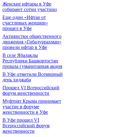
Женские ифтары в Уфе
собирают сотни участниц
Еще один «Ифтар от
счастливых женщин»
прошел в Уфе
Активистки общественного
движения «Гибадуррахман»
провели ифтар в Уфе
В селе Ябалаклы
Республики Башкортостан
прошла гуманитарная акция
В Уфе отметили Всемирный
день хиджаба
Прошел VI Всероссийский
форум женственности
Муфтият Крыма принимает
участие в форуме
женственности в Уфе
В Уфе прошел VI
Всероссийский форум
женственности