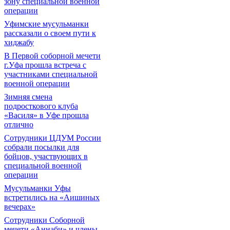
зону специальной военной
операции
Уфимские мусульманки
рассказали о своем пути к
хиджабу
В Первой соборной мечети
г.Уфа прошла встреча с
участниками специальной
военной операции
Зимняя смена
подросткового клуба
«Василя» в Уфе прошла
отлично
Сотрудники ЦДУМ России
собрали посылки для
бойцов, участвующих в
специальной военной
операции
Мусульманки Уфы
встретились на «Аишиных
вечерах»
Сотрудники Соборной
мечети «Аннаби» и члены