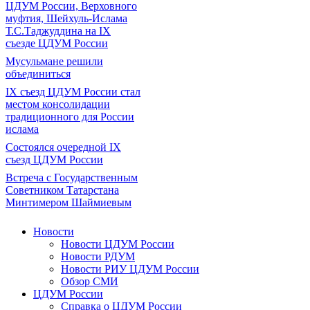
ЦДУМ России, Верховного
муфтия, Шейхуль-Ислама
Т.С.Таджуддина на IX
съезде ЦДУМ России
Мусульмане решили
объединиться
IX съезд ЦДУМ России стал
местом консолидации
традиционного для России
ислама
Состоялся очередной IX
съезд ЦДУМ России
Встреча с Государственным
Советником Татарстана
Минтимером Шаймиевым
Новости
Новости ЦДУМ России
Новости РДУМ
Новости РИУ ЦДУМ России
Обзор СМИ
ЦДУМ России
Справка о ЦДУМ России