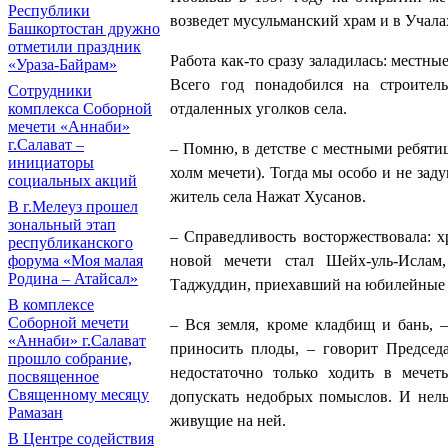
Республики
возведет мусульманский храм и в Учала
Башкортостан дружно
отметили праздник
Работа как-то сразу заладилась: местны
«Ураза-Байрам»
Всего год понадобился на строител
Сотрудники
комплекса Соборной
отдаленных уголков села.
мечети «Аннаби»
г.Салават –
– Помню, в детстве с местными ребятиш
инициаторы
холм мечети). Тогда мы особо и не зад
социальных акций
житель села Нажат Хусанов.
В г.Мелеуз прошел
зональный этап
– Справедливость восторжествовала: х
республиканского
форума «Моя малая
новой мечети стал Шейх-уль-Исла
Родина – Атайсал»
Таджуддин, приехавший на юбилейные т
В комплексе
Соборной мечети
– Вся земля, кроме кладбищ и бань, 
«Аннаби» г.Салават
приносить плоды, – говорит Председ
прошло собрание,
недостаточно только ходить в мечет
посвященное
Священному месяцу
допускать недобрых помыслов. И нель
Рамазан
живущие на ней.
В Центре содействия