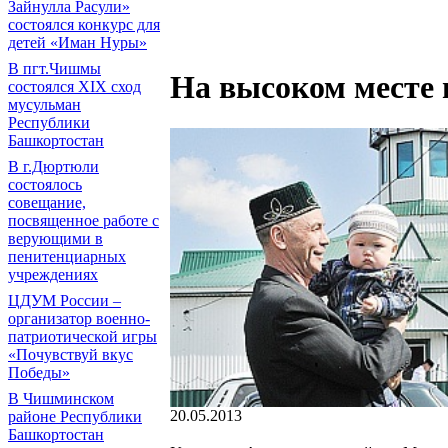
Зайнулла Расули»
состоялся конкурс для
детей «Иман Нуры»
В пгт.Чишмы
На высоком месте 
состоялся XIX сход
мусульман
Республики
Башкортостан
В г.Дюртюли
состоялось
совещание,
посвященное работе с
верующими в
пенитенциарных
учреждениях
ЦДУМ России –
организатор военно-
патриотической игры
«Почувствуй вкус
Победы»
В Чишминском
20.05.2013
районе Республики
Башкортостан