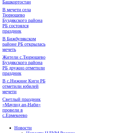
Башкортостан
В мечети села
Тюрюшево
Буздякского района
РБ состоялся
праздник
В Бижбулякском
районе РБ открылась
мечеть
Жители с.Тюрюшево
Буздякского района
РБ дружно отметили
праздник
В с.Нижние Киги РБ
отметили юбилей
мечети
Светлый праздник
«Маулид ан-Наби»
провели в
с.Ермекеево
Новости