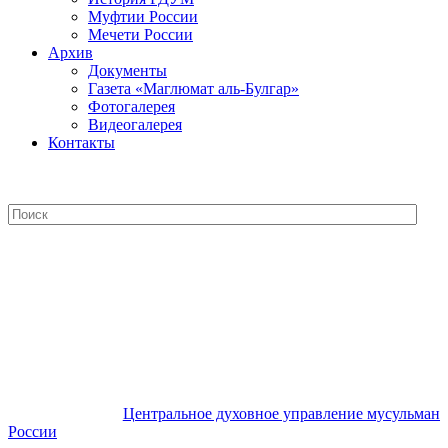
Муфтии России
Мечети России
Архив
Документы
Газета «Маглюмат аль-Булгар»
Фотогалерея
Видеогалерея
Контакты
Центральное духовное управление
мусульман России
Центральное духовное управление мусульман
России