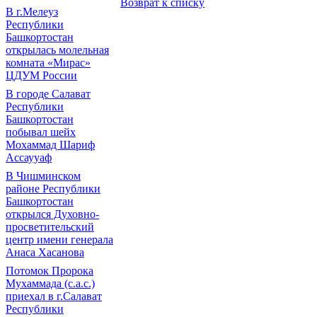
Возврат к списку
В г.Мелеуз
Республики
Башкортостан
открылась молельная
комната «Мирас»
ЦДУМ России
В городе Салават
Республики
Башкортостан
побывал шейх
Мохаммад Шариф
Ассаууаф
В Чишминском
районе Республики
Башкортостан
открылся Духовно-
просветительский
центр имени генерала
Анаса Хасанова
Потомок Пророка
Мухаммада (с.а.с.)
приехал в г.Салават
Республики