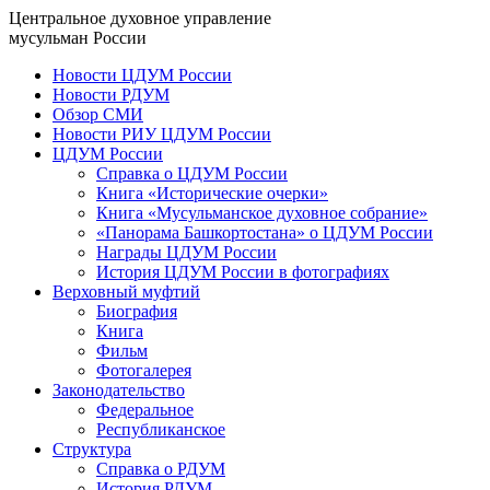
Центральное духовное управление
мусульман России
Новости ЦДУМ России
Новости РДУМ
Обзор СМИ
Новости РИУ ЦДУМ России
ЦДУМ России
Справка о ЦДУМ России
Книга «Исторические очерки»
Книга «Мусульманское духовное собрание»
«Панорама Башкортостана» о ЦДУМ России
Награды ЦДУМ России
История ЦДУМ России в фотографиях
Верховный муфтий
Биография
Книга
Фильм
Фотогалерея
Законодательство
Федеральное
Республиканское
Структура
Справка о РДУМ
История РДУМ