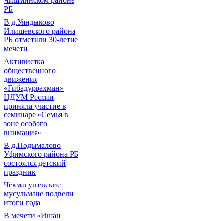
Чишминском районе
РБ
В д.Уяндыково
Илишевского района
РБ отметили 30-летие
мечети
Активистка
общественного
движения
«Гибадуррахман»
ЦДУМ России
приняла участие в
семинаре «Семья в
зоне особого
внимания»
В д.Подымалово
Уфимского района РБ
состоялся детский
праздник
Чекмагушевские
мусульмане подвели
итоги года
В мечети «Ишан