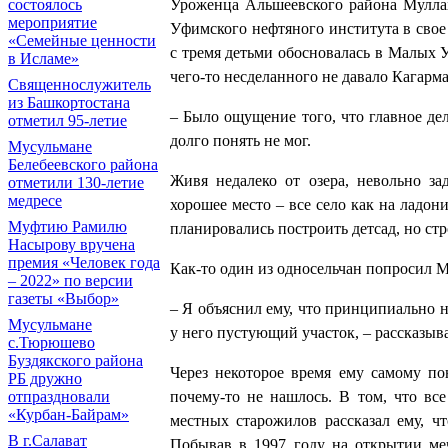
состоялось
Уроженца Альшеевского района Муллах
мероприятие
Уфимского нефтяного института в свое
«Семейные ценности
с тремя детьми обосновалась в Малых У
в Исламе»
чего-то несделанного не давало Кагарма
Священнослужитель
из Башкортостана
– Было ощущение того, что главное дел
отметил 95-летие
долго понять не мог.
Мусульмане
Белебеевского района
Живя недалеко от озера, невольно за
отметили 130-летие
медресе
хорошее место – все село как на ладон
Муфтию Рамилю
планировались построить детсад, но ст
Насырову вручена
премия «Человек года
Как-то один из односельчан попросил Му
– 2022» по версии
газеты «Выбор»
– Я объяснил ему, что принципиально н
Мусульмане
у него пустующий участок, – рассказыв
с.Тюрюшево
Буздякского района
Через некоторое время ему самому по
РБ дружно
отпраздновали
почему-то не нашлось. В том, что все
«Курбан-Байрам»
местных старожилов рассказал ему, ч
В г.Салават
Побывав в 1997 году на открытии ме