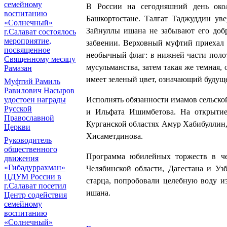
семейному
В России на сегодняшний день око
воспитанию
Башкортостане. Талгат Таджуддин уве
«Солнечный»
Зайнуллы ишана не забывают его добр
г.Салават состоялось
мероприятие,
забвении. Верховный муфтий приехал 
посвященное
необычный флаг: в нижней части поло
Священному месяцу
мусульманства, затем такая же темная,
Рамазан
имеет зеленый цвет, означающий будуще
Муфтий Рамиль
Равилович Насыров
удостоен награды
Исполнять обязанности имамов сельско
Русской
и Ильфата Ишимбетова. На открытие
Православной
Курганской областях Амур Хабибуллин,
Церкви
Хисаметдинова.
Руководитель
общественного
Программа юбилейных торжеств в чес
движения
«Гибадуррахман»
Челябинской области, Дагестана и Узб
ЦДУМ России в
старца, попробовали целебную воду и
г.Салават посетил
ишана.
Центр содействия
семейному
воспитанию
«Солнечный»