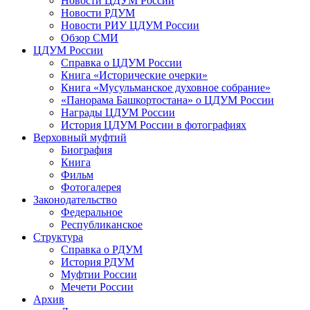
Новости ЦДУМ России
Новости РДУМ
Новости РИУ ЦДУМ России
Обзор СМИ
ЦДУМ России
Справка о ЦДУМ России
Книга «Исторические очерки»
Книга «Мусульманское духовное собрание»
«Панорама Башкортостана» о ЦДУМ России
Награды ЦДУМ России
История ЦДУМ России в фотографиях
Верховный муфтий
Биография
Книга
Фильм
Фотогалерея
Законодательство
Федеральное
Республиканское
Структура
Справка о РДУМ
История РДУМ
Муфтии России
Мечети России
Архив