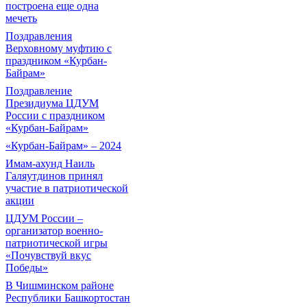
построена еще одна
мечеть
Поздравления
Верховному муфтию с
праздником «Курбан-
Байрам»
Поздравление
Президиума ЦДУМ
России с праздником
«Курбан-Байрам»
«Курбан-Байрам» – 2024
Имам-ахунд Наиль
Галяутдинов принял
участие в патриотической
акции
ЦДУМ России –
организатор военно-
патриотической игры
«Почувствуй вкус
Победы»
В Чишминском районе
Республики Башкортостан