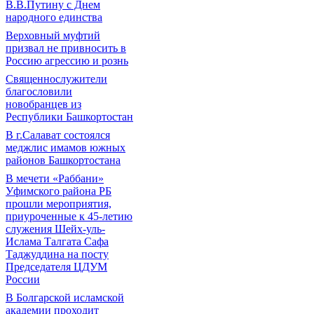
В.В.Путину с Днем
народного единства
Верховный муфтий
призвал не привносить в
Россию агрессию и рознь
Священнослужители
благословили
новобранцев из
Республики Башкортостан
В г.Салават состоялся
меджлис имамов южных
районов Башкортостана
В мечети «Раббани»
Уфимского района РБ
прошли мероприятия,
приуроченные к 45-летию
служения Шейх-уль-
Ислама Талгата Сафа
Таджуддина на посту
Председателя ЦДУМ
России
В Болгарской исламской
академии проходит