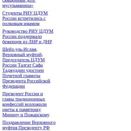
священный долг
мусульманина»
Студенты РИУ ЦДУМ
России встретились с
полковым имамом
Руководство РИУ ЦДУМ
России поддержало
беженцев из ЛНР и ДНР
Шейх-уль-Ислам,
Верховный муфтий,
Председатель ЦДУМ
России Талгат Сафа
Таджуддин удостоен
Почетной грамоты
Президента Российской
Федерации
Президент России и
главы традиционных
конфессий возложили
цветы к памятнику
Минину и Пожарскому
Поздравление Верховного
муфтия Президенту РФ