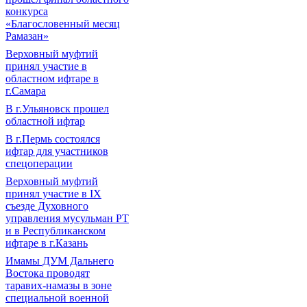
конкурса
«Благословенный месяц
Рамазан»
Верховный муфтий
принял участие в
областном ифтаре в
г.Самара
В г.Ульяновск прошел
областной ифтар
В г.Пермь состоялся
ифтар для участников
спецоперации
Верховный муфтий
принял участие в IХ
съезде Духовного
управления мусульман РТ
и в Республиканском
ифтаре в г.Казань
Имамы ДУМ Дальнего
Востока проводят
таравих-намазы в зоне
специальной военной