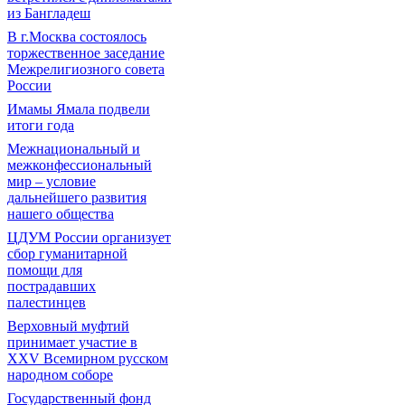
из Бангладеш
В г.Москва состоялось
торжественное заседание
Межрелигиозного совета
России
Имамы Ямала подвели
итоги года
Межнациональный и
межконфессиональный
мир – условие
дальнейшего развития
нашего общества
ЦДУМ России организует
сбор гуманитарной
помощи для
пострадавших
палестинцев
Верховный муфтий
принимает участие в
XXV Всемирном русском
народном соборе
Государственный фонд