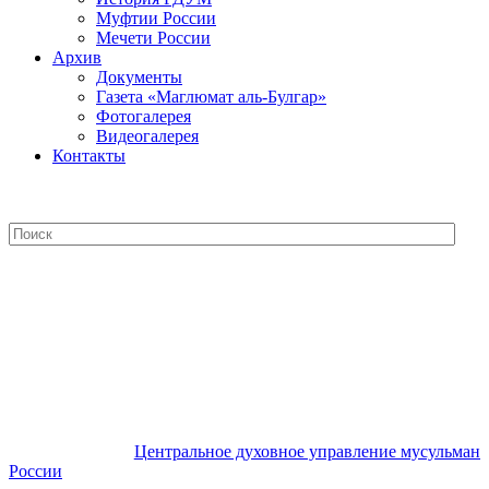
Муфтии России
Мечети России
Архив
Документы
Газета «Маглюмат аль-Булгар»
Фотогалерея
Видеогалерея
Контакты
Центральное духовное управление
мусульман России
Центральное духовное управление мусульман
России