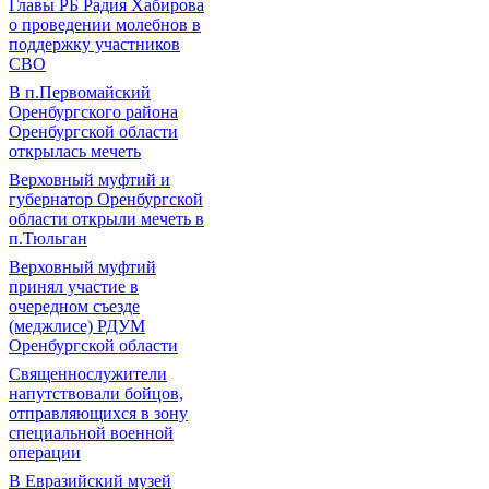
Главы РБ Радия Хабирова
о проведении молебнов в
поддержку участников
СВО
В п.Первомайский
Оренбургского района
Оренбургской области
открылась мечеть
Верховный муфтий и
губернатор Оренбургской
области открыли мечеть в
п.Тюльган
Верховный муфтий
принял участие в
очередном съезде
(меджлисе) РДУМ
Оренбургской области
Священнослужители
напутствовали бойцов,
отправляющихся в зону
специальной военной
операции
В Евразийский музей