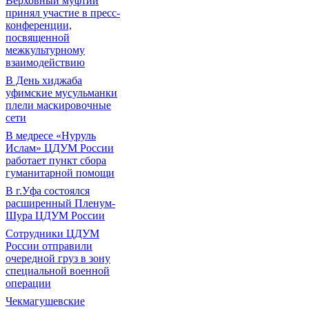
Верховный муфтий
принял участие в пресс-
конференции,
посвященной
межкультурному
взаимодействию
В День хиджаба
уфимские мусульманки
плели маскировочные
сети
В медресе «Нуруль
Ислам» ЦДУМ России
работает пункт сбора
гуманитарной помощи
В г.Уфа состоялся
расширенный Пленум-
Шура ЦДУМ России
Сотрудники ЦДУМ
России отправили
очередной груз в зону
специальной военной
операции
Чекмагушевские