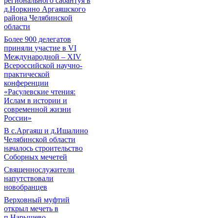
регионального сабантуя в
д.Норкино Аргаяшского
района Челябинской
области
Более 900 делегатов
приняли участие в VI
Международной – ХIV
Всероссийской научно-
практической
конференции
«Расулевские чтения:
Ислам в истории и
современной жизни
России»
В с.Аргаяш и д.Ишалино
Челябинской области
началось строительство
Соборных мечетей
Священнослужители
напутствовали
новобранцев
Верховный муфтий
открыл мечеть в
п.Нарышево