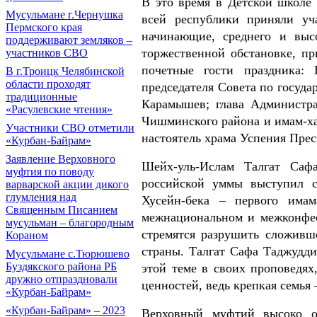
В это время в Детской школе 
Мусульмане г.Чернушка
всей республики приняли уч
Пермского края
начинающие, среднего и выс
поддерживают земляков –
торжественной обстановке, пр
участников СВО
почетные гости праздника:
В г.Троицк Челябинской
области проходят
председателя Совета по госуд
традиционные
Карамышев; глава Администр
«Расулевские чтения»
Чишминского района и имам-ха
Участники СВО отметили
настоятель храма Успения Пре
«Курбан-Байрам»
Заявление Верховного
Шейх-уль-Ислам Талгат Сафа
муфтия по поводу
российской уммы выступил с
варварской акции дикого
глумления над
Хусейн-бека – первого има
Священным Писанием
межнациональном и межконфес
мусульман – благородным
стремятся разрушить сложивше
Кораном
страны. Талгат Сафа Таджудд
Мусульмане с.Тюрюшево
Буздякского района РБ
этой теме в своих проповедях
дружно отпраздновали
ценностей, ведь крепкая семья 
«Курбан-Байрам»
«Курбан-Байрам» – 2023
Верховный муфтий высоко о