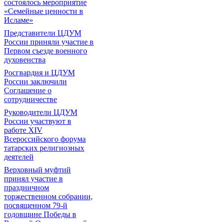
состоялось мероприятие
«Семейные ценности в
Исламе»
Представители ЦДУМ
России приняли участие в
Первом съезде военного
духовенства
Росгвардия и ЦДУМ
России заключили
Соглашение о
сотрудничестве
Руководители ЦДУМ
России участвуют в
работе XIV
Всероссийского форума
татарских религиозных
деятелей
Верховный муфтий
принял участие в
праздничном
торжественном собрании,
посвященном 79-й
годовщине Победы в