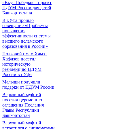
«Вкус Победы» – проект
ЦДУМ России для детей
Башкортостана
В г.Уфа прошло
совещание «Проблемы
повышения
эффективности системы
высшего исламского
образования в России»
Полковой имам Хамза
Хафизов посетил
историческую
резиденцию ЦДУМ
России в г.Уфа
Малыши получили
подарки от ЦДУМ России
Верховный муфтий
посетил церемонию
оглашения Послания
Главы Республики
Башкортостан
Верховный муфтий
встретился с дипломатами