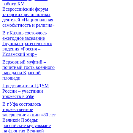
работу XV
Всероссийский форум
татарских религиозных
деятелей «Национальная
самобытность и религия»
В г.Казань состоялось
ежегодное заседание
Группы стратегического
видения «Россия –
Исламский мир»
Верховный муфтий –
почетный гость военного
парада на Красной
площади
Представители ЦДУМ
России – участники
торжеств в Уфе
В г.Уфа состоялось
торжественное
завершение акции «80 лет
Великой Победы:
российские мусульмане
на фронтах Великой