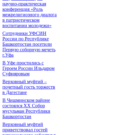
научно-практическая
конференция «Роль
межрелигиозного диалога
в патриотическом
воспитании молодежи»
Сотрудники УФСИН
России по Республике
Башкортостан посетили
Первую соборную мечеть
г.Уфа
В Уфе простились с
Героем России Ильдаром
Суфияровым
Верховный муфтий –
почетный гость торжеств
в Дагестане
В Чишминском районе
состоялся XX Собор
мусульман Республики
Башкортостан
Верховный муфтий
приветствовал гостей