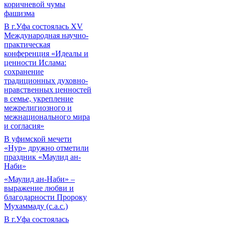
коричневой чумы
фашизма
В г.Уфа состоялась XV
Международная научно-
практическая
конференция «Идеалы и
ценности Ислама:
сохранение
традиционных духовно-
нравственных ценностей
в семье, укрепление
межрелигиозного и
межнационального мира
и согласия»
В уфимской мечети
«Нур» дружно отметили
праздник «Маулид ан-
Наби»
«Маулид ан-Наби» –
выражение любви и
благодарности Пророку
Мухаммаду (с.а.с.)
В г.Уфа состоялась