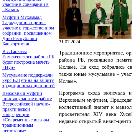
участие в совещании в
г.Казань
Муфтий Мухаммад
Таджуддинов принял
участие в торжественном
собрании, посвященном
Дню Республики
31.07.2024
Башкортостан
В с.Тарказы
Традиционное мероприятие, о
Ермекеевского района РБ
района РБ, посвящено памят
будет построена мечеть
Исламе. На сход собрались с
«Нур»
также юные мусульмане – учас
Мусульмане поддержали
курс В.Путина на защиту
Ислам».
традиционных ценностей
Программа схода включала н
Верховный муфтий
принял участие в работе
Верховным муфтием, Председ
Всероссийской научно-
коллективный зиярат к мавзо
практической
просветителя XIV века Хусе
конференции
«Современные вызовы
недавно открытый визит-центр
традиционным
ценностям»