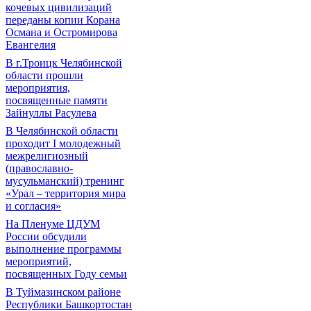
кочевых цивилизаций
переданы копии Корана
Османа и Остромирова
Евангелия
В г.Троицк Челябинской
области прошли
мероприятия,
посвященные памяти
Зайнуллы Расулева
В Челябинской области
проходит I молодежный
межрелигиозный
(православно-
мусульманский) тренинг
«Урал – территория мира
и согласия»
На Пленуме ЦДУМ
России обсудили
выполнение программы
мероприятий,
посвященных Году семьи
В Туймазинском районе
Республики Башкортостан