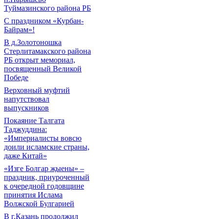
Туймазинского района РБ
С праздником «Курбан-
Байрам»!
В д.Золотоношка
Стерлитамакского района
РБ открыт мемориал,
посвященный Великой
Победе
Верховный муфтий
напутствовал
выпускников
Покаяние Талгата
Таджуддина:
«Империалисты вовсю
доили исламские страны,
даже Китай»
«Изге Болгар җыены» –
праздник, приуроченный
к очередной годовщине
принятия Ислама
Волжской Булгарией
В г.Казань продолжил