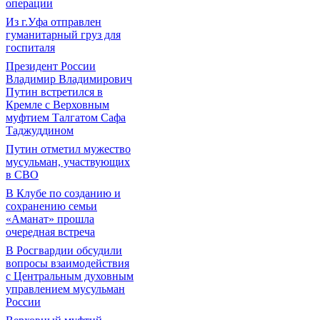
операции
Из г.Уфа отправлен
гуманитарный груз для
госпиталя
Президент России
Владимир Владимирович
Путин встретился в
Кремле с Верховным
муфтием Талгатом Сафа
Таджуддином
Путин отметил мужество
мусульман, участвующих
в СВО
В Клубе по созданию и
сохранению семьи
«Аманат» прошла
очередная встреча
В Росгвардии обсудили
вопросы взаимодействия
с Центральным духовным
управлением мусульман
России