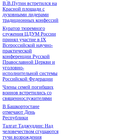
В.В.Путин встретился на
Красной площади с
духовными лидерами
традиционных конфессий
Куратор тюремного
служения ЦДУМ России
принял участие в IX
Всероссийской научно-
практической
конференции Русской
Православной Церкви и
уголовно-
исполнительной системы
Российской Федерации
Члены семей погибших
воинов встретились со
священнослужителями
В Башкортостане
отмечают День
Республики
Талгат Таджуддин: Над
человечеством сгущаются
тучи возрождения