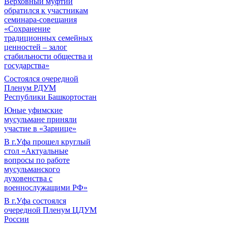
Верховный муфтий
обратился к участникам
семинара-совещания
«Сохранение
традиционных семейных
ценностей – залог
стабильности общества и
государства»
Состоялся очередной
Пленум РДУМ
Республики Башкортостан
Юные уфимские
мусульмане приняли
участие в «Зарнице»
В г.Уфа прошел круглый
стол «Актуальные
вопросы по работе
мусульманского
духовенства с
военнослужащими РФ»
В г.Уфа состоялся
очередной Пленум ЦДУМ
России