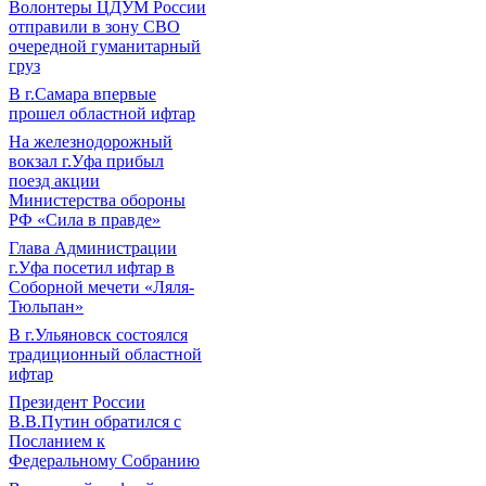
Волонтеры ЦДУМ России
отправили в зону СВО
очередной гуманитарный
груз
В г.Самара впервые
прошел областной ифтар
На железнодорожный
вокзал г.Уфа прибыл
поезд акции
Министерства обороны
РФ «Сила в правде»
Глава Администрации
г.Уфа посетил ифтар в
Соборной мечети «Ляля-
Тюльпан»
В г.Ульяновск состоялся
традиционный областной
ифтар
Президент России
В.В.Путин обратился с
Посланием к
Федеральному Собранию