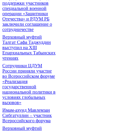
поддержки участников
специальной военной
операции «Защитники
Отечества» и РДУМ РБ
заключили соглашение о
сотрудничестве
Верховный муфтий
Талгат Сафа Таджуддин
выступил на ХIII
Епархиальных Табынских
чтениях
Сотрудники ЦДУМ
России приняли участие
во Всероссийском форуме
«Реализация
государственной
национальной политики в
условиях глобальных
вызовов»
Имам-ахунд Мавлемзан
Сибгатуллин – участник
Всероссийского форума
Верховный муфтий