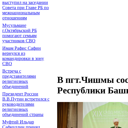
выступил на заседании
Совета при Главе РБ по
межнациональным
отношениям
Мусульмане
г.Октябрьский РБ
помогают семьям
участников СВО
Имам Рафис Сафин
вернулся из
командировки в зону
СВО
Встреча с
представителями
В пгт.Чишмы сос
религиозных
объединений
Республики Баш
Президент России
В.В.Путин встретился с
руководителями
религиозных
объединений страны
Муфтий Ильдар
Сафиуллин принял