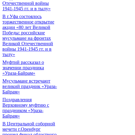
Отечественной войны
1941-1945 гг. и в тылу»
В г.Уфа состоялось
торжественное открытие
акции «80 лет Великой
Победы: российские
мусульмане на фронтах
Великой Отечественной
войны 1941-1945 гг. и в
тылу»
Муфтий рассказал о
значении праздника
«Ураза-Байрам»
Мусульмане встречают
великий праздник «Ураза-
Байрам»
Поздравления
Верховному муфтию с
праздником «Ураза-
Байрам»
В Центральной соборной
мечети г.Оренбург
прошел финал областного