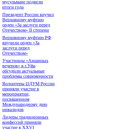
мусульмане подвели
итоги года
Президент России вручил
Верховному муфтию
орден «За заслуги перед
Отечеством» II степени
Верховному муфтию РФ
вручили орден «За
заслуги перед
Отечеством»
Участницы «Аишиных
вечеров» в г.Уфа
обсудили актуальные
проблемы современности
Волонтеры ЦДУМ России
приняли участие в
мероприятии,
посвященном
Международному дню
инвалидов
Лидеры традиционных
конфессий приняли
участие в XXVI