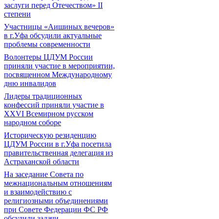
заслуги перед Отечеством» II
степени
Участницы «Аишиных вечеров»
в г.Уфа обсудили актуальные
проблемы современности
Волонтеры ЦДУМ России
приняли участие в мероприятии,
посвященном Международному
дню инвалидов
Лидеры традиционных
конфессий приняли участие в
XXVI Всемирном русском
народном соборе
Историческую резиденцию
ЦДУМ России в г.Уфа посетила
правительственная делегация из
Астраханской области
На заседание Совета по
межнациональным отношениям
и взаимодействию с
религиозными объединениями
при Совете Федерации ФС РФ
обсудили задачи