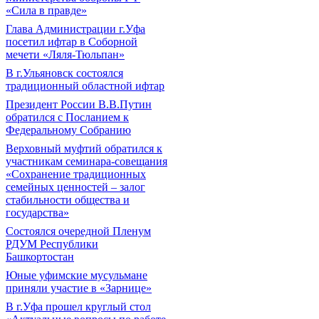
«Сила в правде»
Глава Администрации г.Уфа
посетил ифтар в Соборной
мечети «Ляля-Тюльпан»
В г.Ульяновск состоялся
традиционный областной ифтар
Президент России В.В.Путин
обратился с Посланием к
Федеральному Собранию
Верховный муфтий обратился к
участникам семинара-совещания
«Сохранение традиционных
семейных ценностей – залог
стабильности общества и
государства»
Состоялся очередной Пленум
РДУМ Республики
Башкортостан
Юные уфимские мусульмане
приняли участие в «Зарнице»
В г.Уфа прошел круглый стол