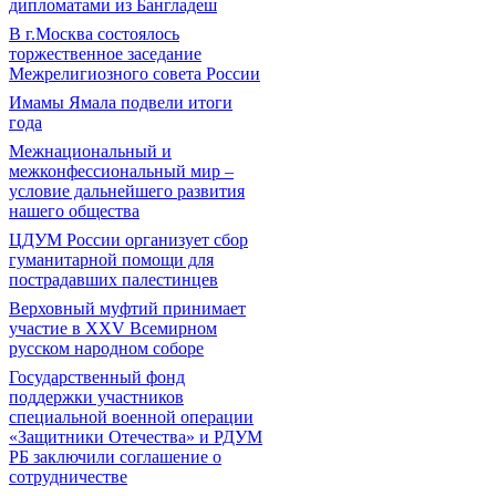
дипломатами из Бангладеш
В г.Москва состоялось
торжественное заседание
Межрелигиозного совета России
Имамы Ямала подвели итоги
года
Межнациональный и
межконфессиональный мир –
условие дальнейшего развития
нашего общества
ЦДУМ России организует сбор
гуманитарной помощи для
пострадавших палестинцев
Верховный муфтий принимает
участие в XXV Всемирном
русском народном соборе
Государственный фонд
поддержки участников
специальной военной операции
«Защитники Отечества» и РДУМ
РБ заключили соглашение о
сотрудничестве