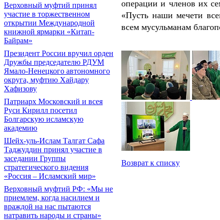
операции и членов их се
Верховный муфтий принял
участие в торжественном
«Пусть наши мечети все
открытии Международной
всем мусульманам благоп
книжной ярмарки «Китап-
Байрам»
Президент России вручил орден
Дружбы председателю РДУМ
Ямало-Ненецкого автономного
округа, муфтию Хайдару
Хафизову
Патриарх Московский и всея
Руси Кирилл посетил
Болгарскую исламскую
академию
Шейх-уль-Ислам Талгат Сафа
Таджуддин принял участие в
заседании Группы
Возврат к списку
стратегического видения
«Россия – Исламский мир»
Верховный муфтий РФ: «Мы не
приемлем, когда насилием и
враждой на нас пытаются
натравить народы и страны»