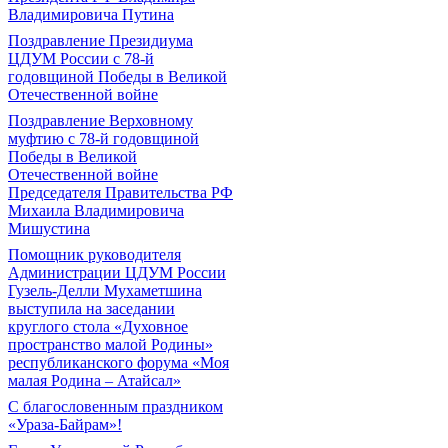
Владимировича Путина
Поздравление Президиума
ЦДУМ России с 78-й
годовщиной Победы в Великой
Отечественной войне
Поздравление Верховному
муфтию с 78-й годовщиной
Победы в Великой
Отечественной войне
Председателя Правительства РФ
Михаила Владимировича
Мишустина
Помощник руководителя
Администрации ЦДУМ России
Гузель-Делли Мухаметшина
выступила на заседании
круглого стола «Духовное
пространство малой Родины»
республиканского форума «Моя
малая Родина – Атайсал»
С благословенным праздником
«Ураза-Байрам»!