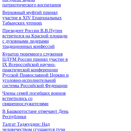
патриотического воспитания
Верховный муфтий принял
участие в ХIV Епархиальных
Табынских чтениях
Президент России В.В.Путин
встретился на Красной площади
с духовными лидерами
традиционных конфессий
Куратор тюремного служения
ЦДУМ России принял участие в
IX Всероссийской научно-
практической конференции
Русской Православной Церкви и
уголовно-исполнительной
системы Российской Федерации
Члены семей погибших воинов
встретились со
священнослужителями
В Башкортостане отмечают День
Республики
Талгат Таджуддин: Над
человечеством сгущаются тучи