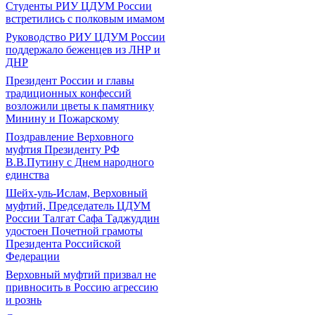
Студенты РИУ ЦДУМ России
встретились с полковым имамом
Руководство РИУ ЦДУМ России
поддержало беженцев из ЛНР и
ДНР
Президент России и главы
традиционных конфессий
возложили цветы к памятнику
Минину и Пожарскому
Поздравление Верховного
муфтия Президенту РФ
В.В.Путину с Днем народного
единства
Шейх-уль-Ислам, Верховный
муфтий, Председатель ЦДУМ
России Талгат Сафа Таджуддин
удостоен Почетной грамоты
Президента Российской
Федерации
Верховный муфтий призвал не
привносить в Россию агрессию
и рознь