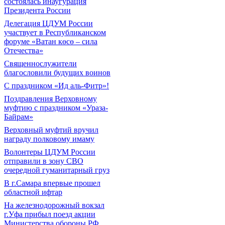
состоялась инаугурация
Президента России
Делегация ЦДУМ России
участвует в Республиканском
форуме «Ватан көсө – сила
Отечества»
Священнослужители
благословили будущих воинов
С праздником «Ид аль-Фитр»!
Поздравления Верховному
муфтию с праздником «Ураза-
Байрам»
Верховный муфтий вручил
награду полковому имаму
Волонтеры ЦДУМ России
отправили в зону СВО
очередной гуманитарный груз
В г.Самара впервые прошел
областной ифтар
На железнодорожный вокзал
г.Уфа прибыл поезд акции
Министерства обороны РФ