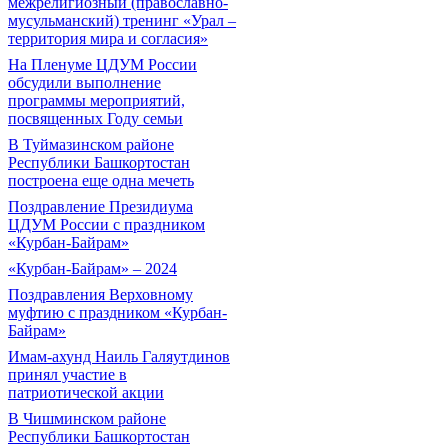
межрелигиозный (православно-
мусульманский) тренинг «Урал –
территория мира и согласия»
На Пленуме ЦДУМ России
обсудили выполнение
программы мероприятий,
посвященных Году семьи
В Туймазинском районе
Республики Башкортостан
построена еще одна мечеть
Поздравление Президиума
ЦДУМ России с праздником
«Курбан-Байрам»
«Курбан-Байрам» – 2024
Поздравления Верховному
муфтию с праздником «Курбан-
Байрам»
Имам-ахунд Наиль Галяутдинов
принял участие в
патриотической акции
В Чишминском районе
Республики Башкортостан