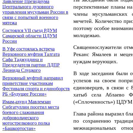
Заявление Президиума
перспективные планы на
Центрального духовного
управления мусульман России в
члены мусульманских 
связи с попыткой военного
мечетей. Количество при
мятежа
поэтому особое внимание
Состоялся VII съезд РДУМ
молодежью.
Самарской области ЦДУМ
России
Священнослужители отме
В Уфе состоялась встреча
Реканс Ямалеев и меце
Верховного муфтия Талгата
Сафа Таджуддина и
нуждам верующих.
Председателя партии ЛДПР
Леонида Слуцкого
В ходе заседания были 
Верховный муфтий направил
успехов на своем попр
приветствие участникам
единоверцев, в связи с
Фестиваля спорта и единоборств
РБ «Будущее России»
хатыб села Аблаево Ф
(«Сплоченность») ЦДУМ 
Имам-ахунд Мавлемзан
Сибгатуллин посетил места
боевого слаживания
Глава района выразил бл
добровольческого
по сохранению традиц
мотострелкового полка
межнациональных отно
«Башкортостан»