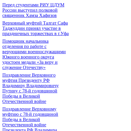
Перед студентами РИУ ЦДУМ
России выступил полковой
священник Хамза Хафизов
Верховный муфтий Талгат Сафа
Таджуддин принял участие в
праздничных торжествах в г.Уфа
Помощник начальника
отделения по работе с
верующими военнослужащими
Южного военного округа
удостоен медали «За веру и
служение Отечеству»
Поздравление Верховного
муфтия Президенту РФ
Владимиру Владимировичу
Путину с 78-й годовщиной
Победы в Великой
Отечественной войне
Поздравление Верховному
муфтию с 78-й годовщиной
Победы в Великой
Отечественной войне
Президента РФ Владимира