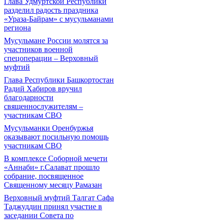
Глава Удмуртской Республики
разделил радость праздника
«Ураза-Байрам» с мусульманами
региона
Мусульмане России молятся за
участников военной
спецоперации – Верховный
муфтий
Глава Республики Башкортостан
Радий Хабиров вручил
благодарности
священнослужителям –
участникам СВО
Мусульманки Оренбуржья
оказывают посильную помощь
участникам СВО
В комплексе Соборной мечети
«Аннаби» г.Салават прошло
собрание, посвященное
Священному месяцу Рамазан
Верховный муфтий Талгат Сафа
Таджуддин принял участие в
заседании Совета по