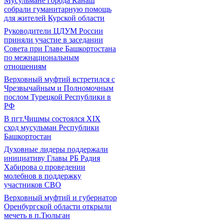
Мусульмане города Канаш
собрали гуманитарную помощь
для жителей Курской области
Руководители ЦДУМ России
приняли участие в заседании
Совета при Главе Башкортостана
по межнациональным
отношениям
Верховный муфтий встретился с
Чрезвычайным и Полномочным
послом Турецкой Республики в
РФ
В пгт.Чишмы состоялся XIX
сход мусульман Республики
Башкортостан
Духовные лидеры поддержали
инициативу Главы РБ Радия
Хабирова о проведении
молебнов в поддержку
участников СВО
Верховный муфтий и губернатор
Оренбургской области открыли
мечеть в п.Тюльган