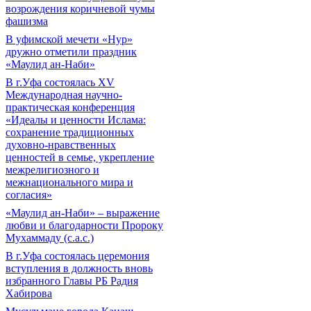
возрождения коричневой чумы
фашизма
В уфимской мечети «Нур»
дружно отметили праздник
«Маулид ан-Наби»
В г.Уфа состоялась XV
Международная научно-
практическая конференция
«Идеалы и ценности Ислама:
сохранение традиционных
духовно-нравственных
ценностей в семье, укрепление
межрелигиозного и
межнационального мира и
согласия»
«Маулид ан-Наби» – выражение
любви и благодарности Пророку
Мухаммаду (с.а.с.)
В г.Уфа состоялась церемония
вступления в должность вновь
избранного Главы РБ Радия
Хабирова