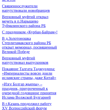
Священнослужители
напутствовали новобранцев
Верховный муфтий открыл
мечеть в п.Нарышево
Туймазинского района РБ
С праздником «Курбан-Байрам»!
В д.Золотоношка
Стерлитамакского района РБ
открыт мемориал, посвященный
Великой Победе
Верховный муфтий
напутствовал выпускников
Покаяние Талгата Таджуддина:
«Империалисты вовсю доили
исламские страны, даже Китай»
«Изге Болгар җыены» –
праздник, приуроченный к
очередной годовщине принятия
Ислама Волжской Булгарией
В г.Казань продолжил работу
XV Всероссийский форум