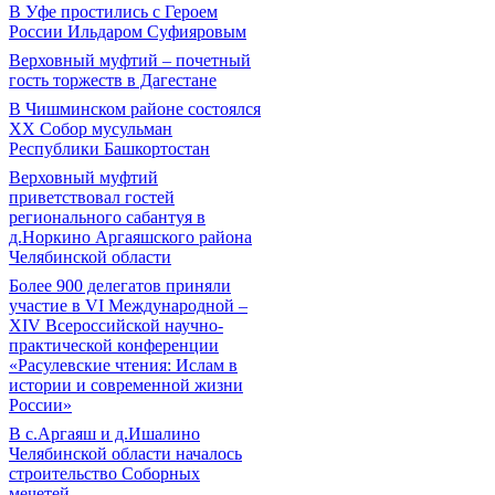
В Уфе простились с Героем
России Ильдаром Суфияровым
Верховный муфтий – почетный
гость торжеств в Дагестане
В Чишминском районе состоялся
XX Собор мусульман
Республики Башкортостан
Верховный муфтий
приветствовал гостей
регионального сабантуя в
д.Норкино Аргаяшского района
Челябинской области
Более 900 делегатов приняли
участие в VI Международной –
ХIV Всероссийской научно-
практической конференции
«Расулевские чтения: Ислам в
истории и современной жизни
России»
В с.Аргаяш и д.Ишалино
Челябинской области началось
строительство Соборных
мечетей