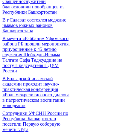
Священнослужители
благословили новобранцев из
Республики Башкортостан
В г.Салават состоялся меджлис
имамов южных районов
Башкортостана
В мечети «Раббани» Уфимского
района РБ прошли мероприятия,
приуроченные к 45-летию
служения Шейх-уль-Ислама
Талгата Сафа Таджуддина на
посту Председателя ЦДУМ
России
В Болгарской исламской
академии проходит научно-
практическая конференция
«Роль межрелигиозного диалога
в патриотическом воспитании
молодежи»
Сотрудники УФСИН России по
Республике Башкортостан
посетили Первую соборную
мечеть г.Уфа