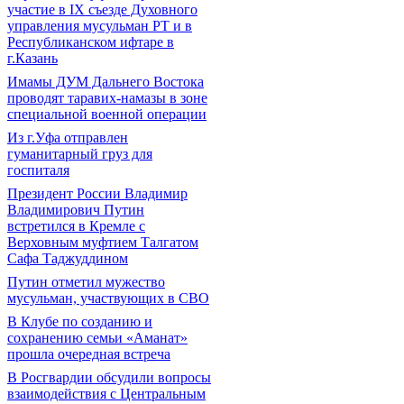
участие в IХ съезде Духовного
управления мусульман РТ и в
Республиканском ифтаре в
г.Казань
Имамы ДУМ Дальнего Востока
проводят таравих-намазы в зоне
специальной военной операции
Из г.Уфа отправлен
гуманитарный груз для
госпиталя
Президент России Владимир
Владимирович Путин
встретился в Кремле с
Верховным муфтием Талгатом
Сафа Таджуддином
Путин отметил мужество
мусульман, участвующих в СВО
В Клубе по созданию и
сохранению семьи «Аманат»
прошла очередная встреча
В Росгвардии обсудили вопросы
взаимодействия с Центральным