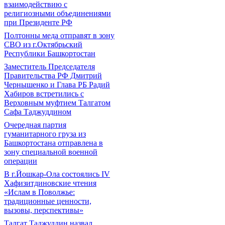
взаимодействию с
религиозными объединениями
при Президенте РФ
Полтонны меда отправят в зону
СВО из г.Октябрьский
Республики Башкортостан
Заместитель Председателя
Правительства РФ Дмитрий
Чернышенко и Глава РБ Радий
Хабиров встретились с
Верховным муфтием Талгатом
Сафа Таджуддином
Очередная партия
гуманитарного груза из
Башкортостана отправлена в
зону специальной военной
операции
В г.Йошкар-Ола состоялись IV
Хафизитдиновские чтения
«Ислам в Поволжье:
традиционные ценности,
вызовы, перспективы»
Талгат Таджуддин назвал