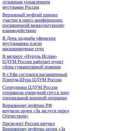
духовным управлением
мусульман России
Верховный муфтий принял
участие в пресс-конференции,
посвященной межкультурному
взаимодействию
В День хиджаба уфимские
мусульманки плели
маскировочные сети
В медресе «Нуруль Ислам»
ЦДУМ России работает пункт
сбора гуманитарной помощи
В г.Уфа состоялся расширенный
Пленум-Шура ЦДУМ России
Сотрудники ЦДУМ России
отправили очередной груз в зону
специальной военной операции
Верховному муфтию РФ
вручили орден «За заслуги перед
Отечеством»
Президент России вручил
Верховному муфтию орден «За