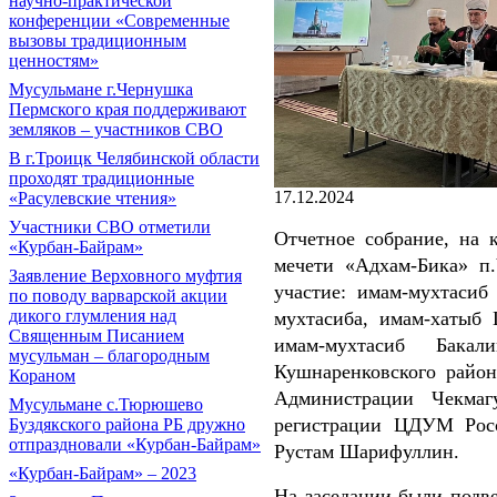
научно-практической
конференции «Современные
вызовы традиционным
ценностям»
Мусульмане г.Чернушка
Пермского края поддерживают
земляков – участников СВО
В г.Троицк Челябинской области
проходят традиционные
17.12.2024
«Расулевские чтения»
Участники СВО отметили
Отчетное собрание, на 
«Курбан-Байрам»
мечети «Адхам-Бика» п
Заявление Верховного муфтия
участие: имам-мухтасиб
по поводу варварской акции
дикого глумления над
мухтасиба, имам-хатыб
Священным Писанием
имам-мухтасиб Бакал
мусульман – благородным
Кушнаренковского район
Кораном
Администрации Чекмаг
Мусульмане с.Тюрюшево
регистрации ЦДУМ Рос
Буздякского района РБ дружно
отпраздновали «Курбан-Байрам»
Рустам Шарифуллин.
«Курбан-Байрам» – 2023
На заседании были подв