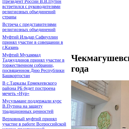
Президент России В.В.Путин
встретился с руководителями
религиозных объединений
страны
Встреча с представителями
религиозных объединений
Муфтий Ильдар Сафиуллин
принял участие в совещании в
г.Казань
Муфтий Мухаммад
Чекмагушевск
Таджуддинов принял участие в
торжественном собрании,
года
посвященном Дню Республики
Башкортостан
В с.Тарказы Ермекеевского
района РБ будет построена
мечеть «Нур»
Мусульмане поддержали курс
В.Путина на защиту
традиционных ценностей
Верховный муфтий принял
участие в работе Всероссийской