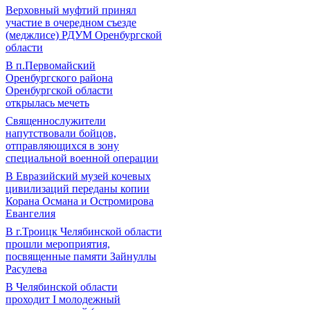
Верховный муфтий принял
участие в очередном съезде
(меджлисе) РДУМ Оренбургской
области
В п.Первомайский
Оренбургского района
Оренбургской области
открылась мечеть
Священнослужители
напутствовали бойцов,
отправляющихся в зону
специальной военной операции
В Евразийский музей кочевых
цивилизаций переданы копии
Корана Османа и Остромирова
Евангелия
В г.Троицк Челябинской области
прошли мероприятия,
посвященные памяти Зайнуллы
Расулева
В Челябинской области
проходит I молодежный