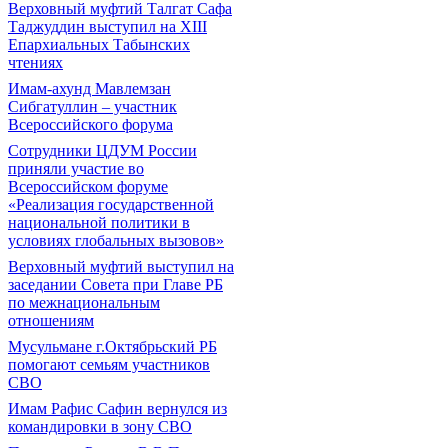
Верховный муфтий Талгат Сафа
Таджуддин выступил на ХIII
Епархиальных Табынских
чтениях
Имам-ахунд Мавлемзан
Сибгатуллин – участник
Всероссийского форума
Сотрудники ЦДУМ России
приняли участие во
Всероссийском форуме
«Реализация государственной
национальной политики в
условиях глобальных вызовов»
Верховный муфтий выступил на
заседании Совета при Главе РБ
по межнациональным
отношениям
Мусульмане г.Октябрьский РБ
помогают семьям участников
СВО
Имам Рафис Сафин вернулся из
командировки в зону СВО