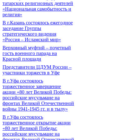
татарских религиозных деятелей
«Национальная самобытность и
религия»
В г.Казань состоялось ежегодное
заседание Группы
стратегического видения
«Россия – Исламский мир»
Верховный муфтий – почетный
гость военного парада на
Красной площади
Представители ЦДУМ России –
участники торжеств в Уфе
В г.Уфа состоялось
торжественное завершение
акции «80 лет Великой Победы:
российские мусульмане на
фронтах Великой Отечественной
войны 1941-1945 гг. и в тылу»
В г.Уфа состоялось
торжественное открытие акции
«80 лет Великой Победы:
российские мусульмане на
фронтах Великой Отечественной