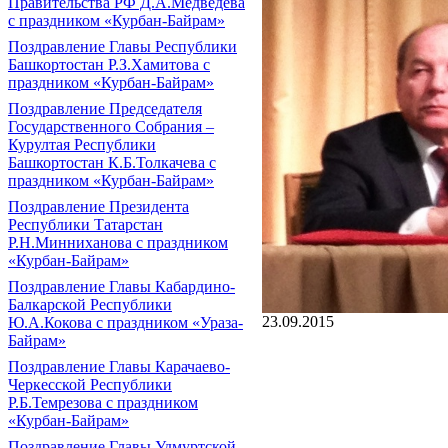
Правительства РФ Д.А.Медведева
с праздником «Курбан-Байрам»
Поздравление Главы Республики
Башкортостан Р.З.Хамитова с
праздником «Курбан-Байрам»
Поздравление Председателя
Государственного Собрания –
Курултая Республики
Башкортостан К.Б.Толкачева с
праздником «Курбан-Байрам»
Поздравление Президента
Республики Татарстан
Р.Н.Минниханова с праздником
«Курбан-Байрам»
Поздравление Главы Кабардино-
Балкарской Республики
23.09.2015
Ю.А.Кокова с праздником «Ураза-
Байрам»
Поздравление Главы Карачаево-
Черкесской Республики
Р.Б.Темрезова с праздником
«Курбан-Байрам»
Поздравление Главы Удмуртской