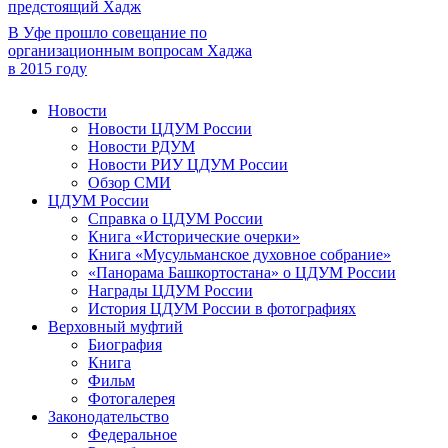
предстоящий Хадж
В Уфе прошло совещание по
организационным вопросам Хаджа
в 2015 году
Новости
Новости ЦДУМ России
Новости РДУМ
Новости РИУ ЦДУМ России
Обзор СМИ
ЦДУМ России
Справка о ЦДУМ России
Книга «Исторические очерки»
Книга «Мусульманское духовное собрание»
«Панорама Башкортостана» о ЦДУМ России
Награды ЦДУМ России
История ЦДУМ России в фотографиях
Верховный муфтий
Биография
Книга
Фильм
Фотогалерея
Законодательство
Федеральное