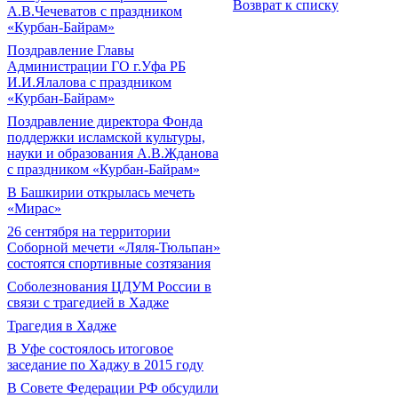
Возврат к списку
А.В.Чечеватов с праздником
«Курбан-Байрам»
Поздравление Главы
Администрации ГО г.Уфа РБ
И.И.Ялалова с праздником
«Курбан-Байрам»
Поздравление директора Фонда
поддержки исламской культуры,
науки и образования А.В.Жданова
с праздником «Курбан-Байрам»
В Башкирии открылась мечеть
«Мирас»
26 сентября на территории
Соборной мечети «Ляля-Тюльпан»
состоятся спортивные созтязания
Соболезнования ЦДУМ России в
связи с трагедией в Хадже
Трагедия в Хадже
В Уфе состоялось итоговое
заседание по Хаджу в 2015 году
В Совете Федерации РФ обсудили