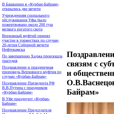
В Башкирии в «Курбан-Байрам»
открылись две мечети
Учреждениям социального
обслуживания Уфы было
пожертвовано около 200 туш
мелкого рогатого скота
Верховный муфтий принял
участие в торжествах по случаю
20-летия Соборной мечети
Нефтекамска
Поздравлени
По завершению Хаджа произошла
трагедия
связям с су
Поздравление и праздничная
и обществе
проповедь Верховного муфтия по
случаю «Курбан-Байрам»
О.В.Васнецо
Поздравление Президента РФ
В.В.Путина с праздником
Байрам»
«Курбан-Байрам»
В Уфе празднуют «Курбан-
Байрам»
Поздравление Председателя