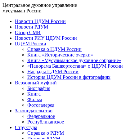
Центральное духовное управление
мусульман России
Новости ЦДУМ России
Новости РДУМ
Обзор СМИ
Новости РИУ ЦДУМ России
ЦДУМ России
Справка о ЦДУМ России
Книга «Исторические очерки»
Книга «Мусульманское духовное собрание»
«Панорама Башкортостана» о ЦДУМ России
Награды ЦДУМ России
История ЦДУМ России в фотографиях
Верховный муфтий
Биография
Книга
Фильм
Фотогалерея
Законодательство
Федеральное
Республиканское
Структура
Справка о РДУМ
История РДУМ