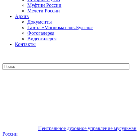
Муфтии России
Мечети России
Архив
Документы
Газета «Маглюмат аль-Булгар»
Фотогалерея
Видеогалерея
Контакты
Центральное духовное управление
мусульман России
Центральное духовное управление мусульман
России