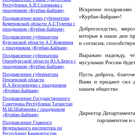
Республики А.В.Соловьева с
Искренне поздравляю 
праздником «Курбан-Байрам»
«Курбан-Байрам»!
Поздравление врио губернатора
Кемеровской области А.Г.Тулеева с
Добрососедство, миро
праздником «Курбан-Байрам»
которые в наши дни пр
Поздравление губернатора
Курганской области А.Г.Кокорина
и согласия, способств
с праздником «Курбан-Байрам»
Выражаю надежду, чт
Поздравление губернатора
Оренбургской области Ю.А.Берга с
мусульман России буде
праздником «Курбан-Байрам»
Пусть доброта, благоч
Поздравление губернатора
Пензенской области
Вами и придают сил д
И.А.Белозерцева с праздником
нашем обществе.
«Курбан-Байрам»
Поздравление Государственного
Советника Республики Татарстан
М.Ш.Шаймиева с праздником
Директор Департ
«Курбан-Байрам»
парламентом и обще
Поздравление Главного
федерального инспектора по
Республике Башкортостан