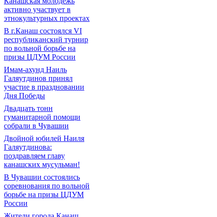
Канашская молодежь
активно участвует в
этнокультурных проектах
В г.Канаш состоялся VI
республиканский турнир
по вольной борьбе на
призы ЦДУМ России
Имам-ахунд Наиль
Галяутдинов принял
участие в праздновании
Дня Победы
Двадцать тонн
гуманитарной помощи
собрали в Чувашии
Двойной юбилей Наиля
Галяутдинова:
поздравляем главу
канашских мусульман!
В Чувашии состоялись
соревнования по вольной
борьбе на призы ЦДУМ
России
Жители города Канаш