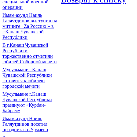
специальной военной
операции
Имам-ахунд Наиль
Галяутдинов выступил на
митинге «Zа Россию!» в
г.Канаш Чувашской
Республики
В г.Канаш Чувашской
Республики
торжественно отметили
юбилей Соборной мечети
Мусульмане г.Канаш
Чувашской Республики
готовятся к юбилею
городской мечети
Мусульмане г.Канаш
Чувашской Республики
празднуют «Курбан-
Байрам»
Имам-ахунд Наиль
Галяутдинов посетил
праздник в с.Урмаево