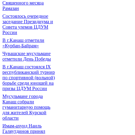
Священного месяца
Рамазан
Состоялось очередное
заседание Президиума и
Совета улемов ЦДУМ
России
В г.Канаш отметили
«Курбан-Байрам»
Чувашские мусульмане
отметили День Победы
В г.Канаш состоялся IX
республиканский турнир
по спортивной (вольной)
борьбе среди юношей на
призы ЦДУМ России
Мусульмане города
Канаш собрали
гуманитарную помощь
для жителей Курской
области
Имам-ахунд Наиль
Галяутдинов принял