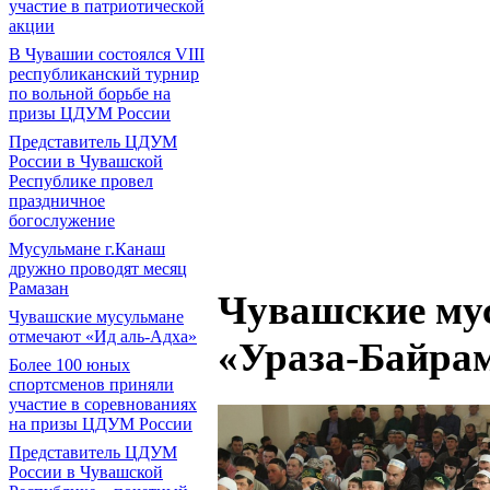
участие в патриотической
акции
В Чувашии состоялся VIII
республиканский турнир
по вольной борьбе на
призы ЦДУМ России
Представитель ЦДУМ
России в Чувашской
Республике провел
праздничное
богослужение
Мусульмане г.Канаш
дружно проводят месяц
Рамазан
Чувашские му
Чувашские мусульмане
отмечают «Ид аль-Адха»
«Ураза-Байра
Более 100 юных
спортсменов приняли
участие в соревнованиях
на призы ЦДУМ России
Представитель ЦДУМ
России в Чувашской