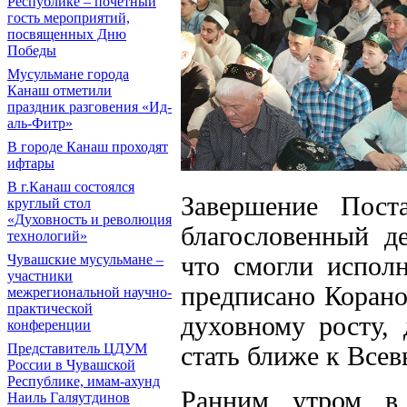
Республике – почетный
гость мероприятий,
посвященных Дню
Победы
Мусульмане города
Канаш отметили
праздник разговения «Ид-
аль-Фитр»
В городе Канаш проходят
ифтары
В г.Канаш состоялся
Завершение Пос
круглый стол
«Духовность и революция
благословенный д
технологий»
что смогли исполн
Чувашские мусульмане –
участники
предписано Корано
межрегиональной научно-
практической
духовному росту, 
конференции
Представитель ЦДУМ
стать ближе к Все
России в Чувашской
Республике, имам-ахунд
Ранним утром в 
Наиль Галяутдинов