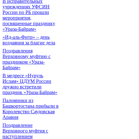
В исправительных
учреждениях УФСИН
России по РБ прошли
мероприятия,
посвященные празднику
«Ураза-Байрам»
«Ид-аль-Фитр» – день
воздаяния за благие дела
Поздравления
Верховному муфтию с
праздником «Ураза-
Байрам»
В медресе «Нуруль
Ислам» ЦДУМ России
дружно встретили
праздник «Ураза-Байрам»
Паломники из
Башкортостана прибыли в
Королевство Саудовская
Аравия
Поздравление
Верховного муфтия с
наступлением