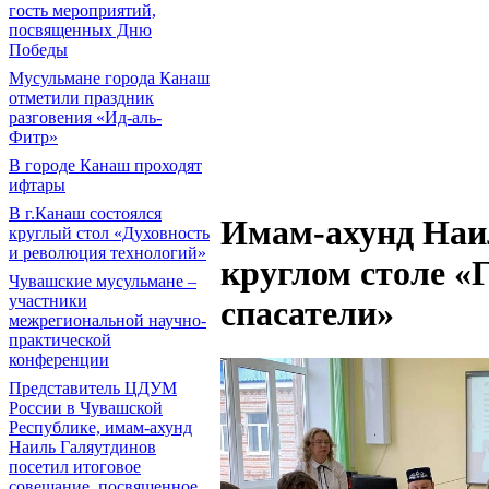
гость мероприятий,
посвященных Дню
Победы
Мусульмане города Канаш
отметили праздник
разговения «Ид-аль-
Фитр»
В городе Канаш проходят
ифтары
В г.Канаш состоялся
Имам-ахунд Наил
круглый стол «Духовность
и революция технологий»
круглом столе «
Чувашские мусульмане –
участники
спасатели»
межрегиональной научно-
практической
конференции
Представитель ЦДУМ
России в Чувашской
Республике, имам-ахунд
Наиль Галяутдинов
посетил итоговое
совещание, посвященное