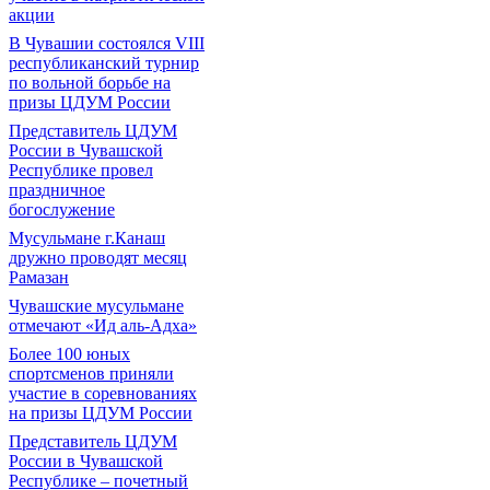
акции
В Чувашии состоялся VIII
республиканский турнир
по вольной борьбе на
призы ЦДУМ России
Представитель ЦДУМ
России в Чувашской
Республике провел
праздничное
богослужение
Мусульмане г.Канаш
дружно проводят месяц
Рамазан
Чувашские мусульмане
отмечают «Ид аль-Адха»
Более 100 юных
спортсменов приняли
участие в соревнованиях
на призы ЦДУМ России
Представитель ЦДУМ
России в Чувашской
Республике – почетный