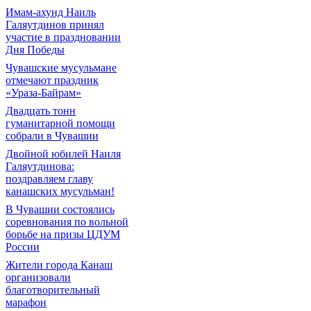
Имам-ахунд Наиль
Галяутдинов принял
участие в праздновании
Дня Победы
Чувашские мусульмане
отмечают праздник
«Ураза-Байрам»
Двадцать тонн
гуманитарной помощи
собрали в Чувашии
Двойной юбилей Наиля
Галяутдинова:
поздравляем главу
канашских мусульман!
В Чувашии состоялись
соревнования по вольной
борьбе на призы ЦДУМ
России
Жители города Канаш
организовали
благотворительный
марафон