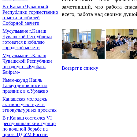
заметивший, что работа спас
В г.Канаш Чувашской
Республики торжественно
всего, работа над своими душо
отметили юбилей
Соборной мечети
Мусульмане г.Канаш
Чувашской Республики
готовятся к юбилею
городской мечети
Мусульмане г.Канаш
Чувашской Республики
празднуют «Курбан-
Возврат к списку
Байрам»
Имам-ахунд Наиль
Галяутдинов посетил
праздник в с.Урмаево
Канашская молодежь
активно участвует в
этнокультурных проектах
В г.Канаш состоялся VI
республиканский турнир
по вольной борьбе на
призы ЦДУМ России