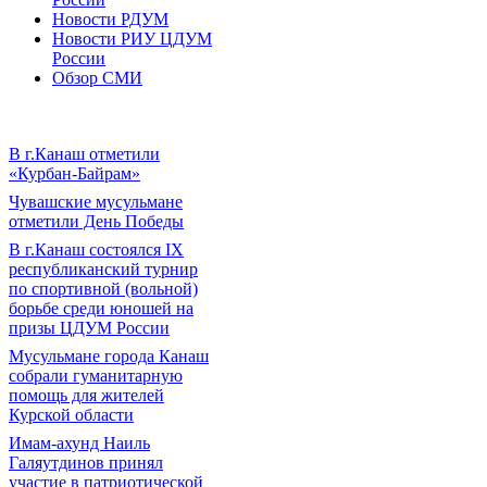
Новости РДУМ
Новости РИУ ЦДУМ
России
Обзор СМИ
В г.Канаш отметили
«Курбан-Байрам»
Чувашские мусульмане
отметили День Победы
В г.Канаш состоялся IX
республиканский турнир
по спортивной (вольной)
борьбе среди юношей на
призы ЦДУМ России
Мусульмане города Канаш
собрали гуманитарную
помощь для жителей
Курской области
Имам-ахунд Наиль
Галяутдинов принял
участие в патриотической