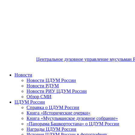
Центральное духовное управление мусульман 
Новости
Новости ЦДУМ России
Новости РДУМ
Новости РИУ ЦДУМ России
Обзор СМИ
ЦДУМ России
Справка о ЦДУМ России
Книга «Исторические очерки»
Книга «Мусульманское духовное собрание»
«Панорама Башкортостана» о ЦДУМ России
Награды ЦДУМ России
История ЦДУМ России в фотографиях