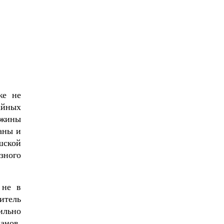
же не
айных
ужины
аны и
шской
зного
 не в
итель
ильно
анов,