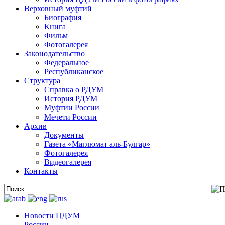
Верховный муфтий
Биография
Книга
Фильм
Фотогалерея
Законодательство
Федеральное
Республиканское
Структура
Справка о РДУМ
История РДУМ
Муфтии России
Мечети России
Архив
Документы
Газета «Маглюмат аль-Булгар»
Фотогалерея
Видеогалерея
Контакты
Новости ЦДУМ
России