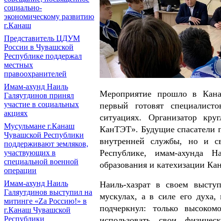
социально-
экономическому развитию
г.Канаш
Представитель ЦДУМ
России в Чувашской
Республике поддержал
местных
правоохранителей
Имам-ахунд Наиль
Мероприятие прошло в Канаш
Галяутдинов принял
участие в социальных
первый готовят специалист
акциях
ситуациях. Организатор кру
Мусульмане г.Канаш
КанТЭТ». Будущие спасатели п
Чувашской Республики
внутренней службы, но и с
поддерживают земляков,
Республике, имам-ахунда Н
участвующих в
специальной военной
образования и катехизации Ка
операции
Имам-ахунд Наиль
Наиль-хазрат в своем высту
Галяутдинов выступил на
мускулах, а в силе его духа
митинге «Zа Россию!» в
подчеркнул: только высоком
г.Канаш Чувашской
Республики
использовать свои физичес