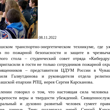
08.11.2022
ском транспортно-энергетическом техникуме, где у
ов по пожарной безопасности и защите в чрезвыч
глого стола – студенческий совет отряда «Кибердр
ригласили в гости не только сотрудников пожарной охр
вященников – представителя ЦДУМ России в Чува
аиля Галяутдинова и руководителя отдела религио
нашской епархии РПЦ, иерея Сергия Карсканова.
плении говорил о том, что настоящая сила человека
, крепости веры и твердости убеждений. Священнослуж
оральный и духовно развитый человек сумеет прав
кие данные. Тему поддержал иерей Сергий Карск