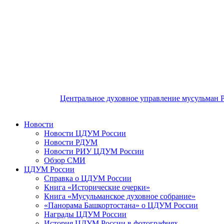
Центральное духовное управление мусульман 
Новости
Новости ЦДУМ России
Новости РДУМ
Новости РИУ ЦДУМ России
Обзор СМИ
ЦДУМ России
Справка о ЦДУМ России
Книга «Исторические очерки»
Книга «Мусульманское духовное собрание»
«Панорама Башкортостана» о ЦДУМ России
Награды ЦДУМ России
История ЦДУМ России в фотографиях