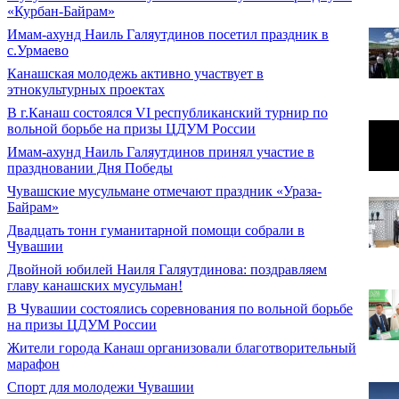
«Курбан-Байрам»
Имам-ахунд Наиль Галяутдинов посетил праздник в
с.Урмаево
Канашская молодежь активно участвует в
этнокультурных проектах
В г.Канаш состоялся VI республиканский турнир по
вольной борьбе на призы ЦДУМ России
Имам-ахунд Наиль Галяутдинов принял участие в
праздновании Дня Победы
Чувашские мусульмане отмечают праздник «Ураза-
Байрам»
Двадцать тонн гуманитарной помощи собрали в
Чувашии
Двойной юбилей Наиля Галяутдинова: поздравляем
главу канашских мусульман!
В Чувашии состоялись соревнования по вольной борьбе
на призы ЦДУМ России
Жители города Канаш организовали благотворительный
марафон
Спорт для молодежи Чувашии