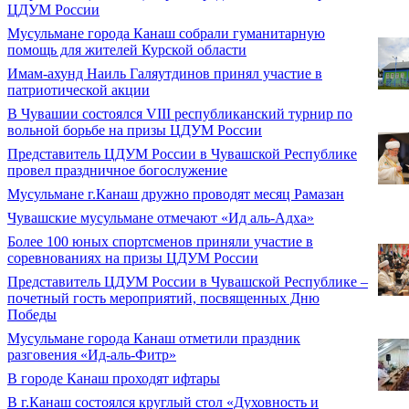
ЦДУМ России
Мусульмане города Канаш собрали гуманитарную
помощь для жителей Курской области
Имам-ахунд Наиль Галяутдинов принял участие в
патриотической акции
В Чувашии состоялся VIII республиканский турнир по
вольной борьбе на призы ЦДУМ России
Представитель ЦДУМ России в Чувашской Республике
провел праздничное богослужение
Мусульмане г.Канаш дружно проводят месяц Рамазан
Чувашские мусульмане отмечают «Ид аль-Адха»
Более 100 юных спортсменов приняли участие в
соревнованиях на призы ЦДУМ России
Представитель ЦДУМ России в Чувашской Республике –
почетный гость мероприятий, посвященных Дню
Победы
Мусульмане города Канаш отметили праздник
разговения «Ид-аль-Фитр»
В городе Канаш проходят ифтары
В г.Канаш состоялся круглый стол «Духовность и