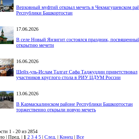
Верховный муфтий открыл мечеть в Чекмагушевском ра
Республики Башкортостан
17.06.2026
В селе Новый Янзигит состоялся праздник, посвященны
открытию мечети
16.06.2026
Шейх-уль-Ислам Талгат Сафа Таджуддин приветствовал
участников круглого стола в РИУ ЦДУМ России
13.06.2026
В Кармаскалинском районе Республики Башкортостан
торжественно открыли новую мечеть
сти 1 - 20 из 2854
ло | Пред. |
1
2
3
4
5
|
След.
|
Конец
|
Все