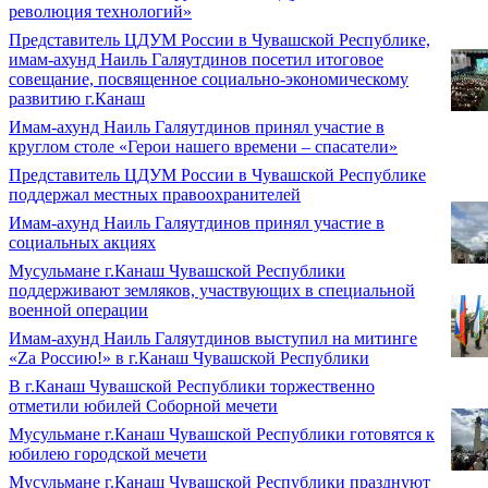
революция технологий»
Представитель ЦДУМ России в Чувашской Республике,
имам-ахунд Наиль Галяутдинов посетил итоговое
совещание, посвященное социально-экономическому
развитию г.Канаш
Имам-ахунд Наиль Галяутдинов принял участие в
круглом столе «Герои нашего времени – спасатели»
Представитель ЦДУМ России в Чувашской Республике
поддержал местных правоохранителей
Имам-ахунд Наиль Галяутдинов принял участие в
социальных акциях
Мусульмане г.Канаш Чувашской Республики
поддерживают земляков, участвующих в специальной
военной операции
Имам-ахунд Наиль Галяутдинов выступил на митинге
«Zа Россию!» в г.Канаш Чувашской Республики
В г.Канаш Чувашской Республики торжественно
отметили юбилей Соборной мечети
Мусульмане г.Канаш Чувашской Республики готовятся к
юбилею городской мечети
Мусульмане г.Канаш Чувашской Республики празднуют