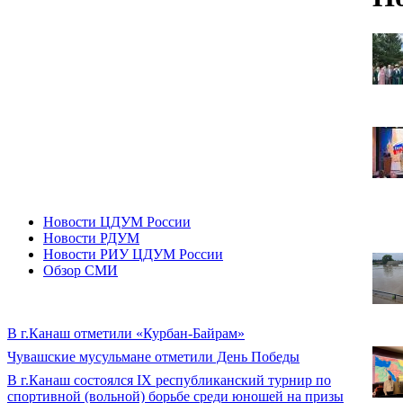
Новости ЦДУМ России
Новости РДУМ
Новости РИУ ЦДУМ России
Обзор СМИ
В г.Канаш отметили «Курбан-Байрам»
Чувашские мусульмане отметили День Победы
В г.Канаш состоялся IX республиканский турнир по
спортивной (вольной) борьбе среди юношей на призы