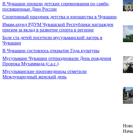
В Чувашии прошли детские соревнования по самбо,
посвященные Дню России
Спортивный праздник детства и юношества в Чувашии
Имам-ахунд РДУМ Чувашской Республики награжден
призом за вклад в развитие спорта в регионе
Боле ста детей посетили мусульманский лагерь в
Чувашии
В Чувашии состоялось открытие Года культуры
Мусульмане Чувашии отпраздновали День рождения
Пророка Мухаммада (с.а.с.)
Мусульманские проповедницы отметили
Международный женский день
Ново
Нача