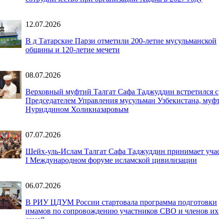
12.07.2026
В д Татарские Парзи отметили 200-летие мусульманской
общины и 120-летие мечети
08.07.2026
Верховный муфтий Талгат Сафа Таджуддин встретился с
Председателем Управления мусульман Узбекистана, муф
Нуриддином Холикназаровым
07.07.2026
Шейх-уль-Ислам Талгат Сафа Таджуддин принимает учас
I Международном форуме исламской цивилизации
06.07.2026
В РИУ ЦДУМ России стартовала программа подготовки
имамов по сопровождению участников СВО и членов их