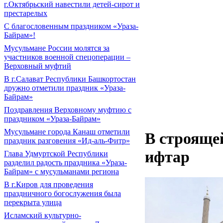
г.Октябрьский навестили детей-сирот и
престарелых
С благословенным праздником «Ураза-
Байрам»!
Мусульмане России молятся за
участников военной спецоперации –
Верховный муфтий
В г.Салават Республики Башкортостан
дружно отметили праздник «Ураза-
Байрам»
Поздравления Верховному муфтию с
праздником «Ураза-Байрам»
Мусульмане города Канаш отметили
В строяще
праздник разговения «Ид-аль-Фитр»
ифтар
Глава Удмуртской Республики
разделил радость праздника «Ураза-
Байрам» с мусульманами региона
В г.Киров для проведения
праздничного богослужения была
перекрыта улица
Исламский культурно-