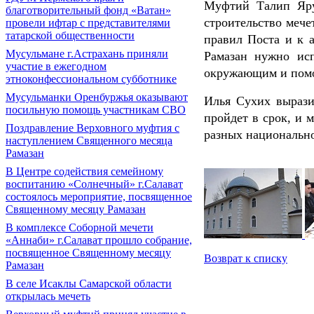
Муфтий Талип Яру
благотворительный фонд «Ватан»
строительство мече
провели ифтар с представителями
татарской общественности
правил Поста и к 
Мусульмане г.Астрахань приняли
Рамазан нужно ис
участие в ежегодном
окружающим и помог
этноконфессиональном субботнике
Мусульманки Оренбуржья оказывают
Илья Сухих вырази
посильную помощь участникам СВО
пройдет в срок, и
Поздравление Верховного муфтия с
разных национальн
наступлением Священного месяца
Рамазан
В Центре содействия семейному
воспитанию «Солнечный» г.Салават
состоялось мероприятие, посвященное
Священному месяцу Рамазан
В комплексе Соборной мечети
«Аннаби» г.Салават прошло собрание,
посвященное Священному месяцу
Возврат к списку
Рамазан
В селе Исаклы Самарской области
открылась мечеть