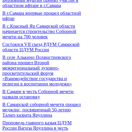
Верховный муфтий принял участие в
областном ифтаре в г.Самара
В г.Самара впервые прошел областной
ифтар
В с.Красный Яр Самарской области
начинается строительство Соборной
мечети на 700 человек
Состоялся VII съезд РДУМ Самарской
области ЦДУМ России
В селе Алькино Похвистневского
района прошел Второй
межрегиональный духовно-
просветительский форум
«Взаимодействие государства и
религии в воспитании молодежи»
В Самаре в честь Соборной мечети
назвали остановку
В Самарской соборной мечети прошел
меджлис, посвященный 50-летию
Талип-хазрата Яруллина
Проповедь главного казыя ЦДУМ
России Вагиза Яруллина в честь