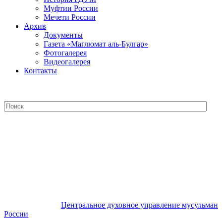
Муфтии России
Мечети России
Архив
Документы
Газета «Маглюмат аль-Булгар»
Фотогалерея
Видеогалерея
Контакты
Центральное духовное управление
мусульман России
Центральное духовное управление мусульман
России