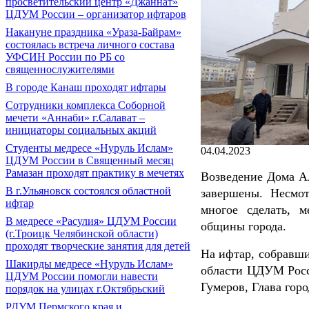
просветительский центр «Джаннат»
ЦДУМ России – организатор ифтаров
Накануне праздника «Ураза-Байрам»
состоялась встреча личного состава
УФСИН России по РБ со
священнослужителями
В городе Канаш проходят ифтары
Сотрудники комплекса Соборной
мечети «Аннаби» г.Салават –
инициаторы социальных акций
Cтуденты медресе «Нуруль Ислам»
04.04.2023
ЦДУМ России в Священный месяц
Рамазан проходят практику в мечетях
Возведение Дома Ал
В г.Ульяновск состоялся областной
завершены. Несмот
ифтар
многое сделать, 
В медресе «Расулия» ЦДУМ России
общины города.
(г.Троицк Челябинской области)
проходят творческие занятия для детей
На ифтар, собравш
Шакирды медресе «Нуруль Ислам»
области ЦДУМ Росс
ЦДУМ России помогли навести
Гумеров, Глава гор
порядок на улицах г.Октябрьский
РДУМ Пермского края и