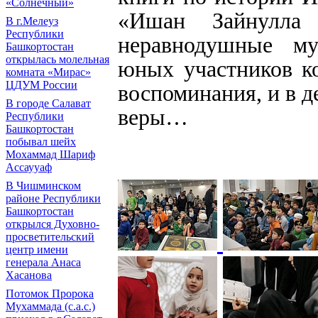
«Солнечный»
«Ишан Зайнулла
В г.Мелеуз
Республики
неравнодушные му
Башкортостан
открылась молельная
юных участников к
комната «Мирас»
ЦДУМ России
воспоминания, и в д
В городе Салават
веры…
Республики
Башкортостан
побывал шейх
Мохаммад Шариф
Ассаууаф
В Чишминском
районе Республики
Башкортостан
открылся Духовно-
просветительский
центр имени
генерала Анаса
Хасанова
Потомок Пророка
Мухаммада (с.а.с.)