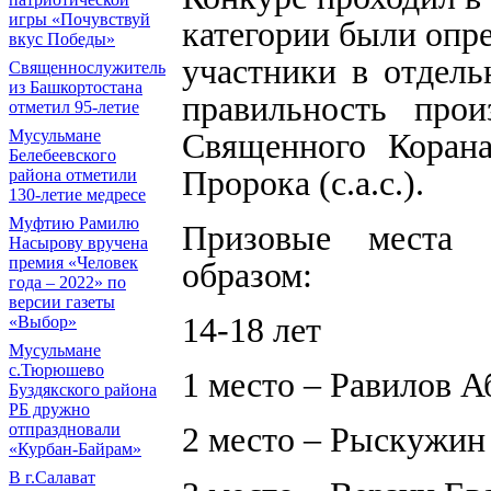
игры «Почувствуй
категории были опр
вкус Победы»
участники в отдел
Священнослужитель
из Башкортостана
правильность про
отметил 95-летие
Мусульмане
Священного Коран
Белебеевского
Пророка (с.а.с.).
района отметили
130-летие медресе
Муфтию Рамилю
Призовые места 
Насырову вручена
премия «Человек
образом:
года – 2022» по
версии газеты
14-18 лет
«Выбор»
Мусульмане
с.Тюрюшево
1 место – Равилов 
Буздякского района
РБ дружно
отпраздновали
2 место – Рыскужин
«Курбан-Байрам»
В г.Салават