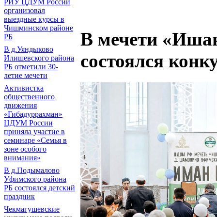
РИУ ЦДУМ России
организовал
выездные курсы в
Чишминском районе
В мечети «Иша
РБ
В д.Уяндыково
состоялся конк
Илишевского района
РБ отметили 30-
летие мечети
Активистка
общественного
движения
«Гибадуррахман»
ЦДУМ России
приняла участие в
семинаре «Семья в
зоне особого
внимания»
В д.Подымалово
Уфимского района
РБ состоялся детский
праздник
Чекмагушевские