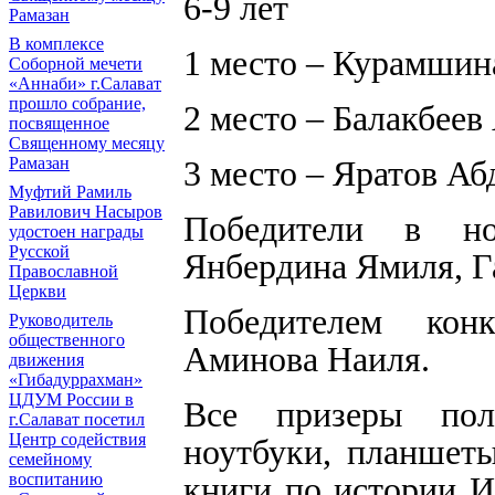
6-9 лет
Рамазан
В комплексе
1 место – Курамши
Соборной мечети
«Аннаби» г.Салават
прошло собрание,
2 место – Балакбеев
посвященное
Священному месяцу
Рамазан
3 место – Яратов А
Муфтий Рамиль
Равилович Насыров
Победители в но
удостоен награды
Русской
Янбердина Ямиля, Г
Православной
Церкви
Победителем ко
Руководитель
общественного
Аминова Наиля.
движения
«Гибадуррахман»
ЦДУМ России в
Все призеры пол
г.Салават посетил
Центр содействия
ноутбуки, планшет
семейному
воспитанию
книги по истории 