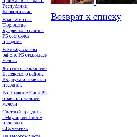
приехал в г.Салават
Республики
Башкортостан
Возврат к списку
В мечети села
Тюрюшево
Буздякского района
РБ состоялся
праздник
В Бижбулякском
районе РБ открылась
мечеть
Жители с.Тюрюшево
Буздякского района
РБ дружно отметили
праздник
В с.Нижние Киги РБ
отметили юбилей
мечети
Светлый праздник
«Маулид ан-Наби»
провели в
с.Ермекеево
На высоком месте