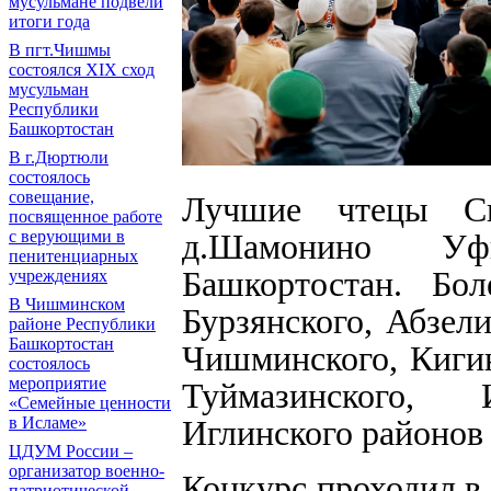
мусульмане подвели
итоги года
В пгт.Чишмы
состоялся XIX сход
мусульман
Республики
Башкортостан
В г.Дюртюли
состоялось
совещание,
Лучшие чтецы Св
посвященное работе
с верующими в
д.Шамонино Уф
пенитенциарных
Башкортостан. Бо
учреждениях
В Чишминском
Бурзянского, Абзел
районе Республики
Башкортостан
Чишминского, Кигин
состоялось
мероприятие
Туймазинского, И
«Семейные ценности
в Исламе»
Иглинского районов 
ЦДУМ России –
организатор военно-
Конкурс проходил в
патриотической