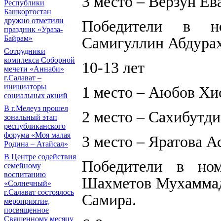
3 место – Верзун Ев
Республики
Башкортостан
дружно отметили
Победители в н
праздник «Ураза-
Байрам»
Самигуллин Абдурах
Сотрудники
комплекса Соборной
10-13 лет
мечети «Аннаби»
г.Салават –
инициаторы
1 место – Аюбов Хи
социальных акций
В г.Мелеуз прошел
2 место – Сахибутд
зональный этап
республиканского
форума «Моя малая
3 место – Яратова 
Родина – Атайсал»
В Центре содействия
Победители в ном
семейному
воспитанию
Шахметов Мухаммад
«Солнечный»
г.Салават состоялось
Самира.
мероприятие,
посвященное
Священному месяцу