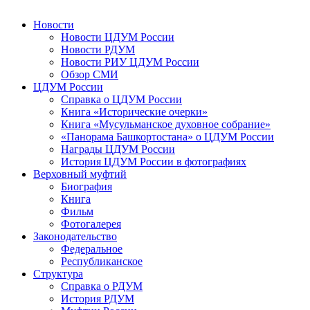
Новости
Новости ЦДУМ России
Новости РДУМ
Новости РИУ ЦДУМ России
Обзор СМИ
ЦДУМ России
Справка о ЦДУМ России
Книга «Исторические очерки»
Книга «Мусульманское духовное собрание»
«Панорама Башкортостана» о ЦДУМ России
Награды ЦДУМ России
История ЦДУМ России в фотографиях
Верховный муфтий
Биография
Книга
Фильм
Фотогалерея
Законодательство
Федеральное
Республиканское
Структура
Справка о РДУМ
История РДУМ