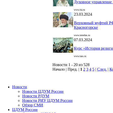
Духовное управление 
www.ria.ru
23.03.2024
Верховный муфтий РФ 
Красногорске
www.interfax.ru
07.03.2024
Курс «История религий
www.tass.ru
Новости 1 - 20 из 528
Начало | Пред. |
1
2
3
4
5
|
След.
|
К
Новости
Новости ЦДУМ России
Новости РДУМ
Новости РИУ ЦДУМ России
Обзор СМИ
ЦДУМ России