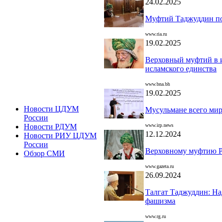
24.02.2025
Муфтий Таджуддин по
www.ria.ru
19.02.2025
Верховный муфтий в и
исламского единства
www.bna.bh
19.02.2025
Новости ЦДУМ
Мусульмане всего ми
России
www.irp.news
Новости РДУМ
12.12.2024
Новости РИУ ЦДУМ
России
Верховному муфтию РФ
Обзор СМИ
www.gazeta.ru
26.09.2024
Талгат Таджуддин: На
фашизма
www.rg.ru