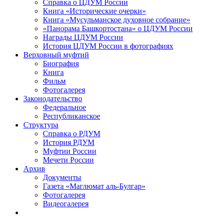
Справка о ЦДУМ России
Книга «Исторические очерки»
Книга «Мусульманское духовное собрание»
«Панорама Башкортостана» о ЦДУМ России
Награды ЦДУМ России
История ЦДУМ России в фотографиях
Верховный муфтий
Биография
Книга
Фильм
Фотогалерея
Законодательство
Федеральное
Республиканское
Структура
Справка о РДУМ
История РДУМ
Муфтии России
Мечети России
Архив
Документы
Газета «Маглюмат аль-Булгар»
Фотогалерея
Видеогалерея