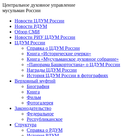
Центральное духовное управление
мусульман России
Новости ЦДУМ России
Новости РДУМ
Обзор СМИ
Новости РИУ ЦДУМ России
ЦДУМ России
Справка о ЦДУМ России
Книга «Исторические очерки»
Книга «Мусульманское духовное собрание»
«Панорама Башкортостана» о ЦДУМ России
Награды ЦДУМ России
История ЦДУМ России в фотографиях
Верховный муфтий
Биография
Книга
Фильм
Фотогалерея
Законодательство
Федеральное
Республиканское
Структура
Справка о РДУМ
История РДУМ