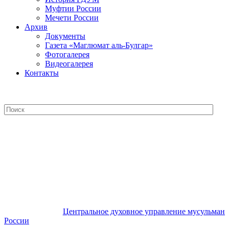
Муфтии России
Мечети России
Архив
Документы
Газета «Маглюмат аль-Булгар»
Фотогалерея
Видеогалерея
Контакты
Центральное духовное управление
мусульман России
Центральное духовное управление мусульман
России