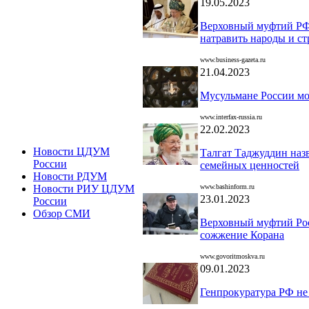
19.05.2023
Верховный муфтий РФ:
натравить народы и с
www.business-gazeta.ru
21.04.2023
Мусульмане России мо
www.interfax-russia.ru
22.02.2023
Новости ЦДУМ
Талгат Таджуддин наз
России
семейных ценностей
Новости РДУМ
www.bashinform.ru
Новости РИУ ЦДУМ
23.01.2023
России
Обзор СМИ
Верховный муфтий Росс
сожжение Корана
www.govoritmoskva.ru
09.01.2023
Генпрокуратура РФ не