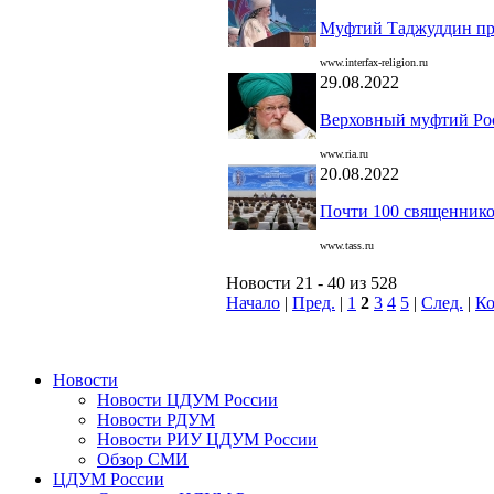
Муфтий Таджуддин при
www.interfax-religion.ru
29.08.2022
Верховный муфтий Ро
www.ria.ru
20.08.2022
Почти 100 священнико
www.tass.ru
Новости 21 - 40 из 528
Начало
|
Пред.
|
1
2
3
4
5
|
След.
|
К
Новости
Новости ЦДУМ России
Новости РДУМ
Новости РИУ ЦДУМ России
Обзор СМИ
ЦДУМ России