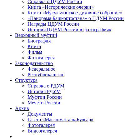
Справка о ЦДУМ России
Книга «Исторические очерки»
Книга «Мусульманское духовное собрание»
«Панорама Башкортостана» о ЦДУМ России
Награды ЦДУМ России
История ЦДУМ России в фотографиях
Верховный муфтий
Биография
Книга
Фильм
Фотогалерея
Законодательство
Федеральное
Республиканское
Структура
Справка о РДУМ
История РДУМ
Муфтии России
Мечети России
Архив
Документы
Газета «Маглюмат аль-Булгар»
Фотогалерея
Видеогалерея