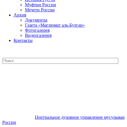
Муфтии России
Мечети России
Архив
Документы
Газета «Маглюмат аль-Булгар»
Фотогалерея
Видеогалерея
Контакты
Центральное духовное управление
мусульман России
Центральное духовное управление мусульман
России