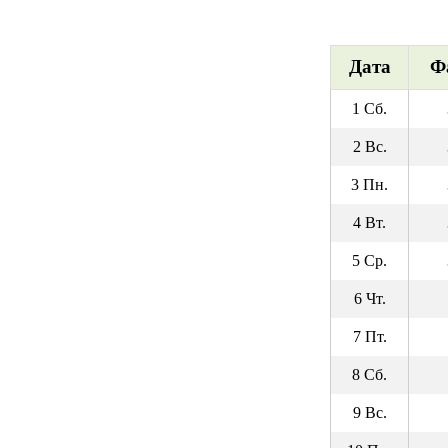
Дата
Ф
1 Сб.
2 Вс.
3 Пн.
4 Вт.
5 Ср.
6 Чт.
7 Пт.
8 Сб.
9 Вс.