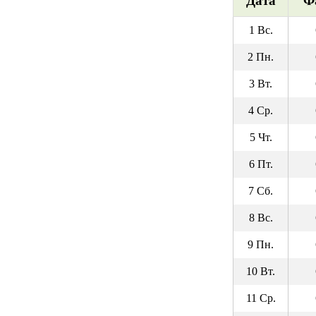
Дата
Ф
1 Вс.
2 Пн.
3 Вт.
4 Ср.
5 Чт.
6 Пт.
7 Сб.
8 Вс.
9 Пн.
10 Вт.
11 Ср.