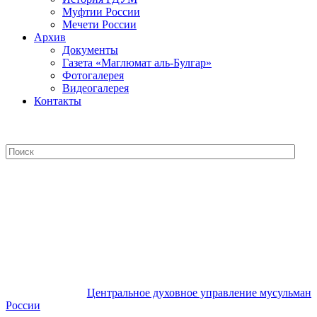
Муфтии России
Мечети России
Архив
Документы
Газета «Маглюмат аль-Булгар»
Фотогалерея
Видеогалерея
Контакты
Центральное духовное управление
мусульман России
Центральное духовное управление мусульман
России