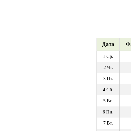
Дата
Ф
1 Ср.
2 Чт.
3 Пт.
4 Сб.
5 Вс.
6 Пн.
7 Вт.