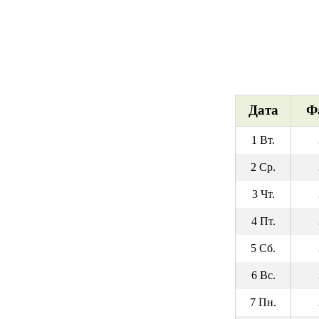
Дата
Ф
1 Вт.
2 Ср.
3 Чт.
4 Пт.
5 Сб.
6 Вс.
7 Пн.