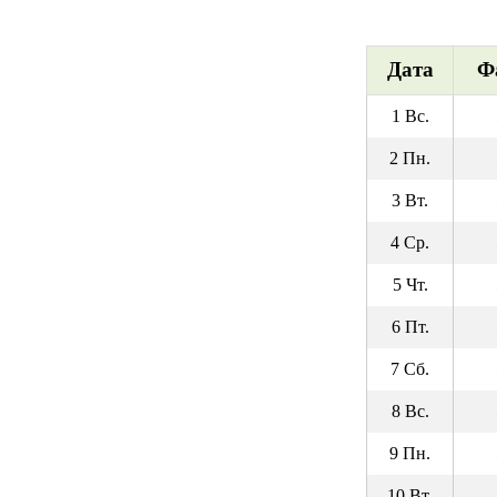
Дата
Ф
1 Вс.
2 Пн.
3 Вт.
4 Ср.
5 Чт.
6 Пт.
7 Сб.
8 Вс.
9 Пн.
10 Вт.