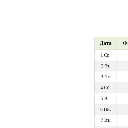
Дата
Ф
1 Ср.
2 Чт.
3 Пт.
4 Сб.
5 Вс.
6 Пн.
7 Вт.