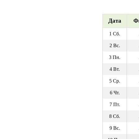
Дата
Ф
1 Сб.
2 Вс.
3 Пн.
4 Вт.
5 Ср.
6 Чт.
7 Пт.
8 Сб.
9 Вс.