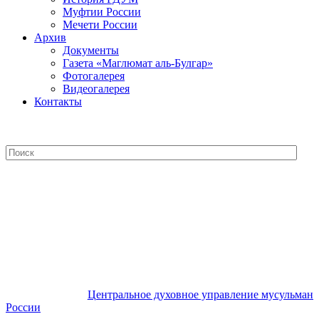
Муфтии России
Мечети России
Архив
Документы
Газета «Маглюмат аль-Булгар»
Фотогалерея
Видеогалерея
Контакты
Центральное духовное управление
мусульман России
Центральное духовное управление мусульман
России