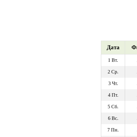
Дата
Ф
1 Вт.
2 Ср.
3 Чт.
4 Пт.
5 Сб.
6 Вс.
7 Пн.