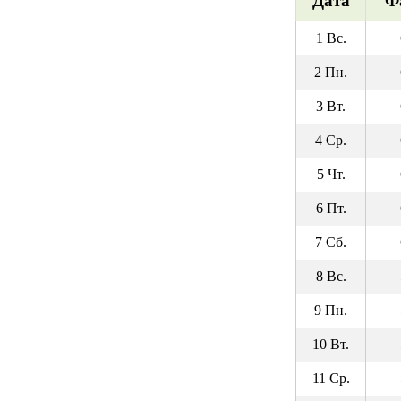
Дата
Ф
1 Вс.
2 Пн.
3 Вт.
4 Ср.
5 Чт.
6 Пт.
7 Сб.
8 Вс.
9 Пн.
10 Вт.
11 Ср.