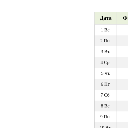
Дата
Ф
1 Вс.
2 Пн.
3 Вт.
4 Ср.
5 Чт.
6 Пт.
7 Сб.
8 Вс.
9 Пн.
10 Вт.