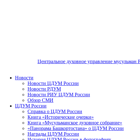
Центральное духовное управление мусульман 
Новости
Новости ЦДУМ России
Новости РДУМ
Новости РИУ ЦДУМ России
Обзор СМИ
ЦДУМ России
Справка о ЦДУМ России
Книга «Исторические очерки»
Книга «Мусульманское духовное собрание»
«Панорама Башкортостана» о ЦДУМ России
Награды ЦДУМ России
История ЦДУМ России в фотографиях