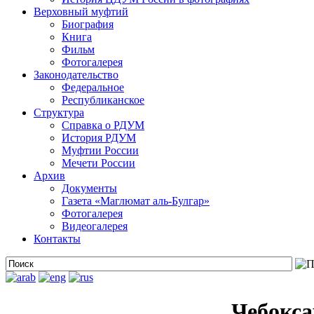
Верховный муфтий
Биография
Книга
Фильм
Фотогалерея
Законодательство
Федеральное
Республиканское
Структура
Справка о РДУМ
История РДУМ
Муфтии России
Мечети России
Архив
Документы
Газета «Маглюмат аль-Булгар»
Фотогалерея
Видеогалерея
Контакты
Чебокс