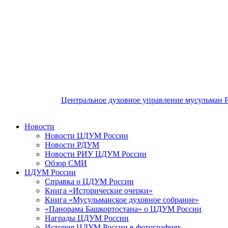
Центральное духовное управление мусульман 
Новости
Новости ЦДУМ России
Новости РДУМ
Новости РИУ ЦДУМ России
Обзор СМИ
ЦДУМ России
Справка о ЦДУМ России
Книга «Исторические очерки»
Книга «Мусульманское духовное собрание»
«Панорама Башкортостана» о ЦДУМ России
Награды ЦДУМ России
История ЦДУМ России в фотографиях