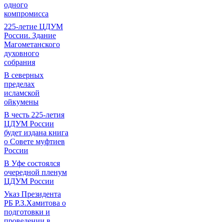
одного
компромисса
225-летие ЦДУМ
России. Здание
Магометанского
духовного
собрания
В северных
пределах
исламской
ойкумены
В честь 225-летия
ЦДУМ России
будет издана книга
о Совете муфтиев
России
В Уфе состоялся
очередной пленум
ЦДУМ России
Указ Президента
РБ Р.З.Хамитова о
подготовки и
проведении в