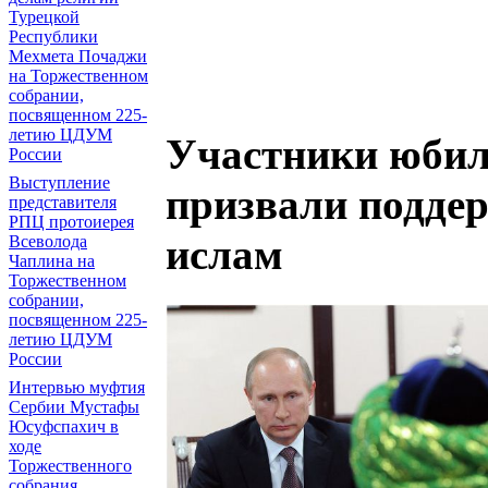
Турецкой
Республики
Мехмета Почаджи
на Торжественном
собрании,
посвященном 225-
летию ЦДУМ
Участники юбил
России
Выступление
призвали подде
представителя
РПЦ протоиерея
ислам
Всеволода
Чаплина на
Торжественном
собрании,
посвященном 225-
летию ЦДУМ
России
Интервью муфтия
Сербии Мустафы
Юсуфспахич в
ходе
Торжественного
собрания,