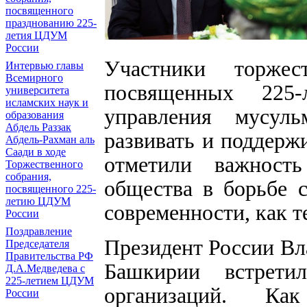
посвященного
празднованию 225-
летия ЦДУМ
России
Участники торже
Интервью главы
Всемирного
посвященных 225-
университета
исламских наук и
управления мусул
образования
Абдель Раззак
развивать и поддерж
Абдель-Рахман аль
Саади в ходе
отметили важност
Торжественного
собрания,
общества в борьбе 
посвященного 225-
летию ЦДУМ
современности, как т
России
Поздравление
Президент России Вл
Председателя
Правительства РФ
Башкирии встрети
Д.А.Медведева с
225-летием ЦДУМ
организаций. К
России