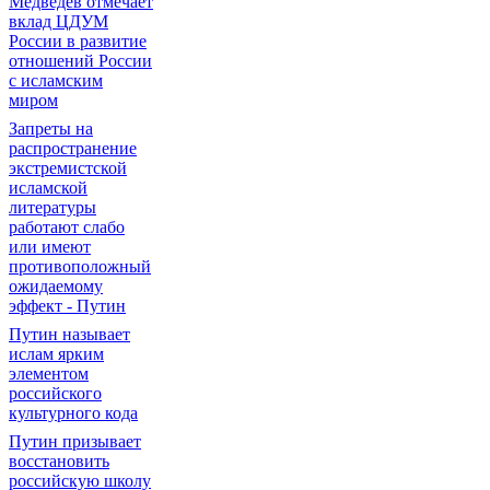
Медведев отмечает
вклад ЦДУМ
России в развитие
отношений России
с исламским
миром
Запреты на
распространение
экстремистской
исламской
литературы
работают слабо
или имеют
противоположный
ожидаемому
эффект - Путин
Путин называет
ислам ярким
элементом
российского
культурного кода
Путин призывает
восстановить
российскую школу