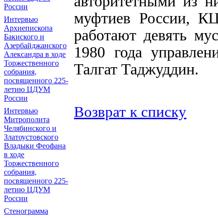
авторитетными из н
России
муфтиев России, 
Интервью
Архиепископа
работают девять му
Бакиского и
Азербайджанского
1980 года управлен
Александра в ходе
Торжественного
Талгат Таджуддин.
собрания,
посвященного 225-
летию ЦДУМ
России
Возврат к списку
Интервью
Митрополита
Челябинского и
Златоустовского
Владыки Феофана
в ходе
Торжественного
собрания,
посвященного 225-
летию ЦДУМ
России
Стенограмма