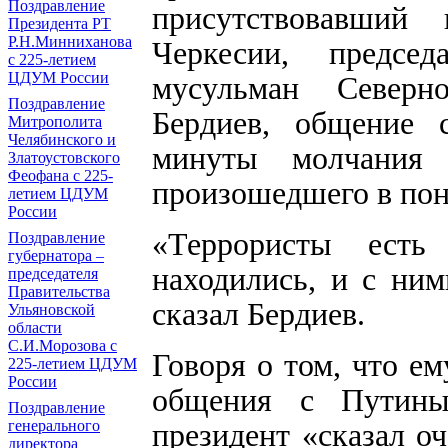
Поздравление
присутствовавший
Президента РТ
Р.Н.Минниханова
Черкесии, председ
с 225-летием
ЦДУМ России
мусульман Север
Поздравление
Бердиев, общение с
Митрополита
Челябинского и
минуты молчания 
Златоустовского
Феофана с 225-
произошедшего в пон
летием ЦДУМ
России
«Террористы ест
Поздравление
губернатора ‒
находились, и с ним
председателя
Правительства
сказал Бердиев.
Ульяновской
области
С.И.Морозова с
Говоря о том, что е
225-летием ЦДУМ
России
общения с Путины
Поздравление
президент «сказал о
генерального
директора