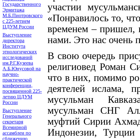
участии мусульманс
Государственного
Эрмитажа
«Понравилось то, что
М.Б.Пиотровского
с 225-летием
временем – пришел, 
ЦДУМ России
Выступление
нами. Это нас очень 
директора
Института
этнологических
В свою очередь прис
исследований
им.Р.Г.Кузеева
религиовед Роман С
А.Б.Юнусовой на
научно-
что в них, помимо р
практической
деятелей ислама, п
конференции,
посвященной 225-
мусульман Кавказ
летию ЦДУМ
России
мусульман СНГ Ал
Выступление
Генерального
муфтий Сирии Ахмад
секретаря
Всемирной
Индонезии, Турции 
ассамблеи по
сближению