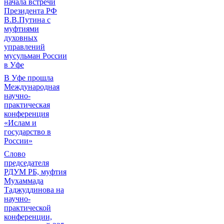
начала встречи
Президента РФ
В.В.Путина с
муфтиями
духовных
управлений
мусульман России
в Уфе
В Уфе прошла
Международная
научно-
практическая
конференция
«Ислам и
государство в
России»
Слово
председателя
РДУМ РБ, муфтия
Мухаммада
Таджуддинова на
научно-
практической
конференции,