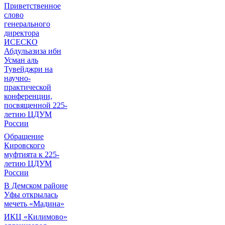
Приветственное
слово
генерального
директора
ИСЕСКО
Абдульазиза ибн
Усман аль
Тувейджри на
научно-
практической
конференции,
посвященной 225-
летию ЦДУМ
России
Обращение
Кировского
муфтията к 225-
летию ЦДУМ
России
В Демском районе
Уфы открылась
мечеть «Мадина»
ИКЦ «Килимово»