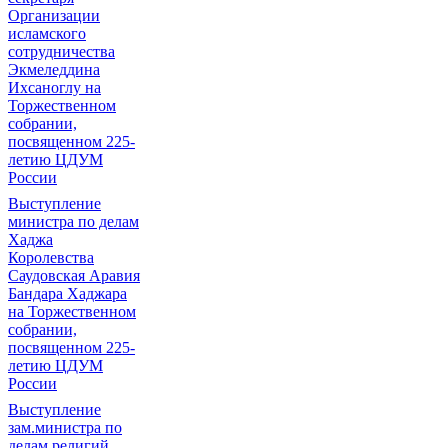
Организации
исламского
сотрудничества
Экмеледдина
Ихсаноглу на
Торжественном
собрании,
посвященном 225-
летию ЦДУМ
России
Выступление
министра по делам
Хаджа
Королевства
Саудовская Аравия
Бандара Хаджара
на Торжественном
собрании,
посвященном 225-
летию ЦДУМ
России
Выступление
зам.министра по
делам религий