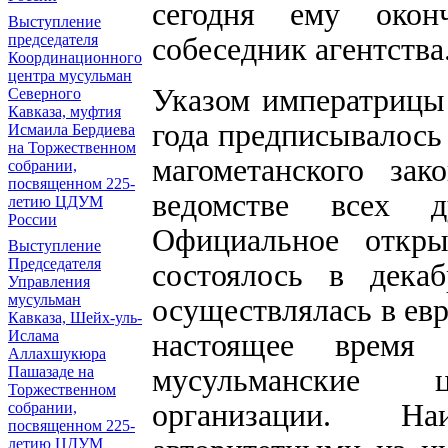
сегодня ему окон
Выступление
собеседник агентства
председателя
Координационного
центра мусульман
Указом императрицы 
Северного
Кавказа, муфтия
года предписывалось
Исмаила Бердиева
на Торжественном
магометанского за
собрании,
посвященном 225-
ведомстве всех д
летию ЦДУМ
России
Официальное откры
Выступление
Председателя
состоялось в декаб
Управления
мусульман
осуществлялась в ев
Кавказа, Шейх-уль-
настоящее время
Ислама
Аллахшукюра
мусульманские ц
Пашазаде на
Торжественном
организации. Н
собрании,
посвященном 225-
летию ЦДУМ