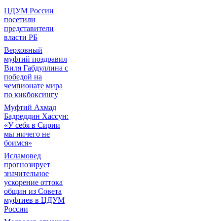
ЦДУМ России
посетили
представители
власти РБ
Верховный
муфтий поздравил
Виля Габдуллина с
победой на
чемпионате мира
по кикбоксингу
Муфтий Ахмад
Бадреддин Хассун:
«У себя в Сирии
мы ничего не
боимся»
Исламовед
прогнозирует
значительное
ускорение оттока
общин из Совета
муфтиев в ЦДУМ
России