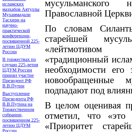
мусульманского н
исламских
мазхабов Аятуллы
Православной Церкви
Мухаммадали
Тасхири на
научно-
По словам Силанть
практической
старейшей мусул
конференции,
посвященной 225-
«лейтмотивом 
летию ЦДУМ
России
«традиционный ислам
В торжествах по
случаю 225-летия
необходимости его 
ЦДУМ России
принял участие
новообращенные м
Президент РФ
В.В.Путин
подпадают под влиян
Выступление
Президента РФ
В целом оценивая п
В.В.Путина на
Торжественном
отметил, что «эт
собрании,
посвященном 225-
«Приоритет старей
летию ЦДУМ
России