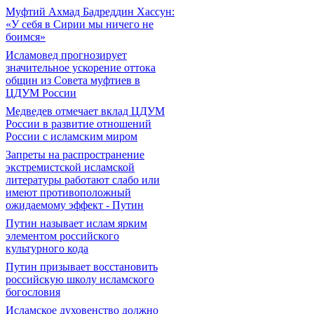
Муфтий Ахмад Бадреддин Хассун:
«У себя в Сирии мы ничего не
боимся»
Исламовед прогнозирует
значительное ускорение оттока
общин из Совета муфтиев в
ЦДУМ России
Медведев отмечает вклад ЦДУМ
России в развитие отношений
России с исламским миром
Запреты на распространение
экстремистской исламской
литературы работают слабо или
имеют противоположный
ожидаемому эффект - Путин
Путин называет ислам ярким
элементом российского
культурного кода
Путин призывает восстановить
российскую школу исламского
богословия
Исламское духовенство должно