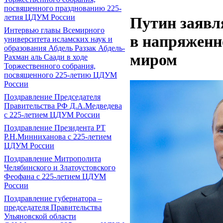
посвященного празднованию 225-
летия ЦДУМ России
Путин заявля
Интервью главы Всемирного
в напряженн
университета исламских наук и
образования Абдель Раззак Абдель-
миром
Рахман аль Саади в ходе
Торжественного собрания,
посвященного 225-летию ЦДУМ
России
Поздравление Председателя
Правительства РФ Д.А.Медведева
с 225-летием ЦДУМ России
Поздравление Президента РТ
Р.Н.Минниханова с 225-летием
ЦДУМ России
Поздравление Митрополита
Челябинского и Златоустовского
Феофана с 225-летием ЦДУМ
России
Поздравление губернатора ‒
председателя Правительства
Ульяновской области