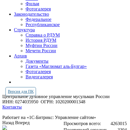
Фильм
Фотогалерея
Законодательство
Федеральное
Республиканское
Структура
Справка о РДУМ
История РДУМ
Муфтии России
Мечети России
Архив
Документы
Газета «Маглюмат аль-Булгар»
Фотогалерея
Видеогалерея
Версия для ПК
Центральное духовное управление мусульман России
ИНН: 0274035950
ОГРН: 1020200001348
Контакты
Работает на «1С-Битрикс: Управление сайтом»
Назад
Вперед
Просмотров всего:
4263015
Посетителей сегодня:
3304