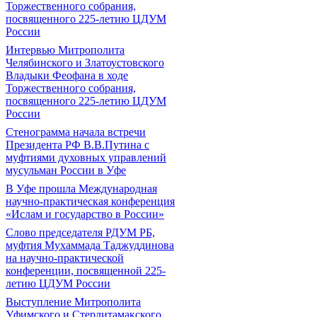
Торжественного собрания,
посвященного 225-летию ЦДУМ
России
Интервью Митрополита
Челябинского и Златоустовского
Владыки Феофана в ходе
Торжественного собрания,
посвященного 225-летию ЦДУМ
России
Стенограмма начала встречи
Президента РФ В.В.Путина с
муфтиями духовных управлений
мусульман России в Уфе
В Уфе прошла Международная
научно-практическая конференция
«Ислам и государство в России»
Слово председателя РДУМ РБ,
муфтия Мухаммада Таджуддинова
на научно-практической
конференции, посвященной 225-
летию ЦДУМ России
Выступление Митрополита
Уфимского и Стерлитамакского