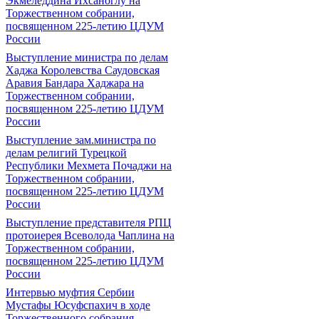
Экмеледдина Ихсаноглу на
Торжественном собрании,
посвященном 225-летию ЦДУМ
России
Выступление министра по делам
Хаджа Королевства Саудовская
Аравия Бандара Хаджара на
Торжественном собрании,
посвященном 225-летию ЦДУМ
России
Выступление зам.министра по
делам религий Турецкой
Республики Мехмета Почаджи на
Торжественном собрании,
посвященном 225-летию ЦДУМ
России
Выступление представителя РПЦ
протоиерея Всеволода Чаплина на
Торжественном собрании,
посвященном 225-летию ЦДУМ
России
Интервью муфтия Сербии
Мустафы Юсуфспахич в ходе
Торжественного собрания,