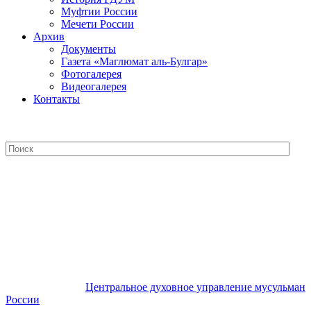
Муфтии России
Мечети России
Архив
Документы
Газета «Маглюмат аль-Булгар»
Фотогалерея
Видеогалерея
Контакты
Центральное духовное управление
мусульман России
Центральное духовное управление мусульман
России