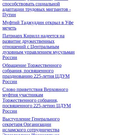
способствовать социальной
адаптации трудовых мигрантов -
Путин
Муфтий Таджуддин открыл в Уфе
мечеть
Патриарх Кирилл надеется на
развитие дружественных
отношений с Центральным
духовным управлением мусульман
России
Обращение Торжественного
собрания, посвященного
празднованию 225-летия ЦДУМ
России
Слово приветствия Верховного
муфтия участникам
Торжественного собрания,
посвященного 225-летию ЦДУМ
России
Выступление Генерального
секретаря Организации
исламского сотрудничества