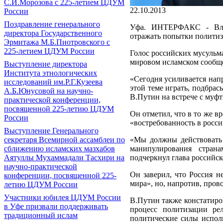
С.И.Морозова с 225-летием ЦДУМ
22.10.2013
России
Поздравление генерального
Уфа. ИНТЕРФАКС - Влас
директора Государственного
отражать попытки политиз
Эрмитажа М.Б.Пиотровского с
225-летием ЦДУМ России
Голос российских мусульма
мировом исламском сообще
Выступление директора
Института этнологических
«Сегодня усиливается нап
исследований им.Р.Г.Кузеева
этой теме играть, подбрас
А.Б.Юнусовой на научно-
В.Путин на встрече с муфт
практической конференции,
посвященной 225-летию ЦДУМ
Он отметил, что в то же в
России
«востребованность в росс
Выступление Генерального
секретаря Всемирной ассамблеи по
«Мы должны действовать 
сближению исламских мазхабов
манипулирования стран
Аятуллы Мухаммадали Тасхири на
подчеркнул глава российск
научно-практической
Он заверил, что Россия н
конференции, посвященной 225-
мира», но, напротив, про
летию ЦДУМ России
Участники юбилея ЦДУМ России
В.Путин также констатиров
в Уфе призвали поддерживать
процесс политизации ре
традиционный ислам
политические силы исполь