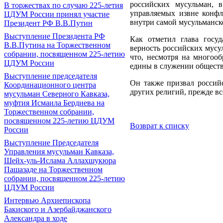
российских мусульман, 
В торжествах по случаю 225-летия
управляемых извне конфл
ЦДУМ России принял участие
внутри самой мусульманск
Президент РФ В.В.Путин
Выступление Президента РФ
Как отметил глава госуд
В.В.Путина на Торжественном
верность российских мусу
собрании, посвященном 225-летию
что, несмотря на многооб
ЦДУМ России
едины в служении обществу
Выступление председателя
Он также призвал россий
Координационного центра
других религий, прежде вс
мусульман Северного Кавказа,
муфтия Исмаила Бердиева на
Торжественном собрании,
посвященном 225-летию ЦДУМ
Возврат к списку
России
Выступление Председателя
Управления мусульман Кавказа,
Шейх-уль-Ислама Аллахшукюра
Пашазаде на Торжественном
собрании, посвященном 225-летию
ЦДУМ России
Интервью Архиепископа
Бакиского и Азербайджанского
Александра в ходе