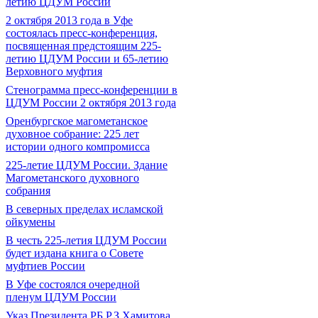
летию ЦДУМ России
2 октября 2013 года в Уфе
состоялась пресс-конференция,
посвященная предстоящим 225-
летию ЦДУМ России и 65-летию
Верховного муфтия
Стенограмма пресс-конференции в
ЦДУМ России 2 октября 2013 года
Оренбургское магометанское
духовное собрание: 225 лет
истории одного компромисса
225-летие ЦДУМ России. Здание
Магометанского духовного
собрания
В северных пределах исламской
ойкумены
В честь 225-летия ЦДУМ России
будет издана книга о Совете
муфтиев России
В Уфе состоялся очередной
пленум ЦДУМ России
Указ Президента РБ Р.З.Хамитова