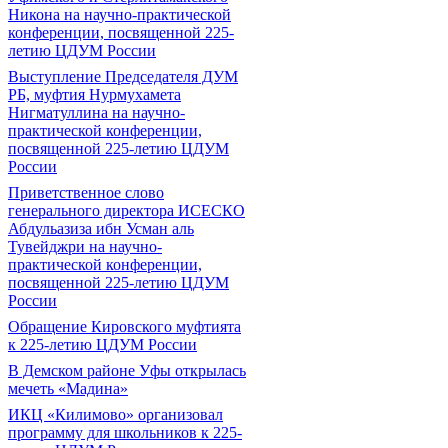
Никона на научно-практической
конференции, посвященной 225-
летию ЦДУМ России
Выступление Председателя ДУМ
РБ, муфтия Нурмухамета
Нигматуллина на научно-
практической конференции,
посвященной 225-летию ЦДУМ
России
Приветственное слово
генерального директора ИСЕСКО
Абдульазиза ибн Усман аль
Тувейджри на научно-
практической конференции,
посвященной 225-летию ЦДУМ
России
Обращение Кировского муфтията
к 225-летию ЦДУМ России
В Демском районе Уфы открылась
мечеть «Мадина»
ИКЦ «Килимово» организовал
программу для школьников к 225-