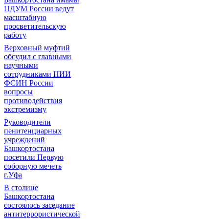
ЦДУМ России ведут
масштабную
просветительскую
работу
Верховный муфтий
обсудил с главными
научными
сотрудниками НИИ
ФСИН России
вопросы
противодействия
экстремизму
Руководители
пенитенциарных
учреждений
Башкортостана
посетили Первую
соборную мечеть
г.Уфа
В столице
Башкортостана
состоялось заседание
антитеррористической