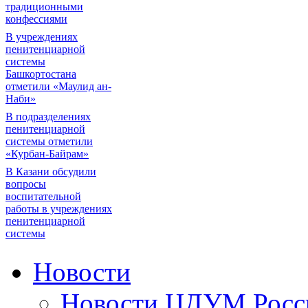
традиционными
конфессиями
В учреждениях
пенитенциарной
системы
Башкортостана
отметили «Маулид ан-
Наби»
В подразделениях
пенитенциарной
системы отметили
«Курбан-Байрам»
В Казани обсудили
вопросы
воспитательной
работы в учреждениях
пенитенциарной
системы
Новости
Новости ЦДУМ Росс