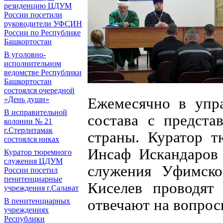
резиденцию ЦДУМ
России посетили
руководители УФСИН
России по Республике
Башкортостан
В уголовно-
исполнительном
ведомстве Республики
Башкортостан
состоялся очередной
Ежемесячно в упра
«День души»
В исправительной
состава с предста
колонии № 21
г.Стерлитамак
страны. Куратор 
состоялся никах
Инсаф Искандаров 
Куратор тюремного
служения ЦДУМ
служения Уфимско
России посетил
пенитенциарные
Киселев проводят 
учреждения г.Салават
отвечают на вопрос
В пенитенциарных
учреждениях
Республики