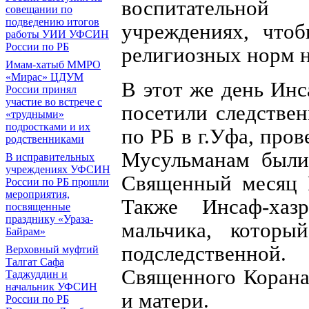
воспитательно
совещании по
подведению итогов
учреждениях, чтоб
работы УИИ УФСИН
России по РБ
религиозных норм н
Имам-хатыб ММРО
«Мирас» ЦДУМ
В этот же день Ин
России принял
участие во встрече с
посетили следств
«трудными»
подростками и их
по РБ в г.Уфа, про
родственниками
Мусульманам были
В исправительных
учреждениях УФСИН
Священный месяц Р
России по РБ прошли
мероприятия,
Также Инсаф-хаз
посвященные
празднику «Ураза-
мальчика, которы
Байрам»
подследственн
Верховный муфтий
Талгат Сафа
Священного Корана 
Таджуддин и
начальник УФСИН
и матери.
России по РБ