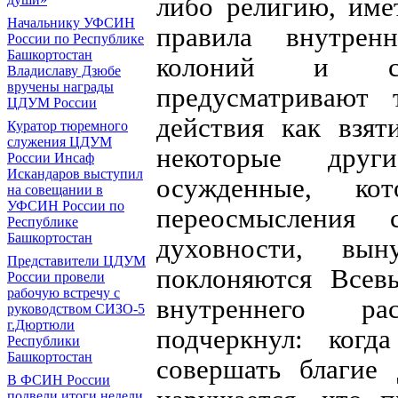
либо религию, име
Начальнику УФСИН
правила внутренн
России по Республике
Башкортостан
колоний и сл
Владиславу Дзюбе
вручены награды
предусматривают 
ЦДУМ России
действия как взят
Куратор тюремного
служения ЦДУМ
некоторые друг
России Инсаф
Искандаров выступил
осужденные, к
на совещании в
УФСИН России по
переосмысления
Республике
Башкортостан
духовности, вы
Представители ЦДУМ
поклоняются Всев
России провели
рабочую встречу с
внутреннего ра
руководством СИЗО-5
г.Дюртюли
подчеркнул: когд
Республики
Башкортостан
совершать благие 
В ФСИН России
подвели итоги недели