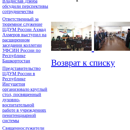
Владислав Дзюба
обсудили перспективы
сотрудничества
Ответственный за
тюремное служение
ЦДУМ России Ахмад
Ахмеров выступил на
расширенном
заседании коллегии
УФСИН России по
Республике
Возврат к списку
Башкортостан
Представительство
ЦДУМ России в
Республике
Ингушетия
организовало круглый
стол, посвященный
духовно-
воспитательной
работе в учреждениях
пенитенциарной
системы
Священнослужители