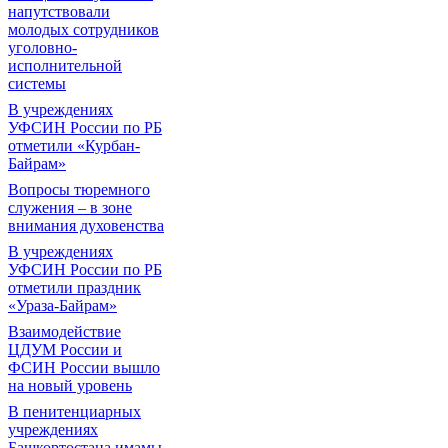
напутствовали
молодых сотрудников
уголовно-
исполнительной
системы
В учреждениях
УФСИН России по РБ
отметили «Курбан-
Байрам»
Вопросы тюремного
служения – в зоне
внимания духовенства
В учреждениях
УФСИН России по РБ
отметили праздник
«Ураза-Байрам»
Взаимодействие
ЦДУМ России и
ФСИН России вышло
на новый уровень
В пенитенциарных
учреждениях
Башкортостана имамы