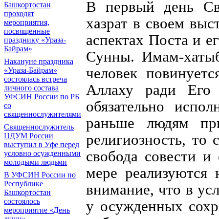
В первый день Св
Башкортостан
проходят
хазрат в своем выс
мероприятия,
посвященные
аспектах Поста и е
празднику «Ураза-
Байрам»
Сунны. Имам-хатыб
Накануне праздника
человек повинуетс
«Ураза-Байрам»
состоялась встреча
Аллаху ради Его 
личного состава
УФСИН России по РБ
обязательно испол
со
священнослужителями
раньше людям при
Священнослужитель
религиозность, то 
ЦДУМ России
выступил в Уфе перед
свобода совести и
условно осужденными
молодыми людьми
мере реализуются 
В УФСИН России по
Республике
внимание, что в у
Башкортостан
состоялось
у осужденных сохр
мероприятие «День
души»