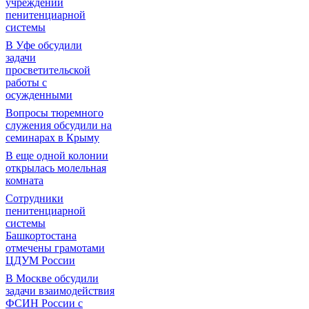
учреждений
пенитенциарной
системы
В Уфе обсудили
задачи
просветительской
работы с
осужденными
Вопросы тюремного
служения обсудили на
семинарах в Крыму
В еще одной колонии
открылась молельная
комната
Сотрудники
пенитенциарной
системы
Башкортостана
отмечены грамотами
ЦДУМ России
В Москве обсудили
задачи взаимодействия
ФСИН России с