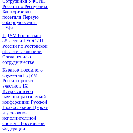
Сотрудники УФСИН
России по Республике
Башкортостан
посетили Первую
соборную мечеть
г.Уфа
ЦДУМ Ростовской
области и ГУФСИН
России по Ростовской
области заключили
Соглашение о
сотрудничестве
Куратор тюремного
служения ЦДУМ
России принял
участие в IX
Всероссийской
научно-практической
конференции Русской
Православной Церкви
и уголовно-
исполнительной
системы Российской
Федерации