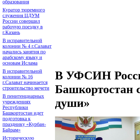
образования
Куратор тюремного
служения ЦДУМ
России совершил
рабочую поездку в
г.Казань
В исправительной
колонии № 4 г.Салават
начались занятия по
арабскому языку и
основам Ислама
В исправительной
В УФСИН Росси
колонии № 16
г.Салават начинается
Башкортостан с
строительство мечети
В пенитенциарных
души»
учреждениях
Республики
Башкортостан идет
подготовка к
празднику «Курбан-
Байрам»
Историческую