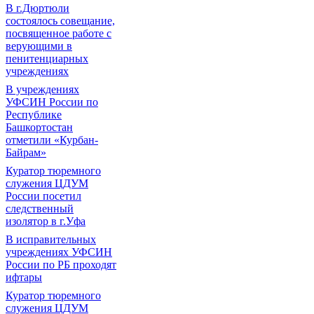
В г.Дюртюли
состоялось совещание,
посвященное работе с
верующими в
пенитенциарных
учреждениях
В учреждениях
УФСИН России по
Республике
Башкортостан
отметили «Курбан-
Байрам»
Куратор тюремного
служения ЦДУМ
России посетил
следственный
изолятор в г.Уфа
В исправительных
учреждениях УФСИН
России по РБ проходят
ифтары
Куратор тюремного
служения ЦДУМ