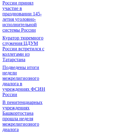
России принял
участие в
праздновании 145-
летия уголовно-
исполнительной
системы России
Куратор тюремного
служения ЦДУМ
России встретился с
коллегами из
Татарстана
Подведены итоги
недели
межрелигиозного
диалога в
учреждениях ФСИН
России
В пенитенциарных
учреждениях
Башкортостана
прошла неделя
межрелигиозного
диалога