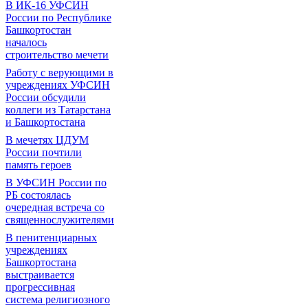
В ИК-16 УФСИН
России по Республике
Башкортостан
началось
строительство мечети
Работу с верующими в
учреждениях УФСИН
России обсудили
коллеги из Татарстана
и Башкортостана
В мечетях ЦДУМ
России почтили
память героев
В УФСИН России по
РБ состоялась
очередная встреча со
священнослужителями
В пенитенциарных
учреждениях
Башкортостана
выстраивается
прогрессивная
система религиозного