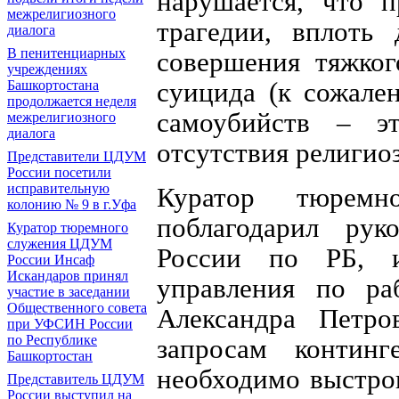
нарушается, что п
межрелигиозного
трагедии, вплоть 
диалога
В пенитенциарных
совершения тяжког
учреждениях
суицида (к сожале
Башкортостана
продолжается неделя
самоубийств – э
межрелигиозного
диалога
отсутствия религио
Представители ЦДУМ
России посетили
исправительную
Куратор тюрем
колонию № 9 в г.Уфа
поблагодарил ру
Куратор тюремного
служения ЦДУМ
России по РБ, 
России Инсаф
Искандаров принял
управления по р
участие в заседании
Общественного совета
Александра Петр
при УФСИН России
по Республике
запросам континг
Башкортостан
необходимо выстро
Представитель ЦДУМ
России выступил на