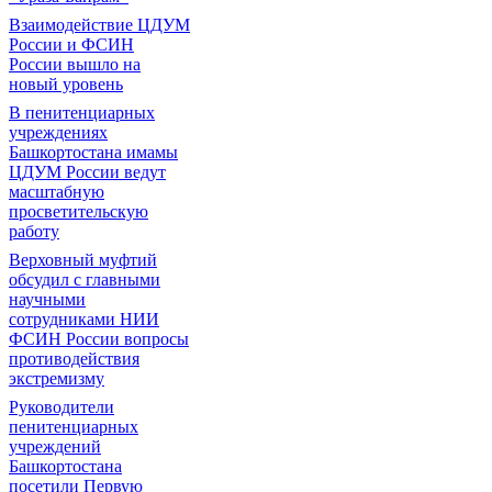
Взаимодействие ЦДУМ
России и ФСИН
России вышло на
новый уровень
В пенитенциарных
учреждениях
Башкортостана имамы
ЦДУМ России ведут
масштабную
просветительскую
работу
Верховный муфтий
обсудил с главными
научными
сотрудниками НИИ
ФСИН России вопросы
противодействия
экстремизму
Руководители
пенитенциарных
учреждений
Башкортостана
посетили Первую