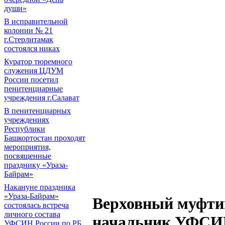
души»
В исправительной
колонии № 21
г.Стерлитамак
состоялся никах
Куратор тюремного
служения ЦДУМ
России посетил
пенитенциарные
учреждения г.Салават
В пенитенциарных
учреждениях
Республики
Башкортостан проходят
мероприятия,
посвященные
празднику «Ураза-
Байрам»
Накануне праздника
«Ураза-Байрам»
Верховный муфти
состоялась встреча
личного состава
начальник УФСИН
УФСИН России по РБ