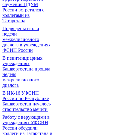
служения ЦДУМ
России встретился с
коллегами из
Татарстана
Подведены итоги
недели
межрелигиозного
диалога в учреждениях
ФСИН России
В пенитенциарных
учреждениях
Башкортостана прошла
неделя
межрелигиозного
диалога
В ИК-16 УФСИН
России по Республике
Башкортостан началось
строительство мечети
Работу с верующими в
учреждениях УФСИН
России обсудили
коллеги из Татарстана и