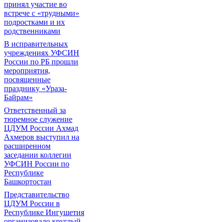
принял участие во
встрече с «трудными»
подростками и их
родственниками
В исправительных
учреждениях УФСИН
России по РБ прошли
мероприятия,
посвященные
празднику «Ураза-
Байрам»
Ответственный за
тюремное служение
ЦДУМ России Ахмад
Ахмеров выступил на
расширенном
заседании коллегии
УФСИН России по
Республике
Башкортостан
Представительство
ЦДУМ России в
Республике Ингушетия
организовало круглый