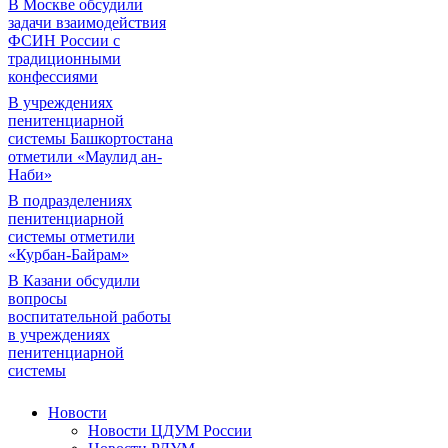
В Москве обсудили
задачи взаимодействия
ФСИН России с
традиционными
конфессиями
В учреждениях
пенитенциарной
системы Башкортостана
отметили «Маулид ан-
Наби»
В подразделениях
пенитенциарной
системы отметили
«Курбан-Байрам»
В Казани обсудили
вопросы
воспитательной работы
в учреждениях
пенитенциарной
системы
Новости
Новости ЦДУМ России