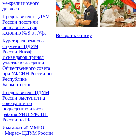
межрелигиозного
диалога
Представители ЦДУМ
России посетили
исправительную
колонию № 9 в г.Уфа
Возврат к списку
Куратор тюремного
служения ЦДУМ
России Инсаф
Искандаров принял
участие в заседании
Общественного совета
при УФСИН России по
Республике
Башкортостан
Представитель ЦДУМ
России выступил на
совещании по
подведению итогов
работы УИИ УФСИН
России по РБ
Имам-хатыб ММРО
«Мирас» ЦДУМ России