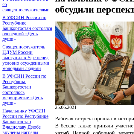
со
обсудили перспек
священнослужителями
В УФСИН России по
Республике
Башкортостан состоялся
очередной «День
души»
Священнослужитель
ЦДУМ России
выступил в Уфе перед
условно осужденными
молодыми людьми
В УФСИН России по
Республике
Башкортостан
состоялось
мероприятие «День
души»
25.06.2021
Начальнику УФСИН
России по Республике
Рабочая встреча прошла в истор
Башкортостан
В беседе также приняли участи
Владиславу Дзюбе
вручены награды
хатыб Первой соборной мече