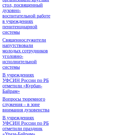
стол, посвященный
духовно-
воспитательной работе
в учреждениях
пенитенциарной
системы
Священнослужители
напутствовали
молодых сотрудников
уголовно-
исполнительной
системы
В учреждениях
УФСИН России по РБ
отметили «Курбан-
Байрам»
Вопросы тюремного
служения – в зоне
внимания духовенства
В учреждениях
УФСИН России по РБ
отметили праздник
«Ураза-Байрам»