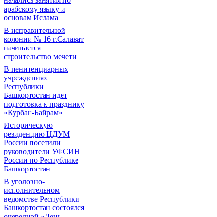
начались занятия по
арабскому языку и
основам Ислама
В исправительной
колонии № 16 г.Салават
начинается
строительство мечети
В пенитенциарных
учреждениях
Республики
Башкортостан идет
подготовка к празднику
«Курбан-Байрам»
Историческую
резиденцию ЦДУМ
России посетили
руководители УФСИН
России по Республике
Башкортостан
В уголовно-
исполнительном
ведомстве Республики
Башкортостан состоялся
очередной «День