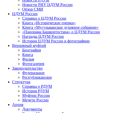
Новости РДУМ
Новости РИУ ЦДУМ России
Обзор СМИ
ЦДУМ России
Справка о ЦДУМ России
Книга «Исторические очерки»
Книга «Мусульманское духовное собрание»
«Панорама Башкортостана» о ЦДУМ России
Награды ЦДУМ России
История ЦДУМ России в фотографиях
Верховный муфтий
Биография
Книга
Фильм
Фотогалерея
Законодательство
Федеральное
Республиканское
Структура
Справка о РДУМ
История РДУМ
Муфтии России
Мечети России
Архив
Документы