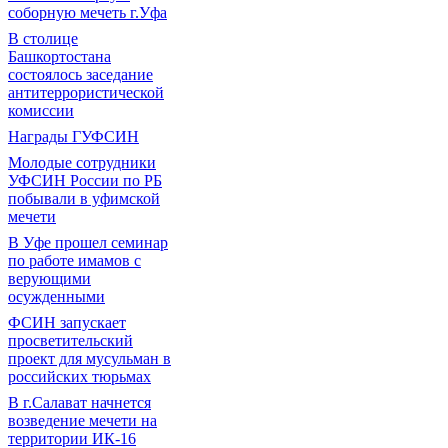
соборную мечеть г.Уфа
В столице
Башкортостана
состоялось заседание
антитеррористической
комиссии
Награды ГУФСИН
Молодые сотрудники
УФСИН России по РБ
побывали в уфимской
мечети
В Уфе прошел семинар
по работе имамов с
верующими
осужденными
ФСИН запускает
просветительский
проект для мусульман в
российских тюрьмах
В г.Салават начнется
возведение мечети на
территории ИК-16