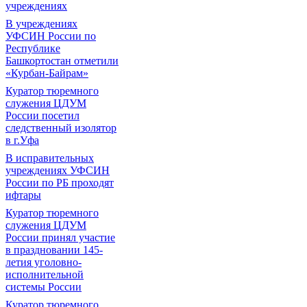
учреждениях
В учреждениях
УФСИН России по
Республике
Башкортостан отметили
«Курбан-Байрам»
Куратор тюремного
служения ЦДУМ
России посетил
следственный изолятор
в г.Уфа
В исправительных
учреждениях УФСИН
России по РБ проходят
ифтары
Куратор тюремного
служения ЦДУМ
России принял участие
в праздновании 145-
летия уголовно-
исполнительной
системы России
Куратор тюремного