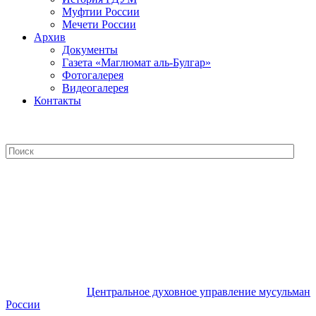
Муфтии России
Мечети России
Архив
Документы
Газета «Маглюмат аль-Булгар»
Фотогалерея
Видеогалерея
Контакты
Центральное духовное управление
мусульман России
Центральное духовное управление мусульман
России