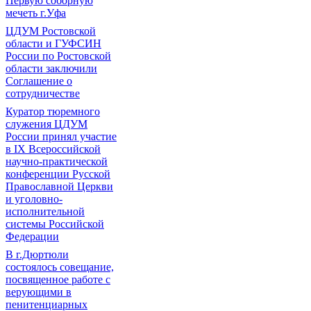
Первую соборную
мечеть г.Уфа
ЦДУМ Ростовской
области и ГУФСИН
России по Ростовской
области заключили
Соглашение о
сотрудничестве
Куратор тюремного
служения ЦДУМ
России принял участие
в IX Всероссийской
научно-практической
конференции Русской
Православной Церкви
и уголовно-
исполнительной
системы Российской
Федерации
В г.Дюртюли
состоялось совещание,
посвященное работе с
верующими в
пенитенциарных