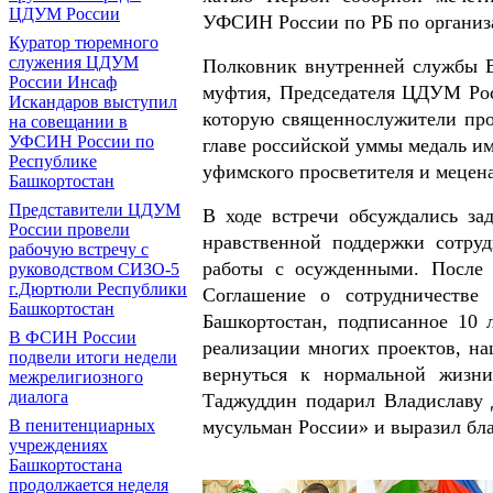
ЦДУМ России
УФСИН России по РБ по организ
Куратор тюремного
служения ЦДУМ
Полковник внутренней службы В
России Инсаф
муфтия, Председателя ЦДУМ Рос
Искандаров выступил
которую священнослужители про
на совещании в
УФСИН России по
главе российской уммы медаль им
Республике
уфимского просветителя и мецена
Башкортостан
Представители ЦДУМ
В ходе встречи обсуждались за
России провели
нравственной поддержки сотруд
рабочую встречу с
работы с осужденными. После 
руководством СИЗО-5
г.Дюртюли Республики
Соглашение о сотрудничест
Башкортостан
Башкортостан, подписанное 10 л
В ФСИН России
реализации многих проектов, на
подвели итоги недели
вернуться к нормальной жизни
межрелигиозного
диалога
Таджуддин подарил Владиславу 
В пенитенциарных
мусульман России» и выразил бла
учреждениях
Башкортостана
продолжается неделя