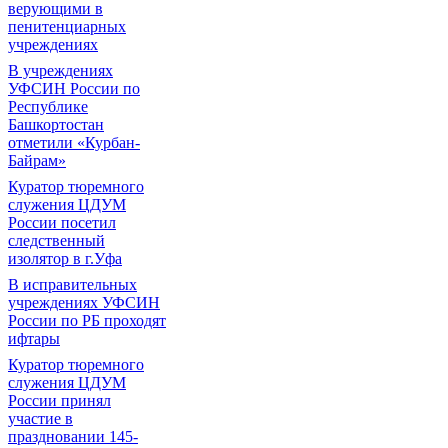
верующими в
пенитенциарных
учреждениях
В учреждениях
УФСИН России по
Республике
Башкортостан
отметили «Курбан-
Байрам»
Куратор тюремного
служения ЦДУМ
России посетил
следственный
изолятор в г.Уфа
В исправительных
учреждениях УФСИН
России по РБ проходят
ифтары
Куратор тюремного
служения ЦДУМ
России принял
участие в
праздновании 145-