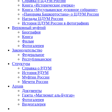
Справка о ЦДУМ России
Книга «Исторические очерки»
Книга «Мусульманское духовное собрание»
«Панорама Башкортостана» о ЦДУМ России
Награды ЦДУМ России
История ЦДУМ России в фотографиях
Верховный муфтий
Биография
Книга
Фильм
Фотогалерея
Законодательство
Федеральное
Республиканское
Структура
Справка о РДУМ
История РДУМ
Муфтии России
Мечети России
Архив
Документы
Газета «Маглюмат аль-Булгар»
Фотогалерея
Видеогалерея