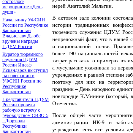
состоялось
иерей Анатолий Мальгин.
мероприятие «День
души»
В актовом зале колонии состоял
Начальнику УФСИН
истории традиционных конфесс
России по Республике
Башкортостан
тюремного служения ЦДУМ Росси
Владиславу Дзюбе
непреложный факт, что в нашей с
вручены награды
и национальной
почве. Правов
ЦДУМ России
более 190 национальностей века
Куратор тюремного
служения ЦДУМ
хазрат рассказал о примерах взаи
России Инсаф
а мусульмане ухаживали за церкв
Искандаров выступил
учреждениях в равной степени заб
на совещании в
УФСИН России по
поэтому для них на территори
Республике
праздник – День народного единст
Башкортостан
новгородце К.Минине (который, в
Представители ЦДУМ
Отечества.
России провели
рабочую встречу с
После общей части мероприяти
руководством СИЗО-5
г.Дюртюли
администрации ИК-9 и забота
Республики
учреждения есть все условия д
Башкортостан