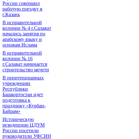
России совершил
рабочую поездку в
г.Казань
В исправительной
колонии № 4 г.Салават
начались занятия по
арабскому языку и
основам Ислама
В исправительной
колонии № 16
г.Салават начинается
строительство мечети
В пенитенциарных
учреждениях
Республики
Башкортостан идет
подготовка к
празднику «Курбан-
Байрам»
Историческую
резиденцию ЦДУМ
России посетили
руководители УФСИН