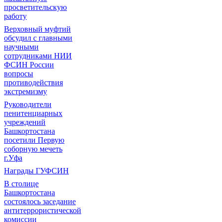
просветительскую
работу
Верховный муфтий
обсудил с главными
научными
сотрудниками НИИ
ФСИН России
вопросы
противодействия
экстремизму
Руководители
пенитенциарных
учреждений
Башкортостана
посетили Первую
соборную мечеть
г.Уфа
Награды ГУФСИН
В столице
Башкортостана
состоялось заседание
антитеррористической
комиссии