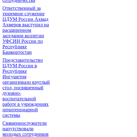
сотрудничества
Ответственный за
тюремное служение
ЦДУМ России Ахмад
Ахмеров выступил на
расширенном
заседании коллегии
УФСИН России по
Республике
Башкортостан
Представительство
ЦДУМ России в
Республике
Ингушетия
организовало круглый
стол, посвященный
духовно-
воспитательной
работе в учреждениях
пенитенциарной
системы
Священнослужители
напутствовали
молодых сотрудников