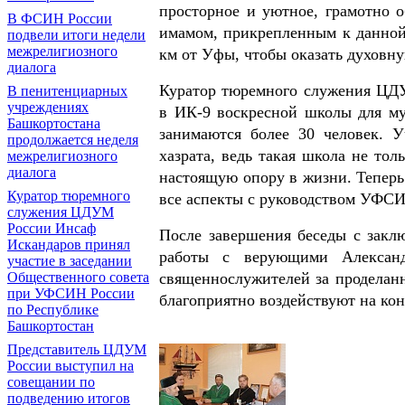
просторное и уютное, грамотно о
В ФСИН России
имамом, прикрепленным к данной 
подвели итоги недели
межрелигиозного
км от Уфы, чтобы оказать духовн
диалога
Куратор тюремного служения ЦД
В пенитенциарных
учреждениях
в ИК-9 воскресной школы для му
Башкортостана
занимаются более 30 человек. 
продолжается неделя
хазрата, ведь такая школа не то
межрелигиозного
диалога
настоящую опору в жизни. Теперь
Куратор тюремного
все аспекты с руководством УФСИ
служения ЦДУМ
России Инсаф
После завершения беседы с зак
Искандаров принял
работы с верующими Александ
участие в заседании
священнослужителей за проделанн
Общественного совета
при УФСИН России
благоприятно воздействуют на ко
по Республике
Башкортостан
Представитель ЦДУМ
России выступил на
совещании по
подведению итогов