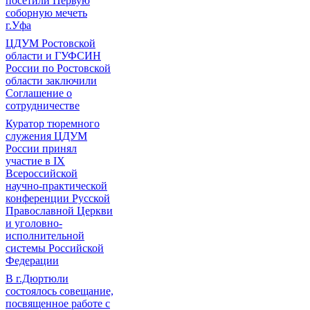
посетили Первую
соборную мечеть
г.Уфа
ЦДУМ Ростовской
области и ГУФСИН
России по Ростовской
области заключили
Соглашение о
сотрудничестве
Куратор тюремного
служения ЦДУМ
России принял
участие в IX
Всероссийской
научно-практической
конференции Русской
Православной Церкви
и уголовно-
исполнительной
системы Российской
Федерации
В г.Дюртюли
состоялось совещание,
посвященное работе с