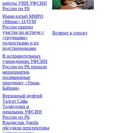
работы УИИ УФСИН
России по РБ
Имам-хатыб ММРО
«Мирас» ЦДУМ
России принял
участие во встрече с
Возврат к списку
«трудными»
подростками и их
родственниками
В исправительных
учреждениях УФСИН
России по РБ прошли
мероприятия,
посвященные
празднику «Ураза-
Байрам»
Верховный муфтий
Талгат Сафа
Таджуддин и
начальник УФСИН
России по РБ
Владислав Дзюба
обсудили перспективы