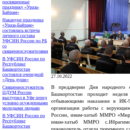
посвященные
празднику «Ураза-
Байрам»
Накануне праздника
«Ураза-Байрам»
состоялась встреча
личного состава
УФСИН России по РБ
со
священнослужителями
В УФСИН России по
Республике
Башкортостан
состоялся очередной
27.10.2022
«День души»
В преддверии Дня народного 
Священнослужитель
ЦДУМ России
Башкортостан проходит неделя
выступил в Уфе перед
отбывающими наказание в ИК-9
условно осужденными
организации работы с верующи
молодыми людьми
России, имам-хатыб ММРО «Мира
В УФСИН России по
Республике
имам-хатыб ММРО с.Ибрагимо
Башкортостан
руководитель отдела тюремного 