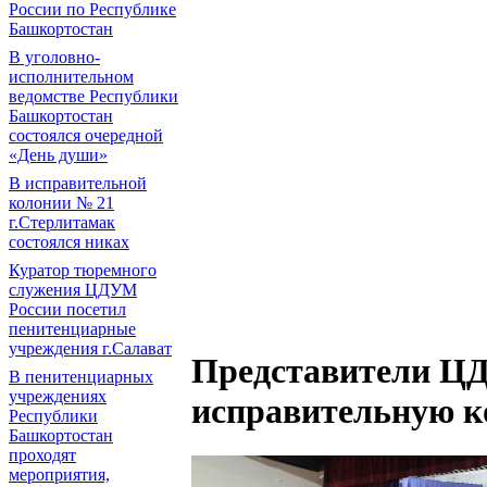
России по Республике
Башкортостан
В уголовно-
исполнительном
ведомстве Республики
Башкортостан
состоялся очередной
«День души»
В исправительной
колонии № 21
г.Стерлитамак
состоялся никах
Куратор тюремного
служения ЦДУМ
России посетил
пенитенциарные
учреждения г.Салават
Представители ЦД
В пенитенциарных
учреждениях
исправительную к
Республики
Башкортостан
проходят
мероприятия,