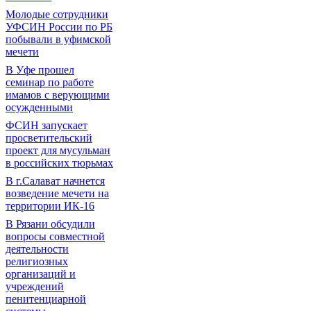
Молодые сотрудники
УФСИН России по РБ
побывали в уфимской
мечети
В Уфе прошел
семинар по работе
имамов с верующими
осужденными
ФСИН запускает
просветительский
проект для мусульман
в российских тюрьмах
В г.Салават начнется
возведение мечети на
территории ИК-16
В Рязани обсудили
вопросы совместной
деятельности
религиозных
организаций и
учреждений
пенитенциарной