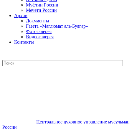
Муфтии России
Мечети России
Архив
Документы
Газета «Маглюмат аль-Булгар»
Фотогалерея
Видеогалерея
Контакты
Центральное духовное управление
мусульман России
Центральное духовное управление мусульман
России