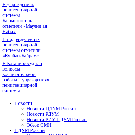
В учреждениях
пенитенциарной
системы
Башкортостана
отметили «Маулид ан-
Наби»
В подразделениях
пенитенциарной
системы отметили
«Курбан-Байрам»
В Казани обсудили
вопросы
воспитательной
работы в учреждениях
пенитенциарной
системы
Новости
Новости ЦДУМ России
Новости РДУМ
Новости РИУ ЦДУМ России
Обзор СМИ
ЦДУМ России