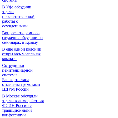
системы
В Уфе обсудили
задачи
просветительской
работы с
осужденными
Вопросы тюремного
служения обсудили на
семинарах в Крыму
В еще одной колонии
открылась молельная
комната
Сотрудники
пенитенциарной
системы
Башкортостана
отмечены грамотами
ЦДУМ России
В Москве обсудили
задачи взаимодействия
ФСИН России с
традиционными
конфессиями