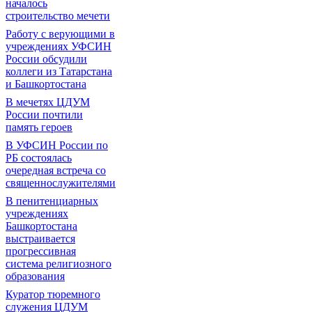
началось
строительство мечети
Работу с верующими в
учреждениях УФСИН
России обсудили
коллеги из Татарстана
и Башкортостана
В мечетях ЦДУМ
России почтили
память героев
В УФСИН России по
РБ состоялась
очередная встреча со
священнослужителями
В пенитенциарных
учреждениях
Башкортостана
выстраивается
прогрессивная
система религиозного
образования
Куратор тюремного
служения ЦДУМ