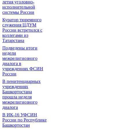
летия уголовно-
исполнительной
системы России
Куратор тюремного
служения ЦДУМ
России встретился с
коллегами из
Татарстана
Подведены итоги
недели
межрелигиозного
диалога в
учреждениях ФСИН
России
В пенитенциарных
учреждениях
Башкортостана
прошла неделя
межрелигиозного
диалога
В ИК-16 УФСИН
России по Республике
Башкортостан