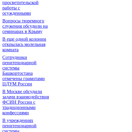
просветительской
работы с
осужденными
Вопросы тюремного
служения обсудили на
семинарах в Крыму
В еще одной колонии
открылась молельная
комната
Сотрудники
пенитенциарной
системы
Башкортостана
отмечены грамотами
ЦДУМ России
В Москве обсудили
задачи взаимодействия
ФСИН России с
традиционными
конфессиями
В учреждениях
пенитенциарной
системы