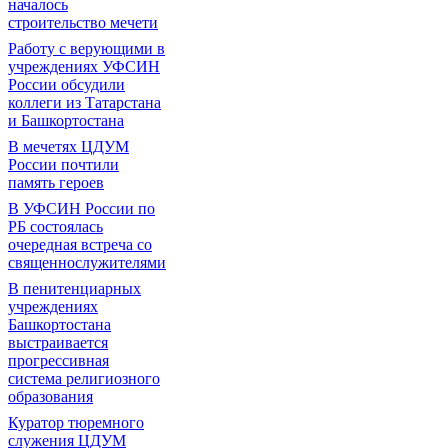
началось
строительство мечети
Работу с верующими в
учреждениях УФСИН
России обсудили
коллеги из Татарстана
и Башкортостана
В мечетях ЦДУМ
России почтили
память героев
В УФСИН России по
РБ состоялась
очередная встреча со
священнослужителями
В пенитенциарных
учреждениях
Башкортостана
выстраивается
прогрессивная
система религиозного
образования
Куратор тюремного
служения ЦДУМ