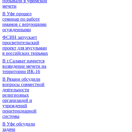
побывали в уфимской
мечети
В Уфе прошел
семинар по работе
имамов с верующими
осужденными
ФСИН запускает
просветительский
проект для мусульман
в российских тюрьмах
В г.Салават начнется
возведение мечети на
территории ИК-16
В Рязани обсудили
вопросы совместной
деятельности
религиозных
организаций и
учреждений
пенитенциарной
системы
В Уфе обсудили
задачи