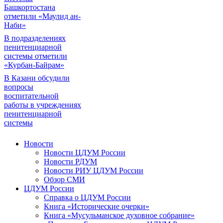
Башкортостана
отметили «Маулид ан-
Наби»
В подразделениях
пенитенциарной
системы отметили
«Курбан-Байрам»
В Казани обсудили
вопросы
воспитательной
работы в учреждениях
пенитенциарной
системы
Новости
Новости ЦДУМ России
Новости РДУМ
Новости РИУ ЦДУМ России
Обзор СМИ
ЦДУМ России
Справка о ЦДУМ России
Книга «Исторические очерки»
Книга «Мусульманское духовное собрание»