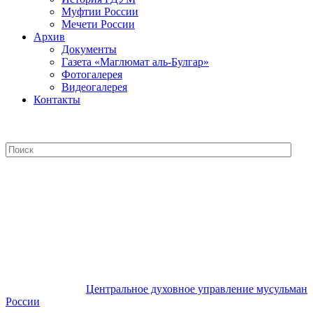
Муфтии России
Мечети России
Архив
Документы
Газета «Маглюмат аль-Булгар»
Фотогалерея
Видеогалерея
Контакты
Центральное духовное управление
мусульман России
Центральное духовное управление мусульман
России