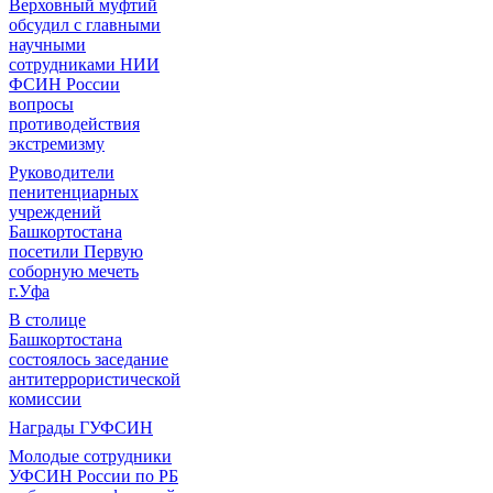
Верховный муфтий
обсудил с главными
научными
сотрудниками НИИ
ФСИН России
вопросы
противодействия
экстремизму
Руководители
пенитенциарных
учреждений
Башкортостана
посетили Первую
соборную мечеть
г.Уфа
В столице
Башкортостана
состоялось заседание
антитеррористической
комиссии
Награды ГУФСИН
Молодые сотрудники
УФСИН России по РБ