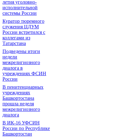
летия уголовно-
исполнительной
системы России
Куратор тюремного
служения ЦДУМ
России встретился с
коллегами из
Татарстана
Подведены итоги
недели
межрелигиозного
диалога в
учреждениях ФСИН
России
В пенитенциарных
учреждениях
Башкортостана
прошла неделя
межрелигиозного
диалога
В ИК-16 УФСИН
России по Республике
Башкортостан