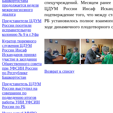
Башкортостана
спецучреждений. Месяцем ранее
продолжается неделя
ЦДУМ России Инсаф Исканда
межрелигиозного
диалога
подтверждение того, что между 
РБ установилось полное взаимоп
Представители ЦДУМ
России посетили
ходе динамичного плодотворного с
исправительную
колонию № 9 в г.Уфа
Куратор тюремного
служения ЦДУМ
России Инсаф
Искандаров принял
участие в заседании
Общественного совета
при УФСИН России
Возврат к списку
по Республике
Башкортостан
Представитель ЦДУМ
России выступил на
совещании по
подведению итогов
работы УИИ УФСИН
России по РБ