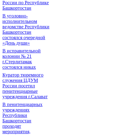
России по Республике
Башкортостан
В уголовно-
исполнительном
ведомстве Республики
Башкортостан
состоялся очередной
«День души»
В исправительной
колонии № 21
г.Стерлитамак
состоялся никах
Куратор тюремного
служения ЦДУМ
России посетил
пенитенциарные
учреждения г.Салават
В пенитенциарных
учреждениях
Республики
Башкортостан
проходят
мероприятия,