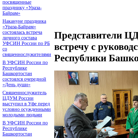
посвященные
празднику «Ураза-
Байрам»
Накануне праздника
«Ураза-Байрам»
состоялась встреча
Представители ЦД
личного состава
УФСИН России по РБ
встречу с руково
со
священнослужителями
Республики Башко
В УФСИН России по
Республике
Башкортостан
состоялся очередной
«День души»
Священнослужитель
ЦДУМ России
выступил в Уфе перед
условно осужденными
молодыми людьми
В УФСИН России по
Республике
Башкортостан