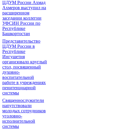
ЦДУМ России Ахмад
Ахмеров выступил на
расширенном
заседании коллегии
УФСИН России по
Республике
Башкортостан
Представительство
ЦДУМ России в
Республике
Ингушетия
организовало круглый
стол, посвященный
духовно-
воспитательной
работе в учреждениях
пенитенциарной
системы
Священнослужители
напутствовали
молодых сотрудников
уголовно-
исполнительной
системы