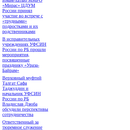
Имам-хатыб ММРО
«Мирас» ЦДУМ
России принял
участие во встрече с
«трудными»
подростками и их
родственниками
В исправительных
учреждениях УФСИН
России по РБ прошли
мероприятия,
посвященные
празднику «Ураза-
Байрам»
Верховный муфтий
Талгат Сафа
Таджуддин и
начальник УФСИН
России по РБ
Владислав Дзюба
обсудили перспективы
сотрудничества
Ответственный за
тюремное служение