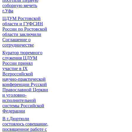
посетили Первую
соборную мечеть
г.Уфа
ЦДУМ Ростовской
области и ГУФСИН
России по Ростовской
области заключили
Соглашение о
сотрудничестве
Куратор тюремного
служения ЦДУМ
России принял
участие в IX
Всероссийской
научно-практической
конференции Русской
Православной Церкви
и уголовно-
исполнительной
системы Российской
Федерации
В г.Дюртюли
состоялось совещание,
посвященное работе с