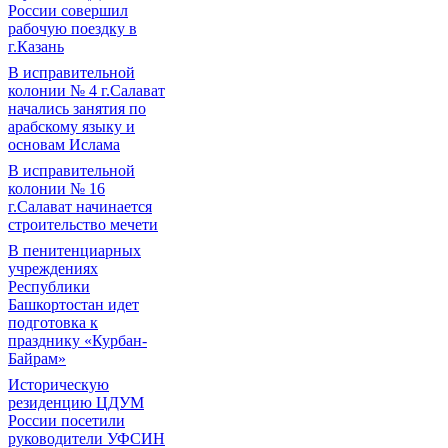
России совершил
рабочую поездку в
г.Казань
В исправительной
колонии № 4 г.Салават
начались занятия по
арабскому языку и
основам Ислама
В исправительной
колонии № 16
г.Салават начинается
строительство мечети
В пенитенциарных
учреждениях
Республики
Башкортостан идет
подготовка к
празднику «Курбан-
Байрам»
Историческую
резиденцию ЦДУМ
России посетили
руководители УФСИН