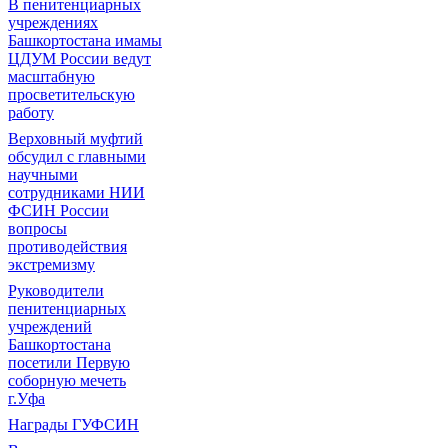
В пенитенциарных
учреждениях
Башкортостана имамы
ЦДУМ России ведут
масштабную
просветительскую
работу
Верховный муфтий
обсудил с главными
научными
сотрудниками НИИ
ФСИН России
вопросы
противодействия
экстремизму
Руководители
пенитенциарных
учреждений
Башкортостана
посетили Первую
соборную мечеть
г.Уфа
Награды ГУФСИН