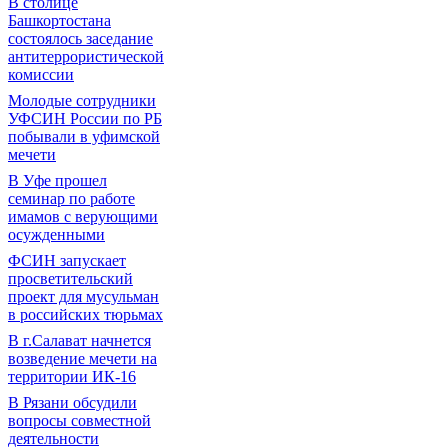
В столице
Башкортостана
состоялось заседание
антитеррористической
комиссии
Молодые сотрудники
УФСИН России по РБ
побывали в уфимской
мечети
В Уфе прошел
семинар по работе
имамов с верующими
осужденными
ФСИН запускает
просветительский
проект для мусульман
в российских тюрьмах
В г.Салават начнется
возведение мечети на
территории ИК-16
В Рязани обсудили
вопросы совместной
деятельности