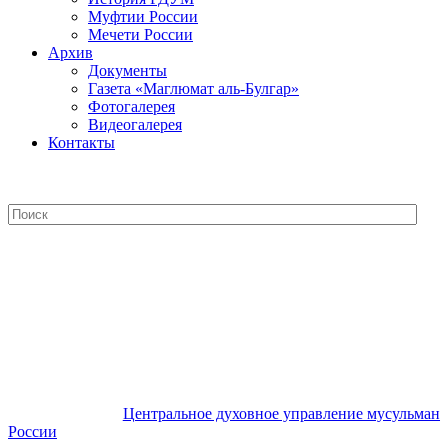
Муфтии России
Мечети России
Архив
Документы
Газета «Маглюмат аль-Булгар»
Фотогалерея
Видеогалерея
Контакты
Центральное духовное управление
мусульман России
Центральное духовное управление мусульман
России