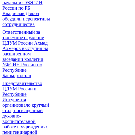
начальник УФСИН
России по РБ
Владислав Дзюба
обсудили перспективы
сотрудничества
Ответственный за
тюремное служение
ЦДУМ России Ахмад
Ахмеров выступил на
расширенном
заседании коллегии
УФСИН России по
Республике
Башкортостан
Представительство
ЦДУМ России в
Республике
Ингушетия
организовало круглый
стол, посвященный
духовно-
воспитательной
работе в учреждениях
пенитенциарной