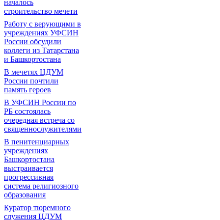
началось
строительство мечети
Работу с верующими в
учреждениях УФСИН
России обсудили
коллеги из Татарстана
и Башкортостана
В мечетях ЦДУМ
России почтили
память героев
В УФСИН России по
РБ состоялась
очередная встреча со
священнослужителями
В пенитенциарных
учреждениях
Башкортостана
выстраивается
прогрессивная
система религиозного
образования
Куратор тюремного
служения ЦДУМ