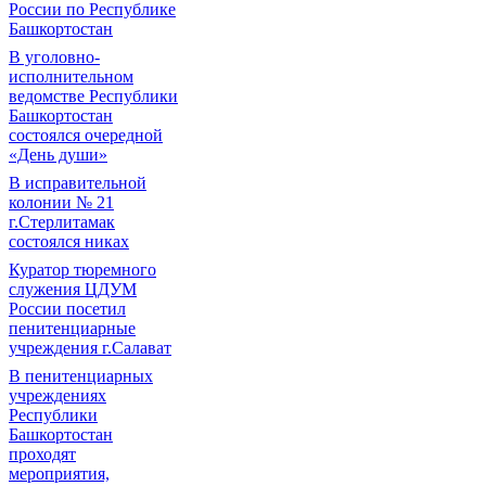
России по Республике
Башкортостан
В уголовно-
исполнительном
ведомстве Республики
Башкортостан
состоялся очередной
«День души»
В исправительной
колонии № 21
г.Стерлитамак
состоялся никах
Куратор тюремного
служения ЦДУМ
России посетил
пенитенциарные
учреждения г.Салават
В пенитенциарных
учреждениях
Республики
Башкортостан
проходят
мероприятия,