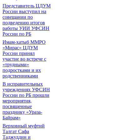
Представитель ЦДУМ
России выступил на
совещании по
подведению итогов
работы УИИ УФСИН
России по РБ
Имам-хатыб ММРО
«Мирас» ЦДУМ
России принял
участие во встрече с
«трудными»
подростками и их
родственниками
В исправительных
учреждениях УФСИН
России по РБ прошли
мероприятия,
посвященные
празднику «Ураза-
Байрам»
Верховный муфтий
Талгат Сафа
Таджуддин и