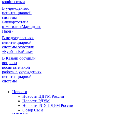
конфессиями
В учреждениях
пенитенциарной
системы
Башкортостана
отметили «Маулид ан-
Наби»
В подразделениях
пенитенциарной
системы отметили
«Курбан-Байрам»
В Казани обсудили
вопросы
воспитательной
работы в учреждениях
пенитенциарной
системы
Новости
Новости ЦДУМ России
Новости РДУМ
Новости РИУ ЦДУМ России
Обзор СМИ