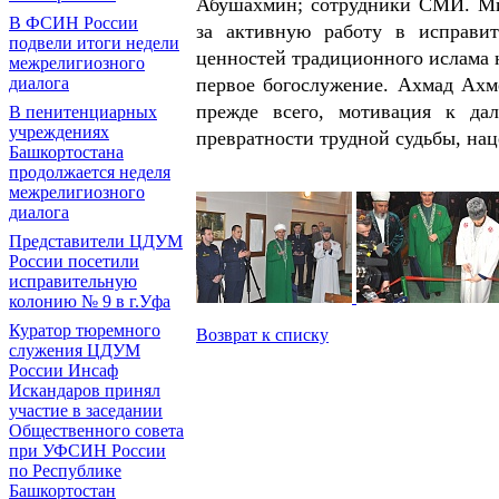
Абушахмин; сотрудники СМИ. Ми
В ФСИН России
за активную работу в исправит
подвели итоги недели
ценностей традиционного ислама 
межрелигиозного
диалога
первое богослужение. Ахмад Ахме
прежде всего, мотивация к да
В пенитенциарных
учреждениях
превратности трудной судьбы, нац
Башкортостана
продолжается неделя
межрелигиозного
диалога
Представители ЦДУМ
России посетили
исправительную
колонию № 9 в г.Уфа
Куратор тюремного
Возврат к списку
служения ЦДУМ
России Инсаф
Искандаров принял
участие в заседании
Общественного совета
при УФСИН России
по Республике
Башкортостан