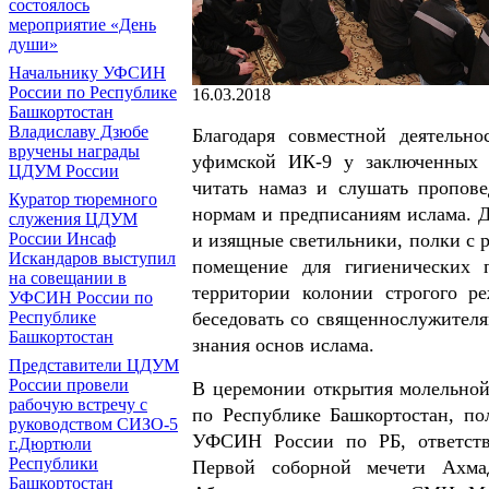
состоялось
мероприятие «День
души»
Начальнику УФСИН
России по Республике
16.03.2018
Башкортостан
Владиславу Дзюбе
Благодаря совместной деятельн
вручены награды
уфимской ИК-9 у заключенных э
ЦДУМ России
читать намаз и слушать пропов
Куратор тюремного
нормам и предписаниям ислама. Д
служения ЦДУМ
России Инсаф
и изящные светильники, полки с 
Искандаров выступил
помещение для гигиенических 
на совещании в
территории колонии строгого р
УФСИН России по
Республике
беседовать со священнослужителя
Башкортостан
знания основ ислама.
Представители ЦДУМ
России провели
В церемонии открытия молельно
рабочую встречу с
по Республике Башкортостан, п
руководством СИЗО-5
УФСИН России по РБ, ответст
г.Дюртюли
Республики
Первой соборной мечети Ахма
Башкортостан