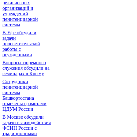
религиозных
организаций и
учреждений
пенитенциарной
системы
В Уфе обсудили
задачи
просветительской
работы с
осужденными
Вопросы тюремного
служения обсудили на
семинарах в Крыму
Сотрудники
пенитенциарной
системы
Башкортостана
отмечены грамотами
ЦДУМ России
В Москве обсудили
задачи взаимодействия
ФСИН России с
традиционными