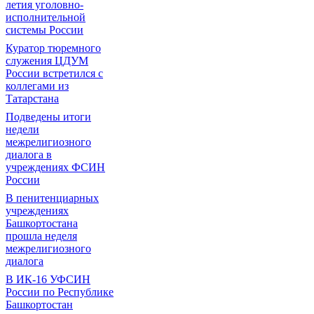
летия уголовно-
исполнительной
системы России
Куратор тюремного
служения ЦДУМ
России встретился с
коллегами из
Татарстана
Подведены итоги
недели
межрелигиозного
диалога в
учреждениях ФСИН
России
В пенитенциарных
учреждениях
Башкортостана
прошла неделя
межрелигиозного
диалога
В ИК-16 УФСИН
России по Республике
Башкортостан