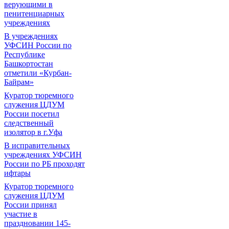
верующими в
пенитенциарных
учреждениях
В учреждениях
УФСИН России по
Республике
Башкортостан
отметили «Курбан-
Байрам»
Куратор тюремного
служения ЦДУМ
России посетил
следственный
изолятор в г.Уфа
В исправительных
учреждениях УФСИН
России по РБ проходят
ифтары
Куратор тюремного
служения ЦДУМ
России принял
участие в
праздновании 145-