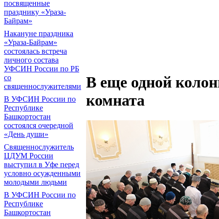
посвященные
празднику «Ураза-
Байрам»
Накануне праздника
«Ураза-Байрам»
состоялась встреча
личного состава
УФСИН России по РБ
со
В еще одной коло
священнослужителями
комната
В УФСИН России по
Республике
Башкортостан
состоялся очередной
«День души»
Священнослужитель
ЦДУМ России
выступил в Уфе перед
условно осужденными
молодыми людьми
В УФСИН России по
Республике
Башкортостан