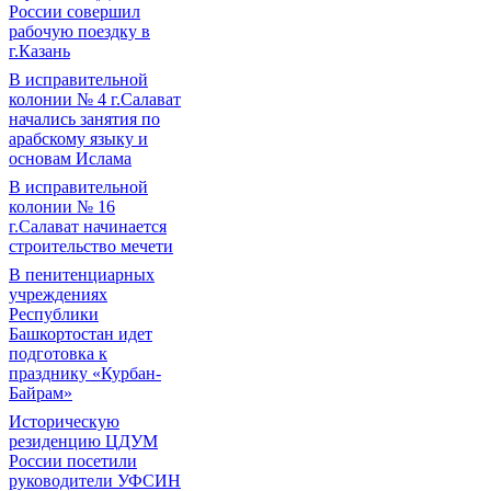
России совершил
рабочую поездку в
г.Казань
В исправительной
колонии № 4 г.Салават
начались занятия по
арабскому языку и
основам Ислама
В исправительной
колонии № 16
г.Салават начинается
строительство мечети
В пенитенциарных
учреждениях
Республики
Башкортостан идет
подготовка к
празднику «Курбан-
Байрам»
Историческую
резиденцию ЦДУМ
России посетили
руководители УФСИН