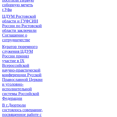
посетили Первую
соборную мечеть
г.Уфа
ЦДУМ Ростовской
области и ГУФСИН
России по Ростовской
области заключили
Соглашение о
сотрудничестве
Куратор тюремного
служения ЦДУМ
России принял
участие в IX
Всероссийской
научно-практической
конференции Русской
Православной Церкви
и уголовно-
исполнительной
системы Российской
Федерации
В г.Дюртюли
состоялось совещание,
посвященное работе с