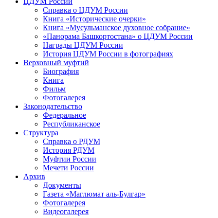
ЦДУМ России
Справка о ЦДУМ России
Книга «Исторические очерки»
Книга «Мусульманское духовное собрание»
«Панорама Башкортостана» о ЦДУМ России
Награды ЦДУМ России
История ЦДУМ России в фотографиях
Верховный муфтий
Биография
Книга
Фильм
Фотогалерея
Законодательство
Федеральное
Республиканское
Структура
Справка о РДУМ
История РДУМ
Муфтии России
Мечети России
Архив
Документы
Газета «Маглюмат аль-Булгар»
Фотогалерея
Видеогалерея