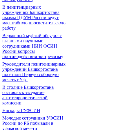
В пенитенциарных
учреждениях Башкортостана
имамы ЦДУМ России ведут
масштабную просветительскую
работу
Верховный муфтий обсудил с
главными научными
сотрудниками НИИ ФСИН
России вопросы
противодействия экстремизму
Руководители пенитенциарных
учреждений Башкортостана
посетили Первую соборную
мечеть г.Уфа
В столице Башкортостана
состоялось заседание
антитеррористической
комиссии
Награды ГУФСИН
Молодые сотрудники УФСИН
России по РБ побывали в
уфимской мечети