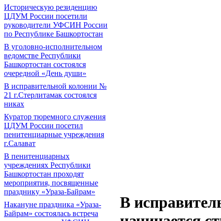
Историческую резиденцию
ЦДУМ России посетили
руководители УФСИН России
по Республике Башкортостан
В уголовно-исполнительном
ведомстве Республики
Башкортостан состоялся
очередной «День души»
В исправительной колонии №
21 г.Стерлитамак состоялся
никах
Куратор тюремного служения
ЦДУМ России посетил
пенитенциарные учреждения
г.Салават
В пенитенциарных
учреждениях Республики
Башкортостан проходят
мероприятия, посвященные
празднику «Ураза-Байрам»
В исправител
Накануне праздника «Ураза-
Байрам» состоялась встреча
начинается с