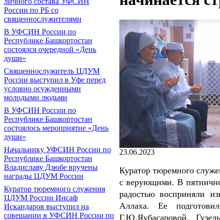
личного состава УФСИН
России по РБ со
священнослужителями
В УФСИН России по
Республике Башкортостан
состоялся очередной «День
души»
Священнослужитель ЦДУМ
России выступил в Уфе перед
условно осужденными
молодыми людьми
В УФСИН России по
Республике Башкортостан
состоялось мероприятие «День
души»
Начальнику УФСИН России по
23.06.2023
Республике Башкортостан
Владиславу Дзюбе вручены
Куратор тюремного служе
награды ЦДУМ России
с верующими. В пятнично
Куратор тюремного служения
радостью восприняли из
ЦДУМ России Инсаф
Аллаха. Ее подготови
Искандаров выступил на
совещании в УФСИН России по
Г.Ю.Яубасаровой. Гузе