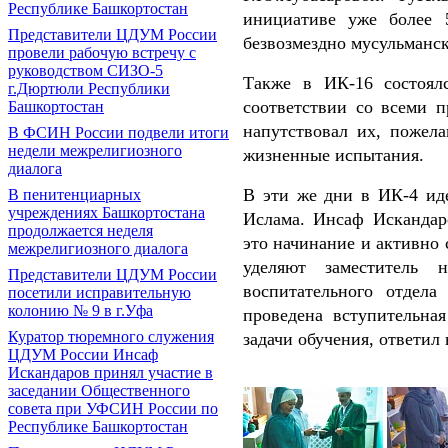
Республике Башкортостан
инициативе уже более 
Представители ЦДУМ России
безвозмездно мусульманс
провели рабочую встречу с
руководством СИЗО-5
Также в ИК-16 состоял
г.Дюртюли Республики
соответствии со всеми 
Башкортостан
напутствовал их, пожела
В ФСИН России подвели итоги
недели межрелигиозного
жизненные испытания.
диалога
В эти же дни в ИК-4 иде
В пенитенциарных
учреждениях Башкортостана
Ислама. Инсаф Искандаро
продолжается неделя
это начинание и активно
межрелигиозного диалога
уделяют заместитель 
Представители ЦДУМ России
воспитательного отдела
посетили исправительную
колонию № 9 в г.Уфа
проведена вступительная
Куратор тюремного служения
задачи обучения, ответил
ЦДУМ России Инсаф
Искандаров принял участие в
заседании Общественного
совета при УФСИН России по
Республике Башкортостан