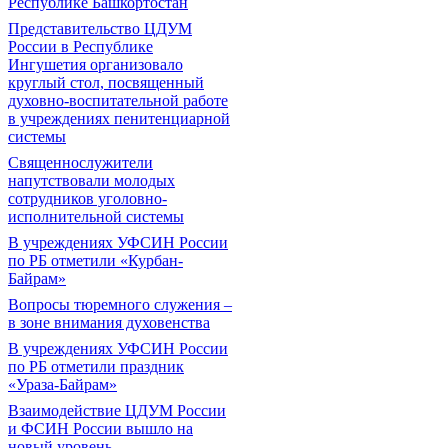
Республике Башкортостан
Представительство ЦДУМ
России в Республике
Ингушетия организовало
круглый стол, посвященный
духовно-воспитательной работе
в учреждениях пенитенциарной
системы
Священнослужители
напутствовали молодых
сотрудников уголовно-
исполнительной системы
В учреждениях УФСИН России
по РБ отметили «Курбан-
Байрам»
Вопросы тюремного служения –
в зоне внимания духовенства
В учреждениях УФСИН России
по РБ отметили праздник
«Ураза-Байрам»
Взаимодействие ЦДУМ России
и ФСИН России вышло на
новый уровень