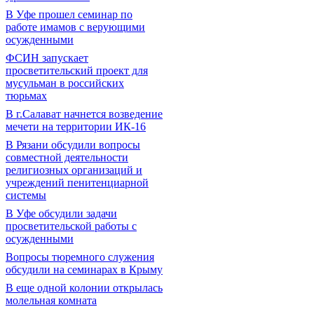
В Уфе прошел семинар по
работе имамов с верующими
осужденными
ФСИН запускает
просветительский проект для
мусульман в российских
тюрьмах
В г.Салават начнется возведение
мечети на территории ИК-16
В Рязани обсудили вопросы
совместной деятельности
религиозных организаций и
учреждений пенитенциарной
системы
В Уфе обсудили задачи
просветительской работы с
осужденными
Вопросы тюремного служения
обсудили на семинарах в Крыму
В еще одной колонии открылась
молельная комната