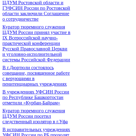
ЦДУМ Ростовской области и
ГУФСИН России по Ростовской
области заключили Соглашение
о сотрудничестве
Куратор тюремного служения
ЦДУМ России принял участие в
IX Всероссийской научно-
практической конференции
Русской Православной Церкви
и уголовно-исполнительной
системы Российской Федерации
В г.Дюртюли состоялось
совещание, посвященное работе
с верующими в
пенитенциарных учреждениях
В учреждениях УФСИН России
по Республике Башкортостан
отметили «Курбан-Байрам»
Куратор тюремного служения
ЦДУМ России посетил
следственный изолятор в г.Уфа
В исправительных учреждениях
УФСИН России по РБ проходят