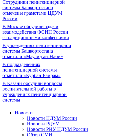
Сотрудники пенитенциарной
системы Башкортостана
отмечены грамотами ЦДУМ
России
В Москве обсудили задачи
взаимодействия ФСИН России
с традиционными конфессиями
В учреждениях пенитенциарной
системы Башкортостана
отметили «Маулид ан-Наби»
В подразделениях
пенитенциарной системы
отметили «Курбан-Байрам»
В Казани обсудили вопросы
воспитательной работы в
учреждениях пенитенциарной
системы
Новости
Новости ЦДУМ России
Новости РДУМ
Новости РИУ ЦДУМ России
Обзор СМИ