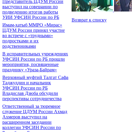
Представитель ЦДУМ России
выступил на совещании по
подведению итогов работы
УИИ УФСИН России по РБ
Возврат к списку
Имам-хатыб ММРО «Мирас»
ЦДУМ России принял участие
во встрече с «трудными»
подростками и их
родственниками
В исправительных учреждениях
УФСИН России по РБ прошли
мероприятия, посвященные
празднику «Ураза-Байрам»
Верховный муфтий Талгат Сафа
Таджуддин и начальник
УФСИН России по РБ
Владислав Дзюба обсудили
перспективы сотрудничества
Ответственный за тюремное
служение ЦДУМ России Ахмад
Ахмеров выступил на
расширенном заседании
коллегии УФСИН России по