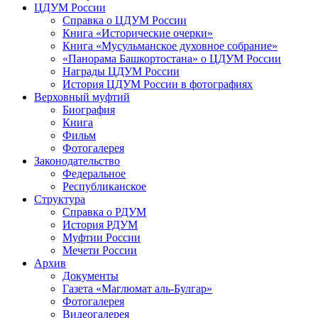
ЦДУМ России
Справка о ЦДУМ России
Книга «Исторические очерки»
Книга «Мусульманское духовное собрание»
«Панорама Башкортостана» о ЦДУМ России
Награды ЦДУМ России
История ЦДУМ России в фотографиях
Верховный муфтий
Биография
Книга
Фильм
Фотогалерея
Законодательство
Федеральное
Республиканское
Структура
Справка о РДУМ
История РДУМ
Муфтии России
Мечети России
Архив
Документы
Газета «Маглюмат аль-Булгар»
Фотогалерея
Видеогалерея