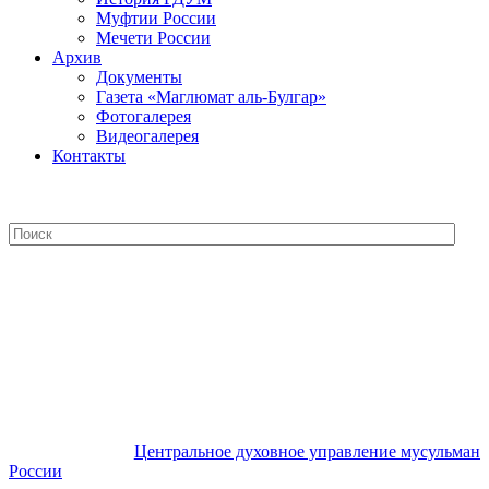
Муфтии России
Мечети России
Архив
Документы
Газета «Маглюмат аль-Булгар»
Фотогалерея
Видеогалерея
Контакты
Центральное духовное управление
мусульман России
Центральное духовное управление мусульман
России