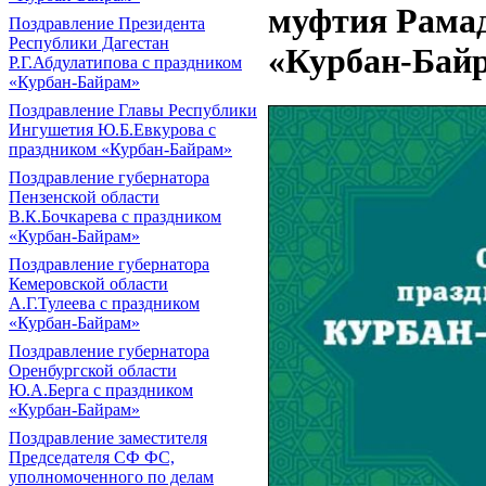
муфтия Рамад
Поздравление Президента
Республики Дагестан
«Курбан-Бай
Р.Г.Абдулатипова с праздником
«Курбан-Байрам»
Поздравление Главы Республики
Ингушетия Ю.Б.Евкурова с
праздником «Курбан-Байрам»
Поздравление губернатора
Пензенской области
В.К.Бочкарева с праздником
«Курбан-Байрам»
Поздравление губернатора
Кемеровской области
А.Г.Тулеева с праздником
«Курбан-Байрам»
Поздравление губернатора
Оренбургской области
Ю.А.Берга с праздником
«Курбан-Байрам»
Поздравление заместителя
Председателя СФ ФС,
уполномоченного по делам