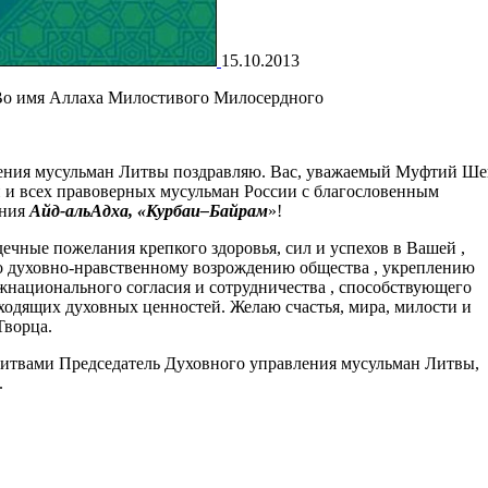
15.10.2013
Во имя Аллаха Милостивого Милосердного
ения мусульман Литвы поздравляю. Вас, уважаемый Муфтий Ше
 и всех правоверных мусульман России с благословенным
ения
Айд-альАдха, «Курбаи‒Байрам
»!
ечные пожелания крепкого здоровья, сил и успехов в Вашей ,
о духовно-нравственному возрождению общества , укреплению
национального согласия и сотрудничества , способствующего
одящих духовных ценностей. Желаю счастья, мира, милости и
Творца.
итвами Председатель Духовного управления мусульман Литвы,
.