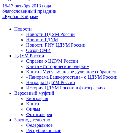
15-17 октября 2013 года
благословенный праздник
«Курбан-Байрам»
Новости
Новости ЦДУМ России
Новости РДУМ
Новости РИУ ЦДУМ России
Обзор СМИ
ЦДУМ России
Справка о ЦДУМ России
Книга «Исторические очерки»
Книга «Мусульманское духовное собрание»
«Панорама Башкортостана» о ЦДУМ России
Награды ЦДУМ России
История ЦДУМ России в фотографиях
Верховный муфтий
Биография
Книга
Фильм
Фотогалерея
Законодательство
Федеральное
Республиканское