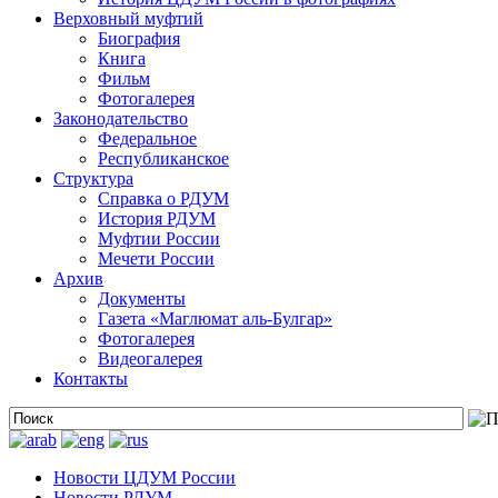
Верховный муфтий
Биография
Книга
Фильм
Фотогалерея
Законодательство
Федеральное
Республиканское
Структура
Справка о РДУМ
История РДУМ
Муфтии России
Мечети России
Архив
Документы
Газета «Маглюмат аль-Булгар»
Фотогалерея
Видеогалерея
Контакты
Новости ЦДУМ России
Новости РДУМ