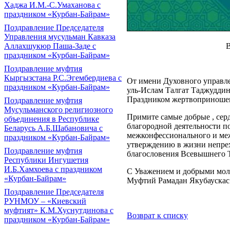
Хаджа И.М.-С.Умаханова с
праздником «Курбан-Байрам»
Поздравление Председателя
Управления мусульман Кавказа
Аллахшукюр Паша-Заде с
праздником «Курбан-Байрам»
Поздравление муфтия
Кыргызстана Р.С.Эгембердиева с
От имени Духовного управл
праздником «Курбан-Байрам»
уль-Ислам Талгат Таджуддин
Праздником жертвопринош
Поздравление муфтия
Мусульманского религиозного
Примите самые добрые , серд
объединения в Республике
благородной деятельности п
Беларусь А.Б.Шабановича с
межконфессионального и меж
праздником «Курбан-Байрам»
утверждению в жизни непрех
Поздравление муфтия
благословения Всевышнего 
Республики Ингушетия
И.Б.Хамхоева с праздником
С Уважением и добрыми мол
«Курбан-Байрам»
Муфтий Рамадан Якубаускас
Поздравление Председателя
РУНМОУ – «Киевский
муфтият» К.М.Хуснутдинова с
Возврат к списку
праздником «Курбан-Байрам»