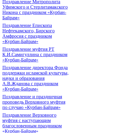
Поздравление Митрополита
Уфимского и Стерлитамакского
Никона с праздником «Курбан-
Байрам»
Поздравление Епископа
Нефтекамского, Бирского
Амфросия с праздником
«Курбан-Байрам»
Поздравление муфтия РТ
К.И.Самигуллина с праздником
«Курбан-Байрам»
Поздравление директора Фонда
поддержки исламской культуры,
науки и образования
А.В.Жданова с праздником
«Курбан-Байрам»
Поздравление и праздничная
проповедь Верховного муфтия
по случаю «Курбан-Байрам»
Поздравление Верховного
муфтия с наступающим
благословенным праздником
«Курбан-Байрам»