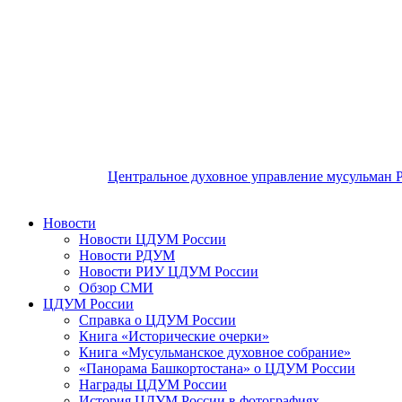
Центральное духовное управление мусульман 
Новости
Новости ЦДУМ России
Новости РДУМ
Новости РИУ ЦДУМ России
Обзор СМИ
ЦДУМ России
Справка о ЦДУМ России
Книга «Исторические очерки»
Книга «Мусульманское духовное собрание»
«Панорама Башкортостана» о ЦДУМ России
Награды ЦДУМ России
История ЦДУМ России в фотографиях